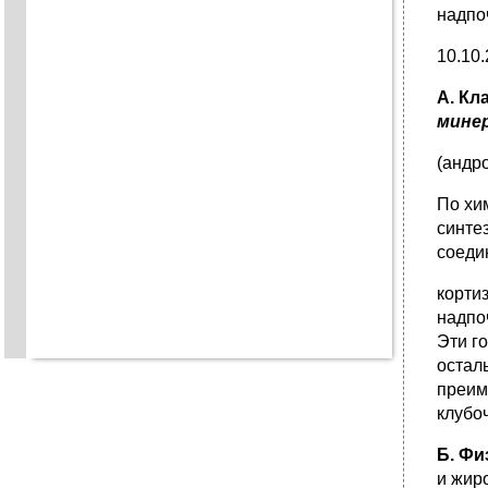
надпо
10.1
А. Кл
мине
(андро
По хи
синте
соеди
корти
надпо
Эти г
остал
преим
клубо
Б. Фи
и жир