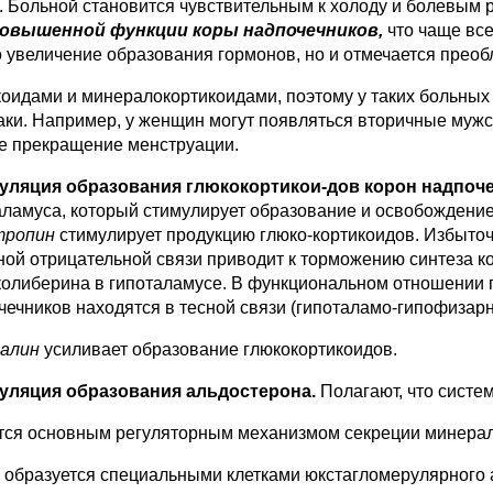
. Больной становится чувствитель­ным к холоду и болевым
о­вышенной функции коры надпочечников,
что чаще все
о увеличение образо­вания гормонов, но и отмечается преоб
коидами и минералокортикоидами, поэтому у таких больных
аки. На­пример, у женщин могут появляться вторич­ные мужс
е прекращение менструации.
гуляция образования глюкокортикои-дов корон надпоч
аламуса, который сти­мулирует образование и освобождени
тропин
стимулирует продукцию глюко-кортикоидов. Избыточ
ной от­рицательной связи приводит к торможению синтеза к
колиберина в гипоталамусе. В функциональном отношении г
чечни­ков находятся в тесной связи (гипоталамо-гипофизар
налин
усиливает образование глюкокортикоидов.
гуляция образования альдостерона.
Полагают, что сист
тся основным регуляторным механиз­мом секреции минерало
н
образуется специальными клетками юкстагломерулярного ап