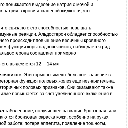
ого понижается выделение натрия с мочой и
натрия в крови и тканевой жидкости, что
что связано с его способностью повышать
иммунные реакции. Альдостерон обладает способностью
е чего происходит повышение величины кровяного
ием функции коры над­почечников, наблюдается ряд
 альдостерона составляет примерно
 его выделяется 12— 14 мкг.
очечников.
Эти гормоны имеют большое значение в
секреторная функция половых желез еще незначительна.
торич­ных половых признаков. Они оказывают также
низме повышается за счет увеличенного включения в
ет
заболевание, получившее название бронзовая, или
яются бронзовая окраска кожи, осо­бенно на руках,
й работе; потеря аппетита, появление тошно­ты,