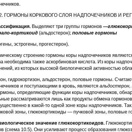
чечников.
0.2. ГОРМОНЫ КОРКОВОГО СЛОЯ НАДПОЧЕЧНИКОВ И Р
ассификация.
Выделяют три группы гормонов
—глюкоко
рало-кортикоид
(альдостерон);
половые гормоны
гены, эстрогены, прогестерон).
мическому строению гормоны коры надпочечников являются 
за необходима также аскорбиновая кислота. Из коры надпоч
нений, из которых высокой биологической активностью обла
зон, гидрокортизон, альдостерон, поло­вые гормоны. Считаю
чечни­ков и поступающими в кровь, являются
аль­достерон
ормоны, определяю­щие функции коры надпочечников, обнар
ьные рассматриваются лишь как продукты обмена гормонов
ущественно в какой-то одной зоне коры надпочечников. Так
чковой зоны, глюкокортикои­ды — пучковой зоны, половые 
зиологическое значение глюкокортикоидов.
Глюкокорти
ов (схема 10.5). Они усиливают процесс образо­вания глюк