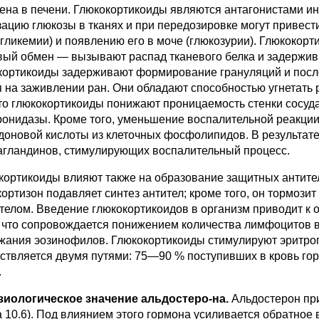
гена в печени. Глюкокортикоиды являются антагонистами ин
зацию глюкозы в тканях и при передозировке могут привест
ргликемии) и появлению его в моче (глюкозурии). Глюкокор
вый об­мен — вызывают распад тканевого белка и задержив
кортикоиды задерживают формирование грануляций и после
я на заживлении ран. Они обладают способностью угнетать 
что глюкокортикоиды понижают проницаемость стенки сосуд
ронидазы. Кроме того, умень­шение воспалительной реакц
доновой кислоты из клеточных фосфолипидов. В ре­зультате
агландинов, стимулирую­щих воспалительный процесс.
кортикоиды влияют также на обра­зование защитных антител
орти­зон подавляет синтез антител; кроме того, он тормози
ителом. Введение глюкокортикоидов в организм приводит к
, что сопровождается по­нижением количества лимфоцитов 
жания эозинофилов. Глюкокортикоиды стимулируют эритроп
ствляется двумя путями: 75—90 % поступивших в кровь гор
.
зиологическое значение альдостеро-на.
Альдостерон при
а 10.6). Под влиянием этого гормона усиливается обрат­ное