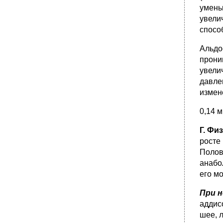
умень
увели
спосо
Альдо
прони
увели
давле
измен
0,14 
Г. Фи
росте 
Полов
анабо
его мо
При н
аддис
шее, 