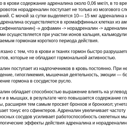
 в крови содержание адреналина около 0,06 мкг/л, в то вре
кровоток норадреналин поступает не только из мозгового сл
аний. С мочой за сутки выделяется 10— 15 мкг адреналина
адренали­на осуществляется в хромаффинных клетках из ам
ксифенилаланин) -» дофа­мин
->
норадреналин -> адренали
ами осуществляется при участии ионов кальция, кальмодулин
ае­мым гормонам короткого периода действия.
вязано с тем, что в крови и тканях гор­мон быстро разруша
ктов, ко­торые не обладают гормональной активнос­тью.
алин поступает из надпочечников в кровь постоянно. При н
дение, гипо­гликемия, мышечная деятельность, эмоции — бол
ение гормона в сосудистое русло.
алин обладает способностью выра­жение влиять на углевод
и и в мышцах, в результате чего повышается со­держание г
, расширяя тем самым просвет бронхов и бронхиол; уг­нет
ает тонус его сфинк­теров. Адреналин увеличивает частоту
носных сосудов усиливает работоспо­собность скелетных мы
логичес­кие эффекты действия адреналина и норад­реналин