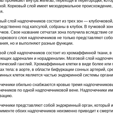
лы проникают внутрь железы, переходя в перегородки, кото
вой. Корковый слой имеет мезодермальное происхождение, м
я.
вый слой надпочечников со­стоит из трех зон — клубочковой,
редственно под капсулой, собраны в клубок. В пучковой зо
учков. Свое название сетчатая зона получила вслед­ствие се
коркового слоя надпо­чечников не только представляют соб
ания, но и выполняют разные функции.
вой слой надпочечников со­стоит из хромаффинной ткани, 
ующих адреналин и норадреналин. Мозговой слой надпоче
тический ган­глий. Хромаффинные клетки в виде более или 
ах тела: в аорте, в области би­фуркации сонных артерий, с
нных клеток является частью эндо­кринной системы органи
чечники обильно снабжаются кро­вью тремя надпочечниковы
чечников по одной надпочечниковой вене. Надпочеч­ники и
вацию.
чечники представляют собой эндо­кринный орган, который 
рименте обоих надпочечников неизменно приводит к смерт