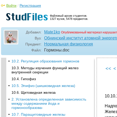
Войти
/
Регистрация
Файловый архив студентов.
1327 вузов, 5478 предметов.
Mate1ko
Добавил:
Опубликованный материал нарушает
Обнинский институт атомной энерг
Вуз:
Нормальная физиология
Предмет:
Гормоны
.doc
Файл:
•
10.2. Регуляция образования гормонов
10.3. Методы изучения функций желез
<<
<
внутренней секреции
10.4. Гипофиз
•
10.5. Эпифиз (шишковидная железа)
10.6. Щитовидная железа
10.1
•
2. Установлена определенная зависимость
между содержанием йода и
Надпо
гормонообразова-
Желез
•
10.7. Паращитовидные железы