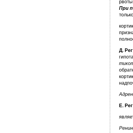
рвоты
При п
тольк
корти
призн
полно
Д. Ре
гипот
тико
обрат
корти
надпо
Адре
Е. Ре
являе
Рени