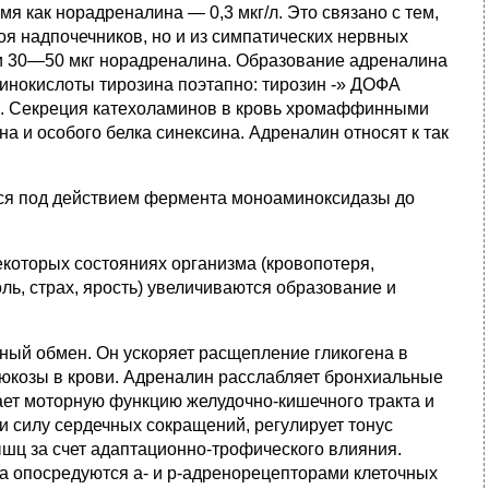
мя как норадреналина — 0,3 мкг/л. Это связано с тем,
оя над­почечников, но и из симпатических нервных
 и 30—50 мкг норадренали­на. Образование адреналина
инокислоты тирозина поэтапно: тиро­зин -» ДОФА
н. Секреция катехоламинов в кровь хромаффинными
а и особого белка синексина. Адреналин относят к так
ется под действием фер­мента моноаминоксидазы до
екоторых состояниях организма (кровопотеря,
ь, страх, ярость) увеличиваются образова­ние и
ный обмен. Он уско­ряет расщепление гликогена в
люкозы в крови. Адреналин рас­слабляет бронхиальные
ает моторную функцию желудочно-ки­шечного тракта и
 и силу сердечных сокращений, регулирует тонус
шц за счет адаптаци­онно-трофического влияния.
а опосредуются а- и р-адренорецепторами клеточных