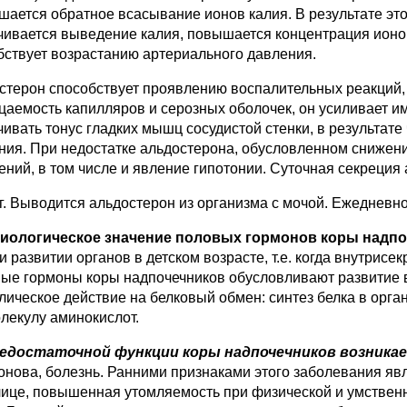
шается обратное всасывание ионов калия. В результате эт
чивается выведение калия, повышается концентрация ионов 
бствует возрастанию артериального давления.
стерон способствует проявлению воспалительных реакций, 
цаемость ка­пилляров и серозных оболочек, он усиливает 
чивать тонус гладких мышц сосудистой стенки, в результат
ния. При недостатке альдостерона, обу­словленном снижен
ений, в том числе и явление гипотонии. Суточная секреция
мг. Выводится альдостерон из организ­ма с мочой. Ежедневно
зиологическое значение половых гор­монов коры надп
и развитии органов в детском возрасте, т.е. когда внут­ри
ые гормоны коры над­почечников обусловливают развитие в
лическое действие на белковый обмен: синтез белка в орга
ле­кулу аминокислот.
едостаточной функции коры надпо­чечников возника
онова, бо­лезнь. Ранними признаками этого заболева­ния явл
лице, повышенная утомляемость при физической и умственно