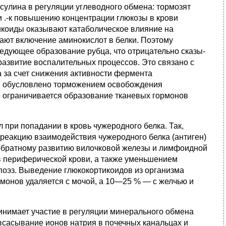
сулина в регуляции углеводного обмена: тормозят
и .-к по­вышению концентрации глюкозы в крови
тикоиды оказывают катаболическое влияние на
ают включение аминокислот в бел­ки. Поэтому
дующее образование рубца, что отрицательно сказы­
развитие воспали­тельных процессов. Это связано с
а за счет снижения активности фермента
ии обусловлено торможением освобождения
 ограничивается образование ткане­вых гормонов
 при попадании в кровь чужеродного белка. Так,
т реакцию взаимодействия чужерод­ного белка (антиген)
 обратному развитию вилочковой железы и лимфоидной
в перифе­рической крови, а также уменьшением
оэз. Выведение глюкокортикоидов из организма
монов удаляется с мочой, а 10—25 % — с желчью и
нимает участие в регуля­ции минерального обмена
 всасывание ионов натрия в почечных ка­нальцах и