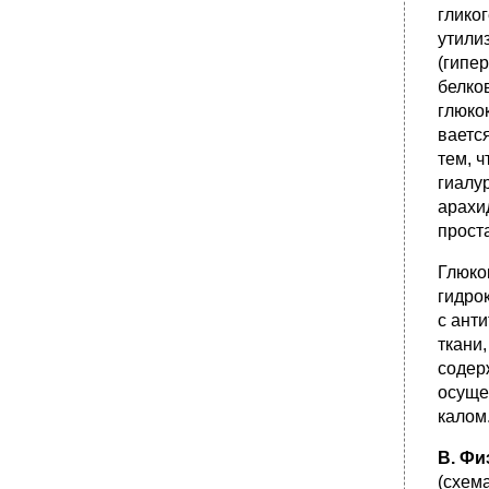
глико
утили
(гипе
белко
глюко
ваетс
тем, 
гиалу
арахи
прост
Глюко
гидрок
с ант
ткани
содер
осуще
калом
В. Фи
(схем