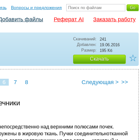
язь
Вопросы и предложения
Добавить файлы
Реферат AI
Заказать работу
Скачиваний:
241
Добавлен:
19.06.2016
Размер:
195 Кб
☆
Скачать
6
7
8
Следующая >
>>
ечники
непосредственно над верхними полюсами почек.
ружены в жировую ткань. Пучки соеди­нительнотканной