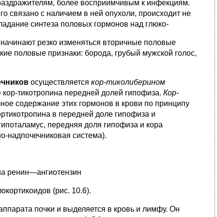
 раздражителям, более восприимчивым к инфекциям.
го связано с наличием в ней опухо­ли, происходит не
лада­ние синтеза половых гормонов над глюко-
 начинают резко из­меняться вторичные половые
кие половые признаки: борода, гру­бый мужской голос,
ечников
осуществляется
кор-тиколиберином
е кор-тикотропина передней долей гипофиза.
Кор-
ное содержание этих гормонов в крови по принципу
ортикотропина в передней доле ги­пофиза и
ипоталамус, передняя доля гипофиза и кора
но-надпочечниковая система).
ема ренин—ангиотензин
кортикоидов (рис. 10.6).
парата почки и вы­деляется в кровь и лимфу. Он