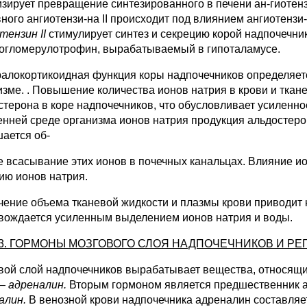
изирует превращение синтезированного в печени ан-гиотензи
ивного ангиотензи-на II происходит под влиянием ангиотенз
отензин
II
стимулирует синтез и секрецию корой надпочечник
огломерулотрофин, вырабатываемый в гипоталамусе.
алокортикоидная функция коры надпочечников определяется
изме. . Повышение количества ионов натрия в крови и ткан
стерона в коре над­почечников, что обусловливает усиленно
енней среде организма ионов натрия продукция альдостерона
ается об-
е всасывание этих ионов в почечных канальцах. Влияние и
ию ионов натрия.
чение объема тканевой жидкости и плазмы крови приводит к
вождается уси­ленным выделением ионов натрия и воды.
0.3. ГОРМОНЫ МОЗГОВОГО СЛОЯ НАДПОЧЕЧНИКОВ И Р
вой слой надпочечников вырабатывает вещества, относящие
 —
адреналин.
Вторым гормоном является предшественник а
алин.
В венозной крови надпочечника адреналин составляе