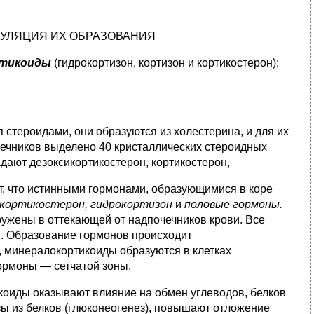
ЕГУЛЯЦИЯ ИХ ОБРАЗОВАНИЯ
ртикоиды
(гидрокорти­зон, кортизон и кортикостерон);
стероидами, они образуются из холестерина, и для их
ечников выделено 40 кристалли­ческих стероидных
да­ют дезоксикортикостерон, кортикостерон,
т, что истинными гор­монами, образующимися в коре
, кортикостерон, гидрокортизон
и
половые гормоны.
у­жены в оттекающей от надпочечников крови. Все
. Образование гормонов происходит
, минералокортикоиды образуются в клетках
гормоны — сетчатой зоны.
коиды оказывают влия­ние на обмен углеводов, белков
озы из белков (глюконеогенез), повышают отложение