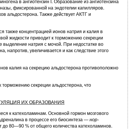
ногена в ангиотензин I. Образова­ние из ангиотензина
и-назы, фиксированной на эндотелии капилля­ров.
ов альдостеро­на. Также действует АКТГ и
 также концент­рацией ионов натрия и калия в
евой жидкости приводит к тор­можению секреции
е выделение натрия с мочой. При недостатке во
, напротив, увеличи­вается и как следствие этого
онов калия на секре­цию альдостерона противоположно
 торможению сек­реции альдостерона, что
ЕГУЛЯЦИЯ ИХ ОБРАЗОВАНИЯ
ся к катехоламинам. Ос­новной гормон мозгового
дреналина в процессе его биосинтеза —
нор-
т до 80—90 % от общего количества катехоламинов.