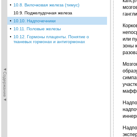
капсу
•
10.8. Вилочковая железа (тимус)
мозго
10.9. Поджелудочная железа
гангли
•
10.10. Надпочечники
Корко
•
10.11. Половые железы
непос
•
10.12. Гормоны плаценты. Понятие о
или п
тканевых гормонах и антигормонах
зоны 
разов
Мозго
◄Содержание◄
образ
симпа
участк
маффи
Надпо
надпо
иннер
Надпо
экспе