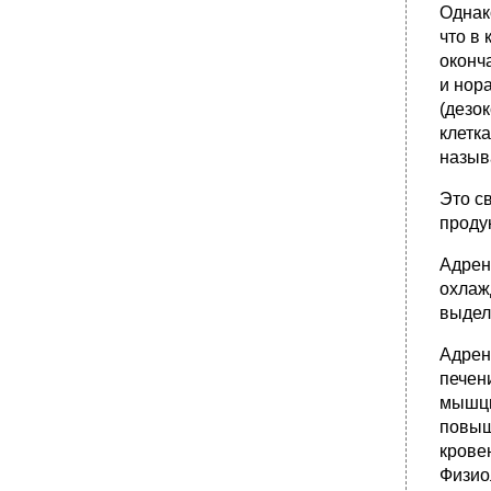
Однако
что в 
оконч
и нор
(дезо
клетк
назыв
Это с
проду
Адрен
охлаж
выдел
Адрен
печен
мышцы
повыш
крове
Физио