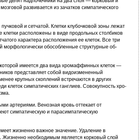
рые делят надпочечники на два слоя — корковый и
озговой развивает­ся из зачатков симпатического
 пучковой и сетчатой. Клетки клубочковой зоны лежат
не клетки расположе­ны в виде продольных столбиков
тчатого характера расположения ее клеток. Все три
ой мор­фологически обособленные структурные об­
в которой имеется два вида хромаффинных клеток —
чников представляет собой видоизмененный
менее крупных скоплений встречаются в других
реди клеток симпатических ганглиев. Совокупность хро­
зма.
ми артериями. Венозная кровь оттекает от
меют симпатическую и парасимпати­ческую
имеет жизненно важное значение. Удаление в
и. Жизненно необходимым является корковый слой