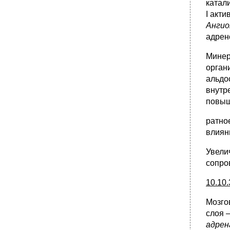
катал
I акт
Анги
адрен
Минер
орган
альдо
внутр
повыш
ратно
влиян
Увели
сопро
10.1
Мозго
слоя
адрен