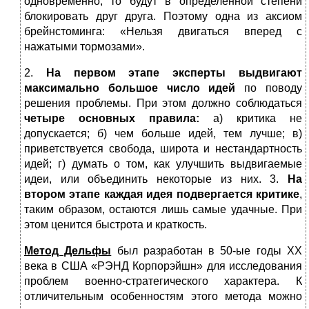
одновременно, то будут в определенной степени
блокировать друг друга. Поэтому одна из аксиом
брейнстоминга: «Нельзя двигаться вперед с
нажатыми тормозами».
2.
На первом этапе эксперты выдвигают
максимально большое число идей
по поводу
решения проблемы. При этом должно соблюдаться
четыре основных правила:
а) критика не
допускается; б) чем больше идей, тем лучше; в)
приветствуется свобода, широта и нестандартность
идей; г) думать о том, как улучшить выдвигаемые
идеи, или объединить некоторые из них. 3.
На
втором этапе каждая идея подвергается критике
,
таким образом, остаются лишь самые удачные. При
этом ценится быстрота и краткость.
Метод Дельфы
был разработан в 50-ые годы ХХ
века в США «РЭНД Корпорэйшн» для исследования
проблем военно-стратегического характера. К
отличительным особенностям этого метода можно