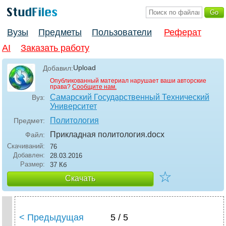
Вузы
Предметы
Пользователи
Реферат
AI
Заказать работу
Upload
Добавил:
Опубликованный материал нарушает ваши авторские
права?
Сообщите нам.
Самарский Государственный Технический
Вуз:
Университет
Политология
Предмет:
Прикладная политология
.docx
Файл:
Скачиваний:
76
Добавлен:
28.03.2016
Размер:
37 Кб
☆
Скачать
< Предыдущая
5 / 5