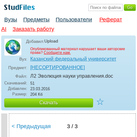
Вузы
Предметы
Пользователи
Реферат
AI
Заказать работу
Upload
Добавил:
Опубликованный материал нарушает ваши авторские
права?
Сообщите нам.
Казанский федеральный университет
Вуз:
[НЕСОРТИРОВАННОЕ]
Предмет:
Л2 Эволюция науки управления
.doc
Файл:
Скачиваний:
51
Добавлен:
23.03.2016
Размер:
204 Кб
☆
Скачать
< Предыдущая
3 / 3