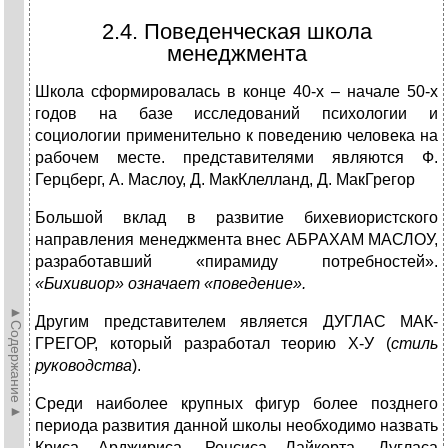
2.4. Поведенческая школа
менеджмента
Школа сформировалась в конце 40-х – начале 50-х
годов на базе исследований психологии и
социологии применительно к поведению человека на
рабочем месте. представителями являются Ф.
Герцберг, А. Маслоу, Д. МакКлелланд, Д. МакГрегор
Большой вклад в развитие бихевиористского
направления менеджмента внес АБРАХАМ МАСЛОУ,
разработавший «пирамиду потребностей».
«Бихивиор» означает «поведение».
►Содержание►
Другим представителем является ДУГЛАС МАК-
ГРЕГОР, который разработал теорию Х-У (
стиль
руководства
).
Среди наиболее крупных фигур более позднего
периода развития данной школы необходимо назвать
Криса Арджириса, Ренсиса Лайкерта, Дугласа