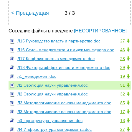
< Предыдущая
3 / 3
Соседние файлы в предмете
[НЕСОРТИРОВАННОЕ]
Л15 Руководство власть и партнерство.doc
27
Л16 Стиль менеджмента и имидж менеджера.doc
46
Л17 Конфликтность в менеджменте.doc
28
Л18 Факторы эффективности менеджмента.doc
39
л1_менеджмент.doc
19
Л2 Эволюция науки управления.doc
51
Л2 Эволюция науки управления.doc
32
Л3 Методологические основы менеджмента.doc
85
Л3 Методологические основы менеджмента.doc
17
л3_оргструктура_управления.doc
13
Л4 Инфраструктура менеджмента.doc
27