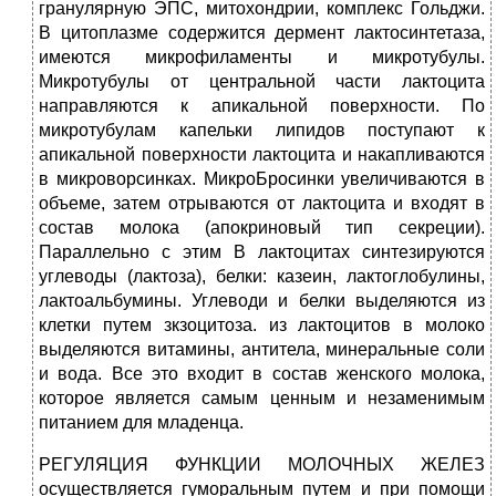
гранулярную ЭПС, митохондрии, комплекс Гольджи.
В цитоп­лазме содержится дермент лактосинтетаза,
имеются микрофиламенты и микротубулы.
Микротубулы от центральной части лактоцита
направляются к апикальной поверхности. По
микротубулам капельки липидов поступают к
апикальной поверхности лактоцита и накапливаются
в микроворсинках. МикроБросинки увеличиваются в
объеме, затем отрываются от лактоцита и входят в
состав молока (апокриновый тип секреции).
Параллельно с этим В лактоцитах синтезируются
углеводы (лактоза), белки: казеин, лактоглобулины,
лактоальбумины. Углеводи и белки выделяются из
клет­ки путем зкзоцитоза. из лактоцитов в молоко
выделяются витамины, ан­титела, минеральные соли
и вода. Все это входит в состав женского молока,
которое является самым ценным и незаменимым
питанием для младенца.
РЕГУЛЯЦИЯ ФУНКЦИИ МОЛОЧНЫХ ЖЕЛЕЗ
осуществляется гуморальным пу­тем и при помощи