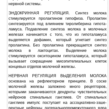
нервной системы.
ЭНДОКРИННАЯ РЕГУЛЯЦИЯ. Синтез молока
стимулируется пролактином гипофиза. Пролактин
синтезируется под влиянием тиролиберина гипота­
ламуса. Подавление синтеза молока в молочных
железах начинается с того, что из гипоталамуса
выделяется дофамин, который угнетает син­тез
пролактина. Без пролактина прекращается синтез
молока в лактоци­тах. Выделение молока
стимулируется окситоцином гипоталамуса, кото­рый
вызывает сокращение миоэпителиальных клеток
концевых отделов мо­лочной железы.
НЕРВНАЯ РЕГУЛЯЦИЯ ВЫДЕЛЕНИЯ МОЛОКА
основана на рефлекторном принципе. В соске
молочной железы заложено много рецепторов,
которы­ми заканчиваются дендрнты чувствительных
нейронов спинальных гангли­ев. От спинальных
ганглиев импулс поступает на ассоциативно-эзше-
рентные нейроны латеральнопромежуточного ядра