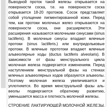
Выводной проток такой железы открыва­ется на
поверхности соска, т.е. на поверхности соска
открывается 18-20 протоков. Сосок представляет
собой утолщение пигментированной кожи. Перед
тем, как протоки молочных желез открываются на
поверхности сос­ка, они расширяются. Эти
расширения называются молочными синусами (sinus
lactiferis). В молочные синусы впадают млечные
протоки (sinus lactiferis.) или внутридольковые
протоки. В млечные прототоки впадают млечные
альвеолярные ходы (ductus lactiferis alveolaris). В
зависимости от фазы менструального цикла
молочная железа под­вергается изменениям. Перед
наступлением менструальной фазы на стен­ках
млечных альвеолярных ходов образуются альвеолы.
Поэтому молочная железа увеличивается и
уплотняется. Во время менструальной фазы аль­
веолы подвергаются обратному развитию,
уменьшается масса и плотность молочной железы.
СТРОЕНИЕ ЛАКТИРУЮЩЕЙ МОЛОЧНОЙ ЖЕЛЕЗЫ.