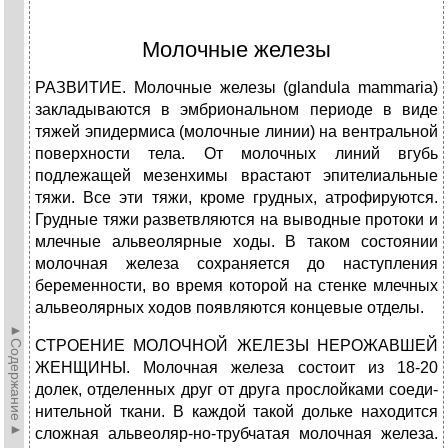
Молочные железы
РАЗВИТИЕ. Молочные железы (glandula mammaria)
закладываются в эмбриональном периоде в виде
тяжей эпидермиса (молочные линии) на вентральной
поверхности тела. От молочных линий вгубь
подлежащей ме­зенхимы врастают эпителиальные
тяжи. Все эти тяжи, кроме грудных, атрофируются.
Грудные тяжи разветвляются на выводные протоки и
млеч­ные альвеолярные ходы. В таком состоянии
молочная железа сохраняется до наступления
беременности, во время которой на стенке млечных
аль­веолярных ходов появляются концевые отделы.
►Содержание►
СТРОЕНИЕ МОЛОЧНОЙ ЖЕЛЕЗЫ НЕРОЖАВШЕЙ
ЖЕНЩИНЫ. Молочная железа состоит из 18-20
долек, отделенных друг от друга прослойками соеди­
нительной ткани. В каждой такой дольке находится
сложная альвеоляр-но-трубчатая молочная железа.