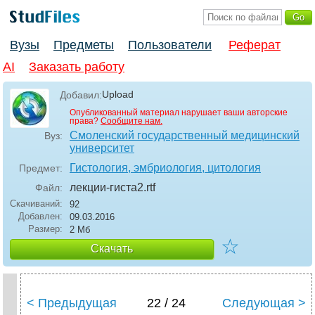
Вузы
Предметы
Пользователи
Реферат
AI
Заказать работу
Upload
Добавил:
Опубликованный материал нарушает ваши авторские
права?
Сообщите нам.
Смоленский государственный медицинский
Вуз:
университет
Гистология, эмбриология, цитология
Предмет:
лекции-гиста2
.rtf
Файл:
Скачиваний:
92
Добавлен:
09.03.2016
Размер:
2 Мб
☆
Скачать
< Предыдущая
22 / 24
Следующая >