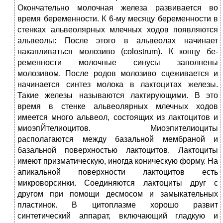
Окончательно молочная же­леза развивается во
время беременности. К 6-му месяцу беременности в
стенках альвеолярных млечных ходов появляются
альвеолы: После этого в альвеолах начинает
накапливаться молозиво (colostrum). К концу бе­
ременности молочные синусы заполнены
молозивом. После родов молозиво сцеживается и
начинается синтез молока в лактоцитах железы.
Такие железы называются лактирующими. В это
время в стенке альвеолярных млечных ходов
имеется много альвеол, состоящих из лактоцитов и
миоэпЙтелиоцитов. Миоэпителиоциты
располагаются между базальной мембраной и
базальной поверхностью лактоцитов. Лактоциты
имеют призматическую, иногда коническую форму. На
апикальной поверхности лактоцитов есть
микроворсинки. Соединяются лактоциты друг с
другом при помощи десмосом и замыкательных
пласти­нок. В цитоплазме хорошо развит
синтетический аппарат, включающий гладкую и