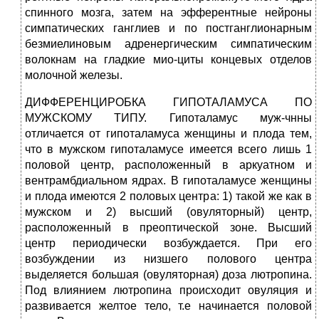
спинного мозга, затем на эфферентные нейроны
симпатических ганглиев и по постганглионарным
безмиелиновым адренергическим симпатическим
волокнам на гладкие мио-циты концевых отделов
молочной железы.
ДИФФЕРЕНЦИРОБКА ГИПОТАЛАМУСА ПО
МУЖСКОМУ ТИПУ. Гипоталамус муж-чнны
отличается от гипоталамуса женщины и плода тем,
что в мужском гипоталамусе имеется всего лишь 1
половой центр, расположенный в аркуатном и
вентрамбдиальном ядрах. В гипоталамусе женщины
и плода имеются 2 половых центра: 1) такой же как в
мужском и 2) высший (овуляторный) центр,
расположенный в преоптической зоне. Высший
центр периодически возбуждается. При его
возбуждении из низшего по­лового центра
выделяется большая (овуляторная) доза лютропина.
Под влиянием лютропина происходит овуляция и
развивается желтое тело, т.е начинается половой