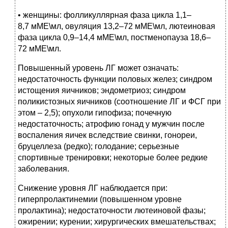
• женщины: фолликуллярная фаза цикла 1,1–
8,7 мМЕ\мл, овуляция 13,2–72 мМЕ\мл, лютеиновая
фаза цикла 0,9–14,4 мМЕ\мл, постменопауза 18,6–
72 мМЕ\мл.
Повышенный уровень ЛГ может означать:
недостаточность функции половых желез; синдром
истощения яичников; эндометриоз; синдром
поликистозных яичников (соотношение ЛГ и ФСГ при
этом – 2,5); опухоли гипофиза; почечную
недостаточность; атрофию гонад у мужчин после
воспаления яичек вследствие свинки, гонореи,
бруцеллеза (редко); голодание; серьезные
спортивные тренировки; некоторые более редкие
заболевания.
Снижение уровня ЛГ наблюдается при:
гиперпролактинемии (повышенном уровне
пролактина); недостаточности лютеиновой фазы;
ожирении; курении; хирургических вмешательствах;