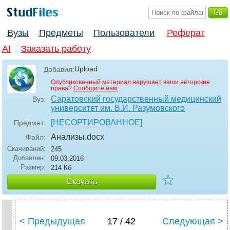
Вузы
Предметы
Пользователи
Реферат
AI
Заказать работу
Upload
Добавил:
Опубликованный материал нарушает ваши авторские
права?
Сообщите нам.
Саратовский государственный медицинский
Вуз:
университет им. В.И. Разумовского
[НЕСОРТИРОВАННОЕ]
Предмет:
Анализы
.docx
Файл:
Скачиваний:
245
Добавлен:
09.03.2016
Размер:
214 Кб
☆
Скачать
< Предыдущая
17 / 42
Следующая >