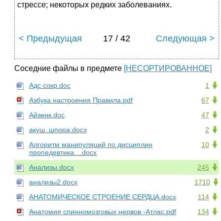
стрессе; некоторых редких заболеваниях.
< Предыдущая
17 / 42
Следующая >
Соседние файлы в предмете
[НЕСОРТИРОВАННОЕ]
Адс сокр.doc
1
Азбука настроения Правила.pdf
67
Айзенк.doc
47
акуш..шпора.docx
2
Алгоритм манипуляций по дисциплин
10
пропедевтика....docx
Анализы.docx
245
анализы2.docx
1710
АНАТОМИЧЕСКОЕ СТРОЕНИЕ СЕРДЦА.docx
114
Анатомия спинномозговых нервов -Атлас.pdf
134