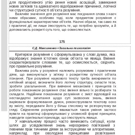
для продуктивного утво рення нових асоціацій, замикання
нових зв’язків та адекватного відображення причинної, логічної
чи структурної сутності об’єкта розуміння.
Важливе значення для розуміння має поєднання слова з наоч
ними образами, особливо тоді, коли предметом розуміння є
функціональні характеристики об’єктів. Наочні образи, так само як
і практичні дії, не лише ілюструють те, що потрібно зрозуміти, а й
допомагають розкриті суть того, що осмислюється.
175
С.Д. Максименко «Загальна психологія»
Критерієм розуміння є сформульована у слові думка, яка
відображує знання істотних ознак об’єкта чи явища. Вміння
охарактеризувати словами те, що осмислюється, свідчить
про правильне розуміння.
Важлива роль у розумінні належить розумовим і практичним
діям, що виконуються у зв’язку з розкриттям сутності об’єкта
пізнання. При розумінні наукового тексту треба виокремити по
нятійний апарат, визначити його логічну структуру, скласти тези,
зробити узагальнення. При вивченні механізмів і принципів їх
роботи показником розуміння стає вміння вільно їх розбирати та
складати. Надійним показником розуміння є зміст відповідей на
нестандартні запитання щодо суті засвоєних знань, вміння
варіювати формулювання думок, реконструювати текстову осно
ву змісту, передавати його у більш стислому чи розгорнутому ви
гляді. Свідченням розуміння вважається також уміння застосо
вувати на практиці сформульовані у словесній формі принципи,
наводити оригінальні приклади, що ілюструють явище.
У навчальному процесі часто виникають ситуації, коли
шлях до усвідомлення знань нерозривно пов’язаний з
певними прак тичними діями за інструкціями чи алгоритмами,
наприклад при оволодінні принципами розв’язання