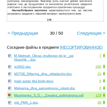
рукторам, винахідникам. Важливу роль наочно дійове мислення
відіграє там, де продуктивне та економічне розв’язання завдання
пов’язане із застосуванням предметно практичних процедур.
НаочноEобразне мислення
характеризується тим, що змістом
розумового завдання є образний матеріал, маніпулюючи яким
178
< Предыдущая
30 / 50
Следующая >
Соседние файлы в предмете
[НЕСОРТИРОВАННОЕ]
M.Stelmah. Obraz chutlivogo do kr _asi
7
hlopchik....doc
m2832.doc
250
M2T08_Difteriya_dlya_vikladachiv.doc
22
main super titul body.docx
0
Malyariya_dlya_samostiynoyi_roboti.doc
0
Maximenko_S_D_-_Zagalna_psikhologiya.pdf
129
mb_PMK_1.doc
30