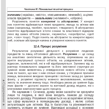
Частина IV. Пізнавальні психічні процеси
ничними
(«країна», «місто», «письменник», «вчений»), а цілих
класів предметів —
загальними
(«елемент», «зброя»).
Розрізняють поняття
конкретні
та
абстрактні.
У конкрет
них поняттях відбиваються певні предмети, явища та зв’язки між
ними (наприклад, «меблі», «рослини», «тварини»). В абстрактних
поняттях відображаються істотні ознаки та властивості відокрем
лено від самих об’єктів («вага», «мужність», «хоробрість», «доб
ро», «зло» тощо). Поділ понять на абстрактні та конкретні віднос
ний, оскільки абстракція наявна в утворенні кожного поняття.
12.4. Процес розуміння
Результатом розумової діяльності є розуміння людиною
предметів та явищ об’єктивної дійсності.
Розуміння
— це склад
на аналітико синтетична діяльність мозку, спрямована на роз
криття внутрішньої сутності об’єктів, на усвідомлення зв’язків,
відносин, залежностей, які в ній відображуються. Залежно від ха
рактеру пізнавального завдання та його змістовної структури ро
зуміння може виявлятись у співвіднесенні нового об’єкта з відо
мим як такого, що має з ним спільні ознаки, у з’ясуванні причини
явища, визначенні вихідних принципів і логічних засад ро зуміння
факту, у розумінні підтексту мовного висловлювання, мотивів,
►Содержание►
змісту та значення вчинку тощо. Необхідна умова ро зуміння будь
яких фактів — достатні знання та життєвий досвід людини, які є
ключовими компонентами цього процесу.
Як зауважив І. Сєченов, думку може засвоїти чи зрозуміти
лише та людина, в якої вона входить ланкою до складу
власного досвіду. Розуміння спирається на асоціативні зв’язки,
що сфор мувалися в попередньому досвіді, і являє собою
актуалізацію цих зв’язків. Від їх багатства та різноманітності
залежить успішне ро зуміння. Відповідні асоціації є основою