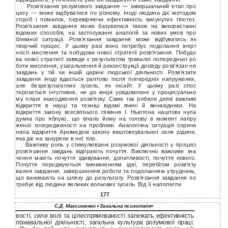
Розв’язання розумового завдання — завершальний етап про
цесу — може відбуватися по різному. Іноді людина діє методом
спроб і помилок, перевіряючи ефективність висунутих гіпотез.
Розв’язання завдання може базуватися також на використанні
відомих способів, на застосуванні аналогій за нових умов про
блемної ситуації. Розв’язання завдання може відбуватись як
творчий процес. У цьому разі воно потребує подолання інерт
ності мислення та побудови нової стратегії розв’язання. Побудо
ва нової стратегії завжди є результатом тривалої попередньої ро
боти мислення, узагальнення й реконструкції досвіду розв’язан ня
завдань у тій чи іншій царині людської діяльності. Розв’язати
завдання іноді вдається раптово після попередніх напружених,
але безрезультатних зусиль, як інсайт. У цьому разі спос
терігається інтуїтивне, не до кінця усвідомлене у процесуально
му плані знаходження розв’язку. Саме так робили деякі важливі
відкриття в науці та техніці відомі вчені й винахідники. На
відкриття закону всесвітнього тяжіння І. Ньютона наштовх нула
думка про яблуко, що впало йому на голову в момент напру
женої зосередженості на проблемі. Аналогічна ситуація спричи
нила відкриття Архімедом закону виштовхувальної сили рідини,
яка діє на занурене в неї тіло.
Важливу роль у стимулюванні розумової діяльності у процесі
розв’язання завдань відіграють почуття. Виключно важливе зна
чення мають почуття здивування, допитливості, почуття нового.
Почуття породжуються виникненням ідеї, перебігом розв’язу
вання завдання, завершенням роботи та подоланням утруднень,
що виникають на шляху до результату. Розв’язання завдання по
требує від людини великих вольових зусиль. Від її наполегли
177
С.Д. Максименко «Загальна психологія»
вості, сили волі та цілеспрямованості залежать ефективність
пізнавальної діяльності, загальна культура розумової праці.