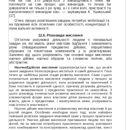
«Як би той, хто дивується з винахідливості генія, міг
поглянути на сам процес цих винаходів, то почав би
дивуватися не тільки з ро зуму, а і з сили волі, пристрасті та
наполегливості винахідни ків», — зауважував К. Ушинський
[17].
Отже, процес розв’язання завдань потребує мобілізації та
на пруження всіх психічних сил особистості, концентрації її
пізна вальної активності.
12.6. Різновиди мислення
Об’єктом розумової діяльності людини є пізнавальні
завдан ня, які мають різне змістове підґрунтя і зумовлюють
різне співвідношення предметно дійових, перцептивно
образних та поняттєвих компонентів у їх розв’язуванні.
Залежно від цього розрізняють три основні види мислення:
наочно дійове, наочно образне та словесно логічне, або
абстрактне.
НаочноEдійове мислення
характеризується тим, що розв’я
зання завдання безпосередньо міститься в самій діяльності. Гене
тично це найбільш рання стадія розвитку мислення. Саме з цього
починається розвиток мислення первісної людини у процесі за
родження трудової діяльності, коли розумовий та практичний її
боки постають в органічній єдності, причому розумова діяльність
ще не виокремилася з предметно практичної як самостійна. З
цього різновиду починається розвиток мислення і в онтогенезі. В
елементарній формі воно властиве дітям раннього віку, які ду
мають, діючи з предметами, і маніпулюючи ними, розкривають
нові істотні їх властивості.
Наочно дійове мислення в розвиненому вигляді властиве й до
рослій людині. Особливо необхідне воно тоді, коли найефек
тивніший розв’язок завдання можливий саме у процесі практичної
діяльності. Наочно дійове мислення притаманне людям тих про
фесій, які за змістом потребують практичного аналізу, різноманіт
ного комбінування та конструювання, наприклад шахістам, конст