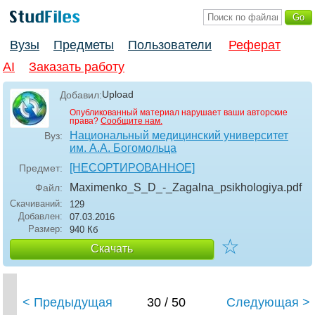
Вузы
Предметы
Пользователи
Реферат
AI
Заказать работу
Upload
Добавил:
Опубликованный материал нарушает ваши авторские
права?
Сообщите нам.
Национальный медицинский университет
Вуз:
им. А.А. Богомольца
[НЕСОРТИРОВАННОЕ]
Предмет:
Maximenko_S_D_-_Zagalna_psikhologiya
.pdf
Файл:
Скачиваний:
129
Добавлен:
07.03.2016
Размер:
940 Кб
☆
Скачать
< Предыдущая
30 / 50
Следующая >