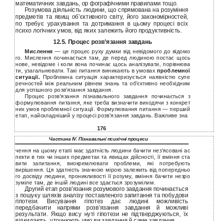
математичних завдань, ор фографічними правилами тощо.
Розумова діяльність людини, що спрямована на розуміння
предметів та явищ об’єктивного світу, його закономірностей,
по требує урахування та дотримання в цьому процесі всіх
психо логічних умов, від яких залежить його продуктивність.
12.5. Процес розв’язання завдань
Мислення
— це процес руху думки від невідомого до відомо
го. Мислення починається там, де перед людиною постає щось
нове, невідоме і коли вона починає щось аналізувати, порівнюва
ти, узагальнювати. Такі питання виникають в умовах
проблемної
ситуації.
Проблемна ситуація характеризується наявністю супе
речностей між реальним рівнем знань та об’єктивно необхідним
для успішного розв’язання завдання.
Процес розв’язання пізнавального завдання починається з
формулювання питання, яке треба визначити виходячи з конкрет
них умов проблемної ситуації. Формулювання питання — перший
етап, найскладніший у процесі розв’язання завдань. Важливе зна
176
Частина IV. Пізнавальні психічні процеси
чення на цьому етапі має здатність людини бачити нез’ясовані ас
пекти в тих чи інших предметах та явищах дійсності, її вміння ста
вити запитання, виокремлювати проблеми, які потребують
вирішення. Ця здатність значною мірою залежить від попередньо
го досвіду людини, проникливості її розуму, вміння бачити незро
зуміле там, де іншій людині все здається зрозумілим.
Другий етап розв’язання розумового завдання починається
з пошуку шляхів аналізу поставленого запитання та побудови
гіпотези. Висування гіпотез дає людині можливість
передбачити напрями розв’язання завдання й можливі
результати. Якщо вису нуті гіпотези не підтверджуються, їх
відкидають, уточнюють умо ви завдання й саме завдання.