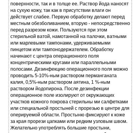
поверхности, так и в толще ее. Раствор йода наносят
на сухую кожу, так как в присутствии влаги он
действует слабее. Первую обработку делают перед
местным обезболиванием, вторую - непосредственно
перед разрезом кожи. Пользуются при этом
стерильной ватой, намотанной на палочки, ватными
или марлевыми тампонами, удерживаемыми
пинцетом или тампонодержателем. Обработку
начинают с центра операционного поля
концентрическими кругами или параллельными
полосами. Дезинфекцию операционного поля можно
проводить 5-10%-ным раствором перманганата
калия, 0,5%-ным раствором аятина, 1 %-ным
раствором йодопирона. После дезинфекции
операционное поле изолируют от окружающих
участков кожного покрова стерильны ми салфетками
или специальной простыней с прорезью в центре для
оперируемой области. Простыню фиксируют к коже
за края прорези цапками или редким узловым швом.
Желательно употреблять большие простыни,