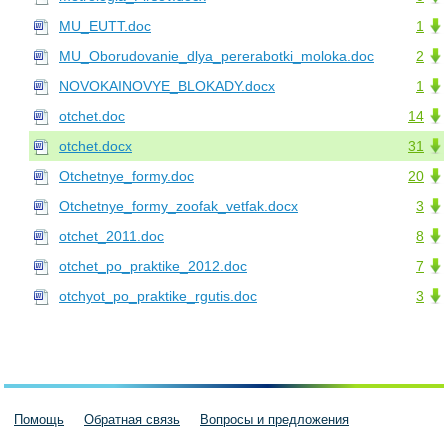
MU_EUTT.doc
1
MU_Oborudovanie_dlya_pererabotki_moloka.doc
2
NOVOKAINOVYE_BLOKADY.docx
1
otchet.doc
14
otchet.docx
31
Otchetnye_formy.doc
20
Otchetnye_formy_zoofak_vetfak.docx
3
otchet_2011.doc
8
otchet_po_praktike_2012.doc
7
otchyot_po_praktike_rgutis.doc
3
Помощь
Обратная связь
Вопросы и предложения