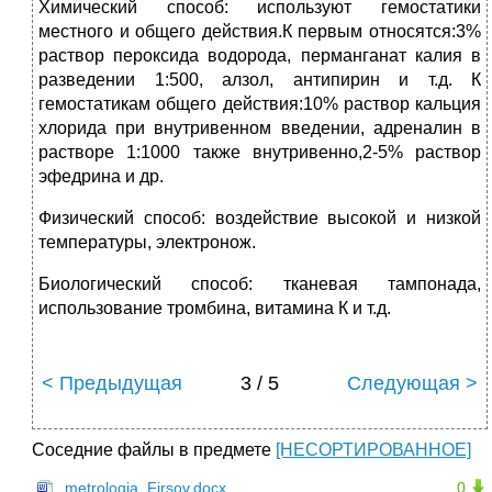
Химический способ: используют гемостатики
местного и общего действия.К первым относятся:3%
раствор пероксида водорода, перманганат калия в
разведении 1:500, алзол, антипирин и т.д. К
гемостатикам общего действия:10% раствор кальция
хлорида при внутривенном введении, адреналин в
растворе 1:1000 также внутривенно,2-5% раствор
эфедрина и др.
Физический способ: воздействие высокой и низкой
температуры, электронож.
Биологический способ: тканевая тампонада,
использование тромбина, витамина К и т.д.
< Предыдущая
3 / 5
Следующая >
Соседние файлы в предмете
[НЕСОРТИРОВАННОЕ]
metrologia_Firsov.docx
0