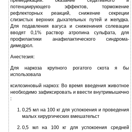
премедикации: оказание седативного и
потенциирующего эффектов, торможение
рефлекторных реакций, снижение секреции
слизистых верхних дыхательных путей и желудка.
Для подавления вагуса и снижениния солевации
вводят 0,1% раствор атропина сульфата, для
профилактики анафилактического синдрома-
димедрол.
Анестезия:
Для наркоза крупного рогатого скота я бы
использовала
ксилозиновый наркоз: Во время введения животное
необходимо зафиксировать и ввести внутримышечно
:
0,25 мл на 100 кг для успокоения и проведения
малых хирургических вмешательст
0,5 мл на 100 кг для успокоения средней