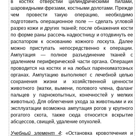
в костях отверстий цилиндрическими пилами,
шаровидными фрезами, костными долотами. Прежде
чем провести такую операцию, необходимо
подготовить операционное поле — сделать угловой
разрез кожи и других тканей; после обнажения кости
по форме раны рассечь надкостницу и отодвинуть ее
распатором к основанию кожного лоскута. Далее
можно приступать непосредственно к операции.
Ампутация — полное разъединение тканей с
удалением периферической части органа. Операция
проводится на костях и на любых паренхиматозных
органах. Ампутацию выполняют с лечебной целью
сохранения жизни и хозяйственной ценности
животного (матки, вымени, полового члена, фаланг
пальцев у парнокопытных, конечностей у мелких
животных). Для облегчения ухода за животными и их
эксплуатации возможна ампутация рогов у крупного
рогатого скота, также сюда относится вскрытие
абсцессов, свищей, удаление опухолей.
Учебный элемент 4
: «Остановка кровотечения и