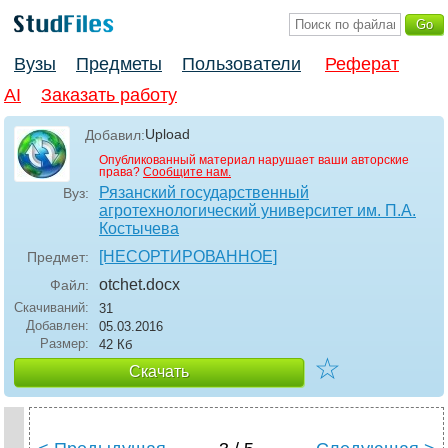
Вузы
Предметы
Пользователи
Реферат
AI
Заказать работу
Upload
Добавил:
Опубликованный материал нарушает ваши авторские
права?
Сообщите нам.
Рязанский государственный
Вуз:
агротехнологический университет им. П.А.
Костычева
[НЕСОРТИРОВАННОЕ]
Предмет:
otchet
.docx
Файл:
Скачиваний:
31
Добавлен:
05.03.2016
Размер:
42 Кб
☆
Скачать