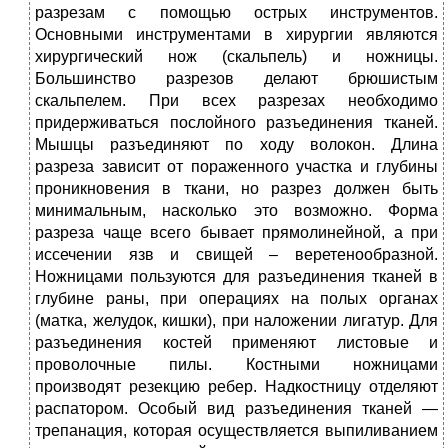
разрезам с помощью острых инструментов.
Основными инструментами в хирургии являются
хирургический нож (скальпель) и ножницы.
Большинство разрезов делают брюшистым
скальпелем. При всех разрезах необходимо
придерживаться послойного разъединения тканей.
Мышцы разъединяют по ходу волокон. Длина
разреза зависит от пораженного участка и глубины
проникновения в ткани, но разрез должен быть
минимальным, насколько это возможно. Форма
разреза чаще всего бывает прямолинейной, а при
иссечении язв и свищей – веретенообразной.
Ножницами пользуются для разъединения тканей в
глубине раны, при операциях на полых органах
(матка, желудок, кишки), при наложении лигатур. Для
разъединения костей применяют листовые и
проволочные пилы. Костными ножницами
производят резекцию ребер. Надкостницу отделяют
распатором. Особый вид разъединения тканей —
трепанация, которая осуществляется выпиливанием