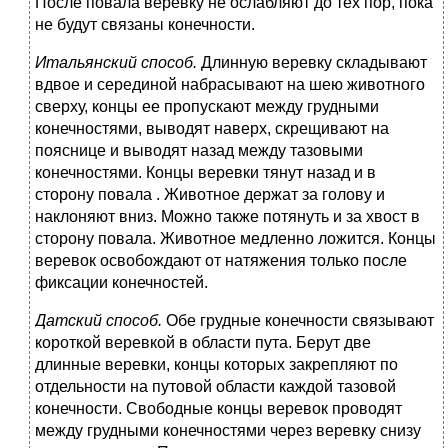
После повала веревку не ослабляют до тех пор, пока
не будут связаны конечности.
Итальянский способ.
Длинную веревку складывают
вдвое и серединой набрасывают на шею животного
сверху, концы ее пропускают между грудными
конечностями, выводят наверх, скрещивают на
пояснице и выводят назад между тазовыми
конечностями. Концы веревки тянут назад и в
сторону повала . Животное держат за голову и
наклоняют вниз. Можно также потянуть и за хвост в
сторону повала. Животное медленно ложится. Концы
веревок освобождают от натяжения только после
фиксации конечностей.
Датский способ.
Обе грудные конечности связывают
короткой веревкой в области пута. Берут две
длинные веревки, концы которых закрепляют по
отдельности на путовой области каждой тазовой
конечности. Свободные концы веревок проводят
между грудными конечностями через веревку снизу