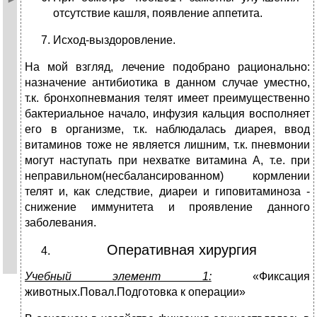
отсутствие кашля, появление аппетита.
Исход-выздоровление.
На мой взгляд, лечение подобрано рационально:
назначение антибиотика в данном случае уместно,
т.к. бронхопневмания телят имеет преимущественно
бактериальное начало, инфузия кальция восполняет
его в организме, т.к. наблюдалась диарея, ввод
витаминов тоже не является лишним, т.к. пневмонии
могут наступать при нехватке витамина А, т.е. при
неправильном(несбалансированном) кормлении
телят и, как следствие, диареи и гиповитаминоза -
снижение иммунитета и проявление данного
заболевания.
Оперативная хирургия
Учебный элемент 1:
«Фиксация
животных.Повал.Подготовка к операции»