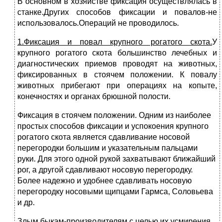
В основном в хозяйстве фиксация осуществлялась в
станке.Других способов фиксации и повалов-не
использовалось.Операций не проводилось.
1.Фиксация и повал крупного рогатого скота.
У
крупного рогатого скота большинство лечебных и
диагностических приемов проводят на животных,
фиксированных в стоячем положении. К повалу
животных прибегают при операциях на копыте,
конечностях и органах брюшной полости.
Фиксация в стоячем положении. Одним из наиболее
простых способов фиксации и успокоения крупного
рогатого скота является сдавливание носовой
перегородки большим и указательным пальцами
руки. Для этого одной рукой захватывают ближайший
рог, а другой сдавливают носовую перегородку.
Более надежно и удобнее сдавливать носовую
перегородку носовыми щипцами Гармса, Соловьева
и др.
Злым быкам-производителям с целью их усмирения