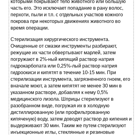
которыми покрывают тело животного или большую
часть его. Это исключает попадание в рану волос,
перхоти, пыли и т.п. с отдельных участков кожного
покрова при некоторых движениях животного во
время операции.
Стерилизация хирургического инструмента.
Очищенные от смазки инструменты разбирают,
режущие их части обвертывают марлей, затем
погружают в 2%-ный кипящий раствор натрия
гндрокарбопата или 0,25%-лый раствор натрия
гидроокиси и кипятят в течение 10-15 мин. При
стерилизации инструмента, загрязненного гноем, его
вначале моют, а затем кипятят не менее 30 мин в
указанном растворе, добавляя к нему 0,5%
медицинского лизола. Шприцы стерилизуют в
разобранном виде, погружая их в холодную
дистиллированную (или профильтрованную
кипяченую) воду, затем доводят раствор до кипения и
выдерживают 30 мин. Таким же путем стерилизуют
инъекционные иглы, стеклянные и резиновые