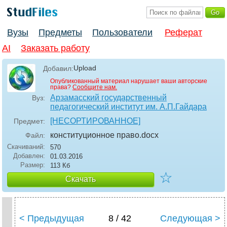
Вузы
Предметы
Пользователи
Реферат
AI
Заказать работу
Upload
Добавил:
Опубликованный материал нарушает ваши авторские
права?
Сообщите нам.
Арзамасский государственный
Вуз:
педагогический институт им. А.П.Гайдара
[НЕСОРТИРОВАННОЕ]
Предмет:
конституционное право
.docx
Файл:
Скачиваний:
570
Добавлен:
01.03.2016
Размер:
113 Кб
☆
Скачать
< Предыдущая
8 / 42
Следующая >