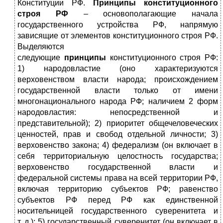
Конституции РФ.
Принципы конституционного
строя РФ
– основополагающие начала
государственного устройства РФ, напрямую
зависящие от элементов конституционного строя РФ.
Выделяются
следующие
принципы
конституционного строя РФ:
1) народовластие (оно характеризуются
верховенством власти народа; происхождением
государственной власти только от имени
многонационального народа РФ; наличием 2 форм
народовластия: непосредственной и
представительной); 2) приоритет общечеловеческих
ценностей, прав и свобод отдельной личности; 3)
верховенство закона; 4) федерализм (он включает в
себя территориальную целостность государства;
верховенство государственной власти и
федеральной системы права на всей территории РФ,
включая территорию субъектов РФ; равенство
субъектов РФ перед РФ как единственной
носительницей государственного суверенитета и
т. д.); 5) государственный суверенитет (он включает в