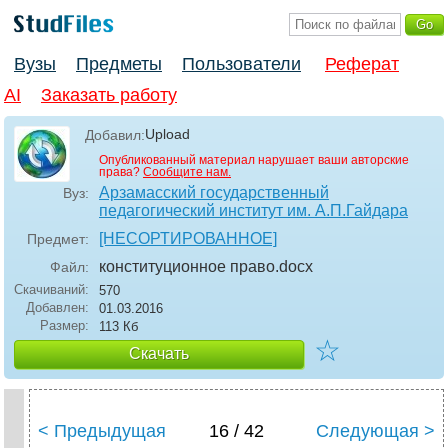
Вузы
Предметы
Пользователи
Реферат
AI
Заказать работу
Upload
Добавил:
Опубликованный материал нарушает ваши авторские
права?
Сообщите нам.
Арзамасский государственный
Вуз:
педагогический институт им. А.П.Гайдара
[НЕСОРТИРОВАННОЕ]
Предмет:
конституционное право
.docx
Файл:
Скачиваний:
570
Добавлен:
01.03.2016
Размер:
113 Кб
☆
Скачать
< Предыдущая
16 / 42
Следующая >