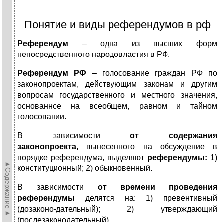
Понятие и виды референдумов в рф
Референдум
– одна из высших форм
непосредственного народовластия в РФ.
Референдум РФ
– голосование граждан РФ по
законопроектам, действующим законам и другим
вопросам государственного и местного значения,
основанное на всеобщем, равном и тайном
голосовании.
В зависимости
от содержания
законопроекта,
вынесенного на обсуждение в
порядке референдума, выделяют
референдумы:
1)
►Содержание►
конституционный; 2) обыкновенный.
В зависимости
от времени проведения
референдумы
делятся на: 1) превентивный
(дозаконо-дательный); 2) утверждающий
(послезаконодательный).