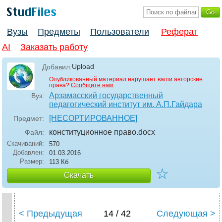
Вузы
Предметы
Пользователи
Реферат
AI
Заказать работу
Upload
Добавил:
Опубликованный материал нарушает ваши авторские
права?
Сообщите нам.
Арзамасский государственный
Вуз:
педагогический институт им. А.П.Гайдара
[НЕСОРТИРОВАННОЕ]
Предмет:
конституционное право
.docx
Файл:
Скачиваний:
570
Добавлен:
01.03.2016
Размер:
113 Кб
☆
Скачать
< Предыдущая
14 / 42
Следующая >