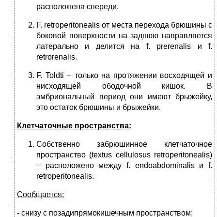
расположена спереди.
F. retroperitonealis от места перехода брюшины с
боковой поверхно­сти на заднюю направляется
латерально и делится на f. prerenalis и f.
retrorenalis.
F. Toldti – только на протяжении восходящей и
нисходящей ободоч­ной кишок. В
эмбриональный период они имеют брыжейку,
это ос­таток брюшины и брыжейки.
Клетчаточные пространства:
Собственно забрюшинное клетчаточное
пространство (textus cellulosus retroperitonealis)
– расположено между f. endoabdominalis и f.
retroperitonealis.
Сообщается:
- снизу с позадипрямокишечным пространством;