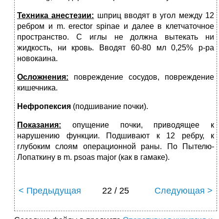
Техника анестезии:
шприц вводят в угол между 12
ребром и m. erector spinae и далее в клетчаточное
пространство. С иглы не должна вытекать ни
жидкость, ни кровь. Вводят 60-80 мл 0,25% р-ра
новокаина.
Осложнения:
повреждение сосудов, повреждение
кишечника.
Нефропексия
(подшивание почки).
Показания:
опущение почки, приводящее к
нарушению функции. Подшивают к 12 ребру, к
глубоким слоям операционной раны. По Пытелю-
Лопаткину в m. psoas major (как в гамаке).
< Предыдущая
22 / 25
Следующая >