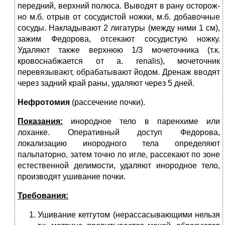
передний, верхний полюса. Выводят в рану осторож­
но м.б. отрыв от сосудистой ножки, м.б. добавочные
сосуды. Накладывают 2 лигатуры (между ними 1 см),
зажим Федорова, отсекают сосудистую ножку.
Удаляют также верхнюю 1/3 мочеточника (т.к.
кровоснабжается от а. renalis), мочеточник
перевязывают, обрабатывают йодом. Дренаж вводят
через задний край раны, удаляют через 5 дней.
Нефротомия
(рассечение почки).
Показания:
инородное тело в паренхиме или
лоханке. Оперативный дос­туп Федорова,
локализацию инородного тела определяют
пальпаторно, затем точно по игле, рассекают по зоне
естественной делимости, удаляют инород­ное тело,
производят ушивание почки.
Требования:
Ушивание кетгутом (нерассасывающими нельзя