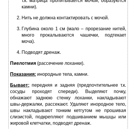
т.к. матрица пропи­тывается мочой, образуются
камни).
Нить не должна контактировать с мочой.
Глубина около 1 см (мало – прорезание нитей,
много прокалываются чашечки, подтекает
моча).
Подводят дренаж.
Пиелотмия
(рассечение лоханки).
Показания:
инородные тела, камни.
Бывает:
передняя и задняя (предпочтительнее т.к.
сосуды проходят спе­реди). Выделяют почку,
обнажают заднюю стенку лоханки, накладывают
швы-держалки, рассекают. Удаляют инородное тело,
швы накладывают тон­ким кетгутом не прошивая
слизистой, подкрепляют подшиванием мышцы или
жировой клетчатки, подводят дренаж.