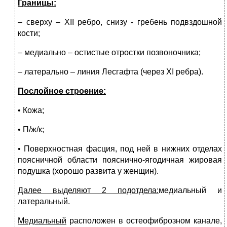
Границы:
– сверху – XII ребро, снизу - гребень подвздошной
кости;
– медиально – остистые отростки позвоночника;
– латерально – линия Лесгафта (через XI ребра).
Послойное строение:
• Кожа;
• П/ж/к;
• Поверхностная фасция, под ней в нижних отделах
поясничной об­ласти пояснично-ягодичная жировая
подушка (хорошо развита у женщин).
Далее выделяют 2 подотдела:
медиальный и
латеральный.
Медиальный
расположен в остеофиброзном канале,