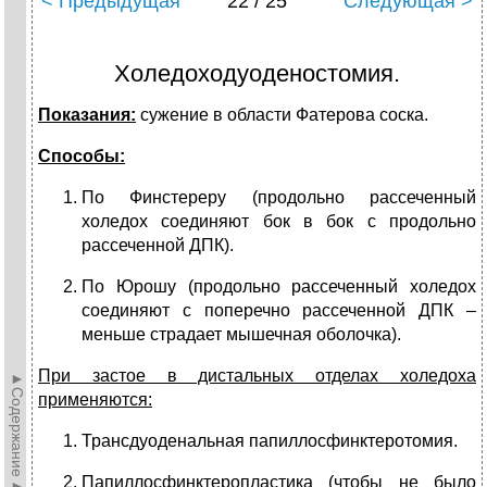
< Предыдущая
22 / 25
Следующая >
Холедоходуоденостомия.
Показания:
сужение в области Фатерова соска.
Способы:
По Финстереру (продольно рассеченный
холедох соединяют бок в бок с продольно
рассеченной ДПК).
По Юрошу (продольно рассеченный холедох
соединяют с поперечно рассеченной ДПК –
меньше страдает мышечная оболочка).
При застое в дистальных отделах холедоха
►Содержание►
применяются:
Трансдуоденальная папиллосфинктеротомия.
Папиллосфинктеропластика (чтобы не было