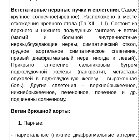
Вегетативные нервные пучки и сплетения.
Самое
крупное солнечное(чревное). Расположено в месте
отхождения чревного стола (Th XII – L I). Со­стоит из
верхнего и нижнего полулунных ганглиев + ветви
(малый и большой внутренностные
нервы,блуждающие нервы, симпатический ствол,
грудное аортальное симпатиче­ское сплетение,
правый диафрагмальный нерв, иногда и левый).
Прикрыто сплетение сальниковым бугром
поджелудочной железы (панкреатит, метаста­зы
опухолей в поджелудочную железу – выраженная
боль). Другие сплетения – верхнебрыжеечное,
нижнебрыжеечное, печеночное, почечное и др.
подчи­нены солнечному.
Ветви брюшной аорты:
Парные:
- париетальные (нижние диафрагмальные артерии,