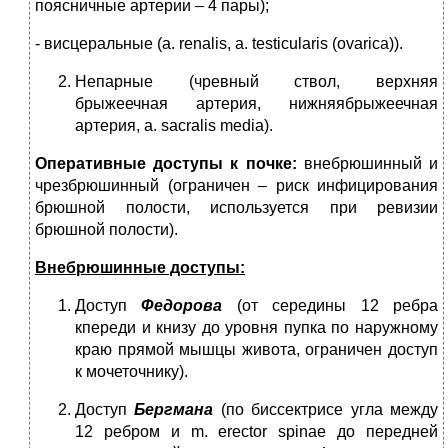
поясничные ар­терии – 4 пары);
- висцеральные (а. renalis, а. testicularis (ovarica)).
Непарные (чревный ствол, верхняя
брыжеечная артерия, нижняябрыжеечная
артерия, а. sacralis media).
Оперативные доступы к почке:
внебрюшинный и
чрезбрюшинный (ог­раничен – риск инфицирования
брюшной полости, используется при ревизии
брюшной полости).
Внебрюшинные доступы:
Доступ
Федорова
(от середины 12 ребра
кпереди и книзу до уровня пупка по наружному
краю прямой мышцы живота, ограничен доступ
к мочеточнику).
Доступ
Бергмана
(по биссектрисе угла между
12 ребром и m. erector spinae до передней