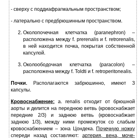
- сверху с поддиафрагмальным пространством;
- латерально с предбрюшинным пространством.
Околопочечная клетчатка (paranephron) –
расположена между f. prerenalis и f. retrorenalis,
в ней находится почка, покрытая собственной
капсулой.
Околоободочная клетчатка (paracolon) –
расположена между f. Toldti и f. retroperitonealis.
Почки.
Располагаются забрюшинно, имеют 3
капсулы.
Кровоснабжение:
а. renalis отходит от брюшной
аорты и делится на пе­реднюю ветвь (кровоснабжает
передние 2/3) и заднюю ветвь (кровоснабжает
заднюю 1/3), между ними промежуток со слабым
кровоснабжением – зона Цондека.
Почечную ножку
спереди назад составляют:
артерия, вена, моче­