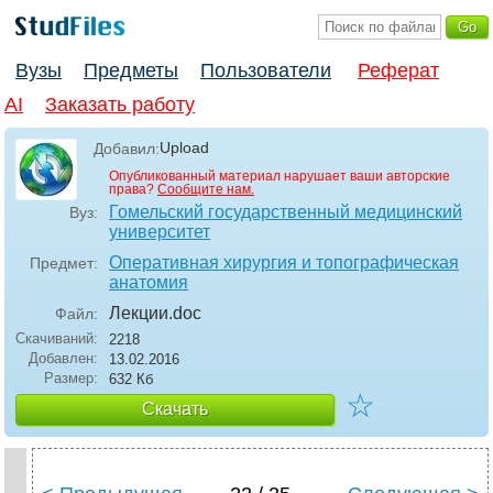
Вузы
Предметы
Пользователи
Реферат
AI
Заказать работу
Upload
Добавил:
Опубликованный материал нарушает ваши авторские
права?
Сообщите нам.
Гомельский государственный медицинский
Вуз:
университет
Оперативная хирургия и топографическая
Предмет:
анатомия
Лекции
.doc
Файл:
Скачиваний:
2218
Добавлен:
13.02.2016
Размер:
632 Кб
☆
Скачать