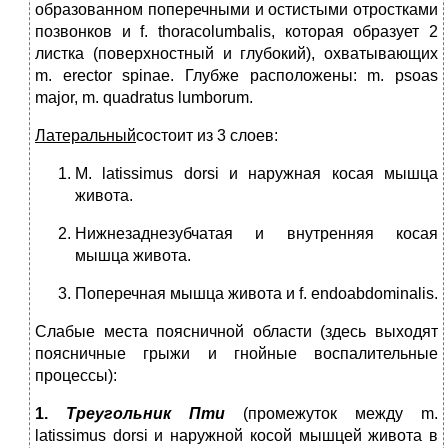
образованном попе­речными и остистыми отростками
позвонков и f. thoracolumbalis, которая об­разует 2
листка (поверхностный и глубокий), охватывающих
m. erector spinae. Глубже расположены: m. psoas
major, m. quadratus lumborum.
Латеральный
состоит из 3 слоев:
M. latissimus dorsi и наружная косая мышца
живота.
Нижнезаднезубчатая и внутренняя косая
мышца живота.
Поперечная мышца живота и f. endoabdominalis.
Слабые места поясничной области (здесь выходят
поясничные грыжи и гнойные воспалительные
процессы):
1.
Треугольник Пти
(промежуток между m.
latissimus dorsi и наружной косой мышцей живота в