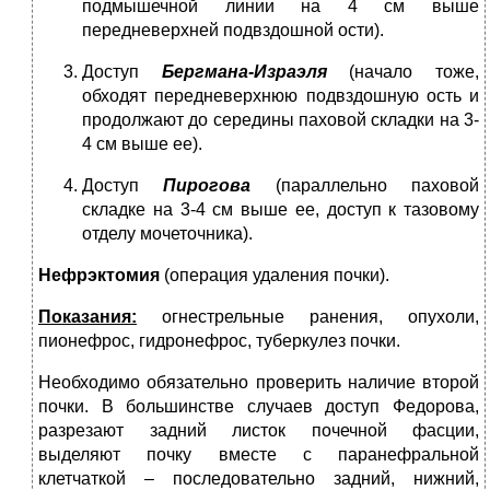
подмышечной линии на 4 см выше
передневерхней подвздошной ости).
Доступ
Бергмана-Израэля
(начало тоже,
обходят передневерхнюю подвздошную ость и
продолжают до середины паховой складки на 3-
4 см выше ее).
Доступ
Пирогова
(параллельно паховой
складке на 3-4 см выше ее, доступ к тазовому
отделу мочеточника).
Нефрэктомия
(операция удаления почки).
Показания:
огнестрельные ранения, опухоли,
пионефрос, гидронефрос, туберкулез почки.
Необходимо обязательно проверить наличие второй
почки. В большинстве случаев доступ Федорова,
разрезают задний листок почечной фасции,
выделяют почку вместе с паранефральной
клетчаткой – последова­тельно задний, нижний,