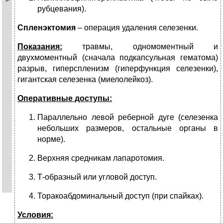
рубцевания).
Спленэктомия
– операция удаления селезенки.
Показания:
травмы, одномоментный и
двухмоментный (сначала подкапсульная гематома)
разрыв, гиперспленизм (гиперфункция селезенки),
гигант­ская селезенка (миелолейкоз).
Оперативные доступы:
Параллельно левой реберной дуге (селезенка
небольших размеров, остальные органы в
норме).
Верхняя средникам лапаротомия.
Т-образный или угловой доступ.
Торакоабдоминальный доступ (при спайках).
Условия: