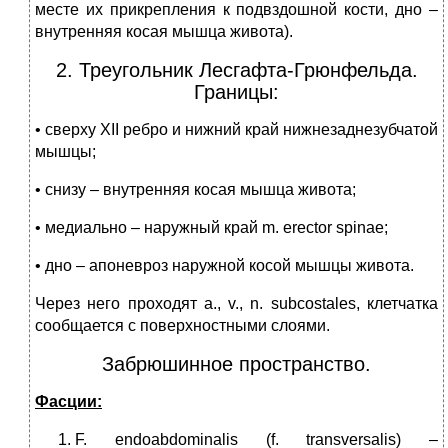
месте их прикрепления к подвздошной кости, дно –
внутренняя косая мышца живота).
2. Треугольник Лесгафта-Грюнфельда.
Границы:
• сверху XII ребро и нижний край нижнезаднезубчатой
мышцы;
• снизу – внутренняя косая мышца живота;
• медиально – наружный край m. erector spinae;
• дно – апоневроз наружной косой мышцы живота.
Через него проходят a., v., n. subcostales, клетчатка
сообщается с поверх­ностными слоями.
Забрюшинное пространство.
Фасции:
F. endoabdominalis (f. transversalis) –