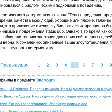
иироваться с биологическими подходами к поведению.
генетического детерминизма такова: "Гены определяют предн
 зрения, качества всех людей, хорошие или плохие, таланты
ли, что приложение к человеку биологических принципов бы
минизма и поддержания status quo. Однако в то время как 
осабливали теорию эволюции для своих собственных целей,
м верна. К сожалению, описанные выше злоупотребления пр
его средового детерминизма.
 Предыдущая
1
2
3
4
5
6
7
8
9
16
17
18
19
20
21
 файлы в предмете
Эволюция
ожин, И.Стенгерс. Порядок из хаоса. Новый диалог человека с при
ан. Драконы Эдема. Рассуждения об эволюции человеческого разум
Фабри. Основы зоопсихологии. Эволюция психики.doc
есис. Эволюционный прогресс 1990.doc