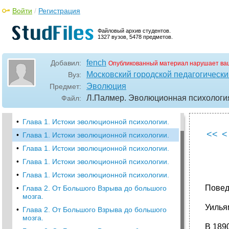
Войти
/
Регистрация
Файловый архив студентов.
1327 вузов, 5478 предметов.
fench
Добавил:
Опубликованный материал нарушает ва
Московский городской педагогически
Вуз:
•
Глава 1. Истоки эволюционной психологии.
Эволюция
Предмет:
•
Глава 1. Истоки эволюционной психологии.
Л.Палмер. Эволюционная психология
Файл:
•
Глава 1. Истоки эволюционной психологии.
•
Глава 1. Истоки эволюционной психологии.
<<
<
•
Глава 1. Истоки эволюционной психологии.
•
Глава 1. Истоки эволюционной психологии.
•
Глава 1. Истоки эволюционной психологии.
•
Глава 1. Истоки эволюционной психологии.
Повед
•
Глава 2. От Большого Взрыва до большого
мозга.
Уилья
•
Глава 2. От Большого Взрыва до большого
мозга.
В 189