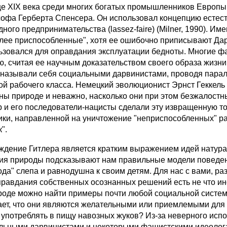
це XIX века среди многих богатых промышленников Европы
офа Герберта Спенсера. Он использовал концепцию естест
дного предпринимательства (lassez-faire) (Milner, 1990).
лее приспособленные", хотя ее ошибочно приписывают Да
ьзовался для оправдания эксплуатации бедноты. Многие фа
ю, считая ее научным доказательством своего образа жизни 
 называли себя социальными дарвинистами, проводя парал
ой рабочего класса. Немецкий эволюционист Эрнст Геккель 
ны природе и неважно, насколько они при этом безжалостны
р и его последователи-нацисты сделали эту извращенную т
ики, направленной на уничтожение "неприспособленных" рас
".
ждение Гитлера является кратким выражением идей натура
ия природы подсказывают нам правильные модели поведения
ода" слепа и равнодушна к своим детям. Для нас с вами, р
правдания собственных осознанных решений есть не что ин
роде можно найти примеры почти любой социальной системы
ает, что они являются желательными или приемлемыми для ч
 употреблять в пищу навозных жуков? Из-за неверного ис
льными дарвинистами и некоторыми фашистскими идеолога