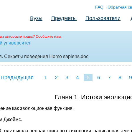
FAQ
Обратная св
Вузы
Предметы
Пользователи
ши авторские права?
Сообщите нам.
й университет
. Секреты поведения Homo sapiens
.doc
 Предыдущая
1
2
3
4
5
6
7
8
9
16
17
18
19
20
21
Глава 1. Истоки эволюци
ение как эволюционная функция.
м Джеймс.
0 году вышла первая книга по психологии, написанная а