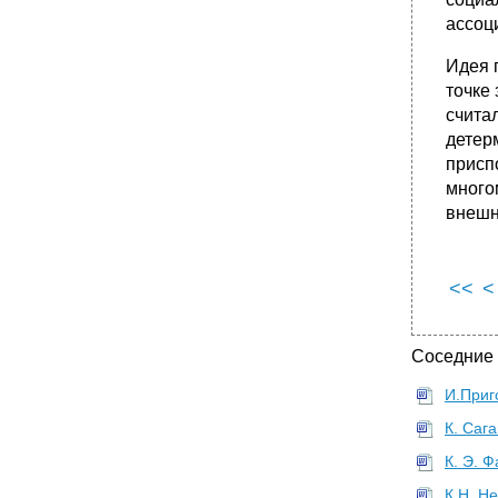
•
Глава 6. Онтогенез.
ассоц
•
Глава 6. Онтогенез.
•
Глава 7. Порядок и хаос в обществе.
Идея 
точке
•
Глава 7. Порядок и хаос в обществе.
счита
•
Глава 7. Порядок и хаос в обществе.
детер
•
Глава 7. Порядок и хаос в обществе.
присп
•
Глава 7. Порядок и хаос в обществе.
много
•
Глава 8. Личность и психопатология.
внешн
•
Глава 8. Личность и психопатология.
•
Глава 8. Личность и психопатология.
<<
<
•
Глава 8. Личность и психопатология.
Глава 8. Личность и психопатология.
•
Глава 8. Личность и психопатология.
Соседние
•
Глава 8. Личность и психопатология.
И.Приг
•
Глава 8. Личность и психопатология.
К. Саг
•
Глава 9. Творческий импульс:
происхождение технологии и искусства.
К. Э. 
•
Глава 9. Творческий импульс:
К.Н. Н