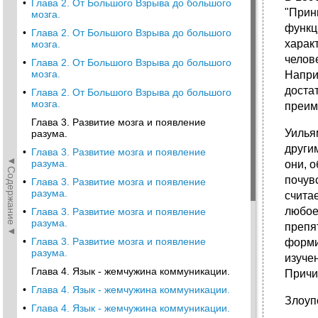
•
Глава 2. От Большого Взрыва до большого
"Прин
мозга.
функц
•
Глава 2. От Большого Взрыва до большого
харак
мозга.
челов
•
Глава 2. От Большого Взрыва до большого
мозга.
Напри
доста
•
Глава 2. От Большого Взрыва до большого
мозга.
преим
Глава 3. Развитие мозга и появление
Уилья
разума.
други
•
Глава 3. Развитие мозга и появление
◄Содержание◄
разума.
они, 
почув
•
Глава 3. Развитие мозга и появление
разума.
счита
любое
•
Глава 3. Развитие мозга и появление
разума.
препя
•
Глава 3. Развитие мозга и появление
форми
разума.
изуче
Глава 4. Язык - жемчужина коммуникации.
Причи
•
Глава 4. Язык - жемчужина коммуникации.
Злоуп
•
Глава 4. Язык - жемчужина коммуникации.