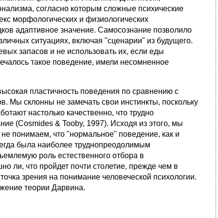
онализма, согласно которым сложные психические
екс морфологических и физиологических
едков адаптивное значение. Самосознание позволило
зличных ситуациях, включая "сценарии" из будущего.
вых запасов и не использовать их, если еды
тмечалось такое поведение, имели несомненное
 высокая пластичность поведения по сравнению с
ов. Мы склонны не замечать свои инстинкты, поскольку
отают настолько качественно, что трудно
ие (Cosmides & Tooby, 1997). Исходя из этого, мы
е понимаем, что "нормальное" поведение, как и
 всегда была наиболее труднопреодолимым
ъемлемую роль естественного отбора в
о ли, что пройдет почти столетие, прежде чем в
точка зрения на понимание человеческой психологии.
ожение теории Дарвина.