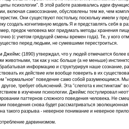
ципы психологии". В этой работе развивались идеи функци
ии, включая самосознание, обусловлены тем же, чем компл
теристик. Они существуют постольку, поскольку имели у пр
еку создать когнитивную модель Я и представлять себя в ра
мер, предок человека мог придумать методы хранения пище
точно (с учетом грядущей смены времен года). Те, у кого о
ущество перед людьми, не сумевшими перестроиться.
м Джеймс (1890) утверждал, что у людей отмечается более
ми животными, так как у нас больше (а не меньше) инстинкт
обрабатывая информацию и структурируя наше сознание, раб
ствовать их действие или вообще поверить в их существован
ем "нормальное" поведение само собой разумеющимся. Мы н
 другое, требует объяснений. Эта "слепота к инстинктам"
тствием в изучении психологии. Джеймс постулировал неот
ровании паттернов сложного поведения человека. Не смешн
нии поведения снова будет рассматриваться эволюционная 
на такого разрыва - неверное понимание и неверное прил
отребление дарвинизмом.