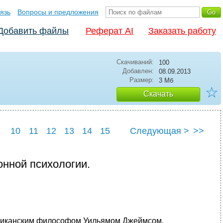
язь
Вопросы и предложения
Добавить файлы
Реферат AI
Заказать работу
Скачиваний:
100
Добавлен:
08.09.2013
Размер:
3 Мб
☆
Скачать
10
11
12
13
14
15
Следующая >
>>
22
23
24
25
онной психологии.
мериканским философом Уильямом Джеймсом,