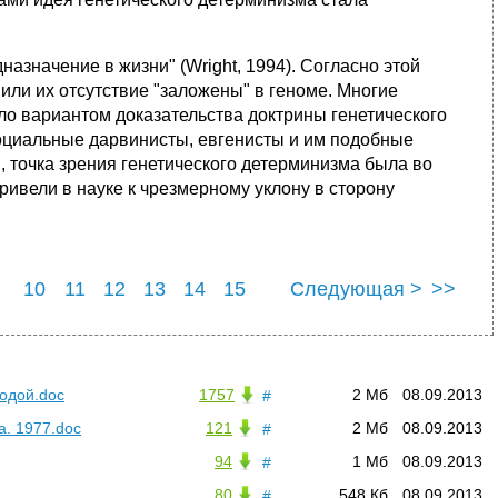
азначение в жизни" (Wright, 1994). Согласно этой
 или их отсутствие "заложены" в геноме. Многие
ло вариантом доказательства доктрины генетического
социальные дарвинисты, евгенисты и им подобные
 точка зрения генетического детерминизма была во
ивели в науке к чрезмерному уклону в сторону
10
11
12
13
14
15
Следующая >
>>
22
23
24
25
родой.doc
1757
2 Мб
08.09.2013
#
а. 1977.doc
121
2 Мб
08.09.2013
#
94
1 Мб
08.09.2013
#
80
548 Кб
08.09.2013
#