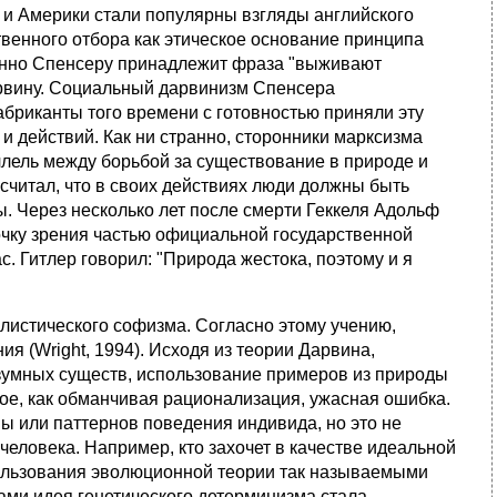
 и Америки стали популярны взгляды английского
венного отбора как этическое основание принципа
 Именно Спенсеру принадлежит фраза "выживают
рвину. Социальный дарвинизм Спенсера
бриканты того времени с готовностью приняли эту
и действий. Как ни странно, сторонники марксизма
лель между борьбой за существование в природе и
считал, что в своих действиях люди должны быть
. Через несколько лет после смерти Геккеля Адольф
очку зрения частью официальной государственной
. Гитлер говорил: "Природа жестока, поэтому и я
листического софизма. Согласно этому учению,
 (Wright, 1994). Исходя из теории Дарвина,
азумных существ, использование примеров из природы
ое, как обманчивая рационализация, ужасная ошибка.
 или паттернов поведения индивида, но это не
еловека. Например, кто захочет в качестве идеальной
пользования эволюционной теории так называемыми
ми идея генетического детерминизма стала