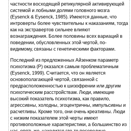
частности восходящей ретикулярной активирующей
системой и лобными долями головного мозга
(Eysenck & Eysenck, 1985). Имеются данные, что
интроверты более чувствительны к наказаниям, тогда
как на экстравертов сильнее влияют
вознаграждения. Более половины всех вариаций в
поведении, обусловленных этой чертой, по-
видимому, связаны с генетическими факторами.
Последний из предложенных Айзенком параметр
психотизма (Р) оказался самым проблематичным
(Eysenck, 1999). Считается, что он является
основополагающей чертой, связанной с
предрасположенностью к шизофрении или другим
психотическим расстройствам. Люди, имеющие
высокий показатель психотизма, как правило,
агрессивны, холодны, эгоцентричны, импульсивны и
расчетливы. Кроме того, они очень креативны. Люди
с низким показателем этой черты имеют
противоположные характеристики, а большинство из
нас, опять же, находится где-то посередине.