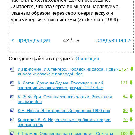
Считается, что эта черта во многом наследуема,
главным образом через серотонергическую и
допаминергическую системы (Zuckerman, 1999).
< Предыдущая
42 / 59
Следующая >
Соседние файлы в предмете
Эволюция
И.Пригожин, И.Стенгерс. Порядок из хаоса. Новый
1757
диалог человека с природой.doc
К. Саган. Драконы Эдема. Рассуждения об
121
эволюции человеческого разума. 1977.doc
К. Э. Фабри. Основы зоопсихологии. Эволюция
94
психики.doc
К.Н. Несис. Эволюционный прогресс 1990.doc
80
Красилов В. А. Нерешенные проблемы теории
70
эволюци.doc
Л.Палмер. Эволюционная психология. Секреты
100