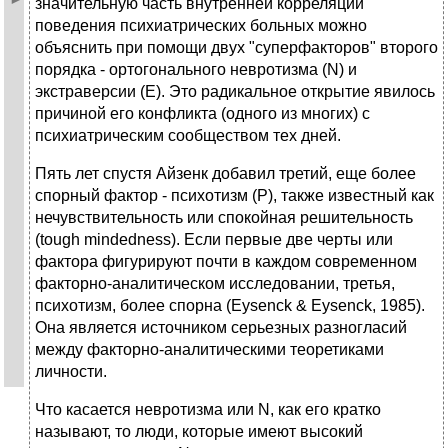
значительную часть внутренней корреляции
поведения психиатрических больных можно
объяснить при помощи двух "суперфакторов" второго
порядка - ортогонального невротизма (N) и
экстраверсии (Е). Это радикальное открытие явилось
причиной его конфликта (одного из многих) с
психиатрическим сообществом тех дней.
Пять лет спустя Айзенк добавил третий, еще более
спорный фактор - психотизм (Р), также известный как
нечувствительность или спокойная решительность
(tough mindedness). Если первые две черты или
фактора фигурируют почти в каждом современном
факторно-аналитическом исследовании, третья,
психотизм, более спорна (Eysenck & Eysenck, 1985).
Она является источником серьезных разногласий
между факторно-аналитическими теоретиками
личности.
Что касается невротизма или N, как его кратко
называют, то люди, которые имеют высокий