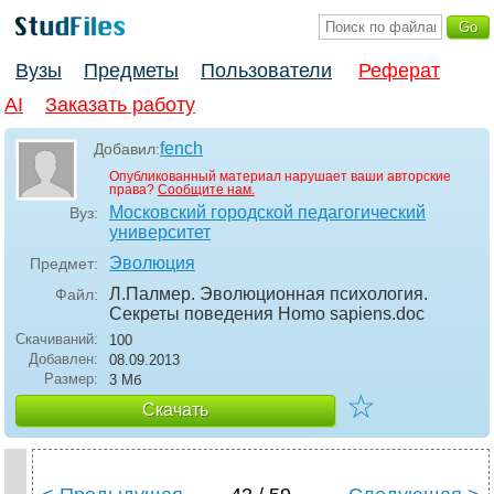
Вузы
Предметы
Пользователи
Реферат
AI
Заказать работу
fench
Добавил:
Опубликованный материал нарушает ваши авторские
права?
Сообщите нам.
Московский городской педагогический
Вуз:
университет
Эволюция
Предмет:
Л.Палмер. Эволюционная психология.
Файл:
Секреты поведения Homo sapiens
.doc
Скачиваний:
100
Добавлен:
08.09.2013
Размер:
3 Мб
☆
Скачать