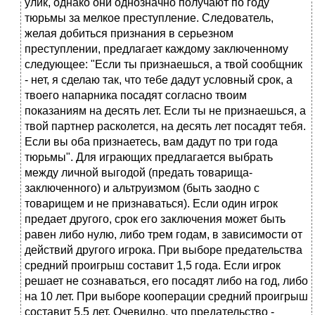
улик, однако они однозначно получают по году
тюрьмы за мелкое преступление. Следователь,
желая добиться признания в серьезном
преступлении, предлагает каждому заключенному
следующее: "Если ты признаешься, а твой сообщник
- нет, я сделаю так, что тебе дадут условный срок, а
твоего напарника посадят согласно твоим
показаниям на десять лет. Если ты не признаешься, а
твой партнер расколется, на десять лет посадят тебя.
Если вы оба признаетесь, вам дадут по три года
тюрьмы". Для играющих предлагается выбрать
между личной выгодой (предать товарища-
заключенного) и альтруизмом (быть заодно с
товарищем и не признаваться). Если один игрок
предает другого, срок его заключения может быть
равен либо нулю, либо трем годам, в зависимости от
действий другого игрока. При выборе предательства
средний проигрыш составит 1,5 года. Если игрок
решает не сознаваться, его посадят либо на год, либо
на 10 лет. При выборе кооперации средний проигрыш
составит 5,5 лет. Очевидно, что предательство -