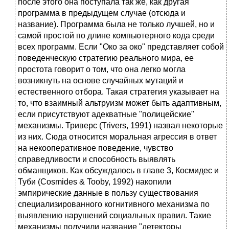
после этого она поступала так же, как другая
программа в предыдущем случае (отсюда и
название). Программа была не только лучшей, но и
самой простой по длине компьютерного кода среди
всех программ. Если "Око за око" представляет собой
поведенческую стратегию реального мира, ее
простота говорит о том, что она легко могла
возникнуть на основе случайных мутаций и
естественного отбора. Такая стратегия указывает на
то, что взаимный альтруизм может быть адаптивным,
если присутствуют адекватные "полицейские"
механизмы. Триверс (Trivers, 1991) назвал некоторые
из них. Сюда относится моральная агрессия в ответ
на некооперативное поведение, чувство
справедливости и способность выявлять
обманщиков. Как обсуждалось в главе 3, Космидес и
Туби (Cosmides & Tooby, 1992) накопили
эмпирические данные в пользу существования
специализированного когнитивного механизма по
выявлению нарушений социальных правил. Такие
механизмы получили название "детекторы