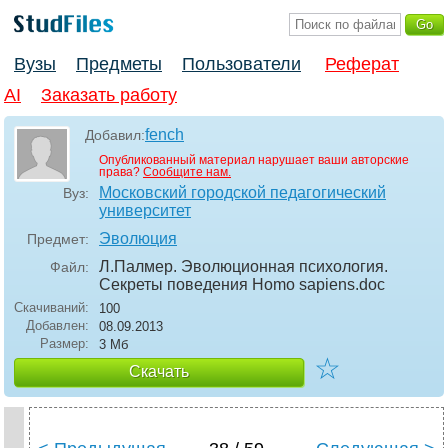
Вузы
Предметы
Пользователи
Реферат
AI
Заказать работу
fench
Добавил:
Опубликованный материал нарушает ваши авторские
права?
Сообщите нам.
Московский городской педагогический
Вуз:
университет
Эволюция
Предмет:
Л.Палмер. Эволюционная психология.
Файл:
Секреты поведения Homo sapiens
.doc
Скачиваний:
100
Добавлен:
08.09.2013
Размер:
3 Мб
☆
Скачать