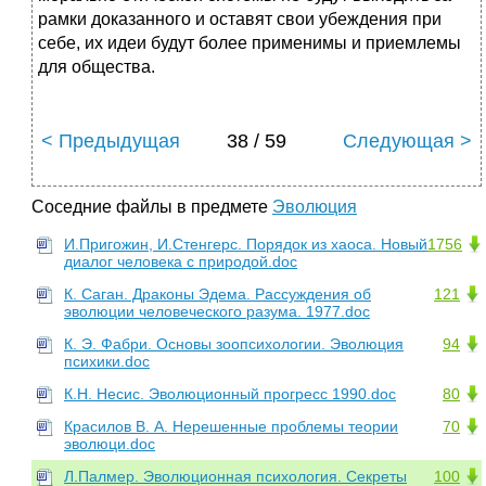
рамки доказанного и оставят свои убеждения при
себе, их идеи будут более применимы и приемлемы
для общества.
< Предыдущая
38 / 59
Следующая >
Соседние файлы в предмете
Эволюция
И.Пригожин, И.Стенгерс. Порядок из хаоса. Новый
1756
диалог человека с природой.doc
К. Саган. Драконы Эдема. Рассуждения об
121
эволюции человеческого разума. 1977.doc
К. Э. Фабри. Основы зоопсихологии. Эволюция
94
психики.doc
К.Н. Несис. Эволюционный прогресс 1990.doc
80
Красилов В. А. Нерешенные проблемы теории
70
эволюци.doc
Л.Палмер. Эволюционная психология. Секреты
100