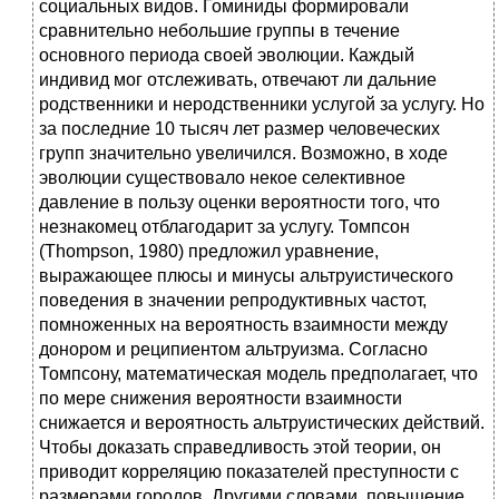
социальных видов. Гоминиды формировали
сравнительно небольшие группы в течение
основного периода своей эволюции. Каждый
индивид мог отслеживать, отвечают ли дальние
родственники и неродственники услугой за услугу. Но
за последние 10 тысяч лет размер человеческих
групп значительно увеличился. Возможно, в ходе
эволюции существовало некое селективное
давление в пользу оценки вероятности того, что
незнакомец отблагодарит за услугу. Томпсон
(Thompson, 1980) предложил уравнение,
выражающее плюсы и минусы альтруистического
поведения в значении репродуктивных частот,
помноженных на вероятность взаимности между
донором и реципиентом альтруизма. Согласно
Томпсону, математическая модель предполагает, что
по мере снижения вероятности взаимности
снижается и вероятность альтруистических действий.
Чтобы доказать справедливость этой теории, он
приводит корреляцию показателей преступности с
размерами городов. Другими словами, повышение