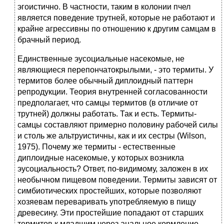
эгоистично. В частности, таким в колонии пчел
является поведение трутней, которые не работают и
крайне агрессивны по отношению к другим самцам в
брачный период.
Единственные эусоциальные насекомые, не
являющиеся перепончатокрылыми, - это термиты. У
термитов более обычный диплоидный паттерн
репродукции. Теория внутренней согласованности
предполагает, что самцы термитов (в отличие от
трутней) должны работать. Так и есть. Термиты-
самцы составляют примерно половину рабочей силы
и столь же альтруистичны, как и их сестры (Wilson,
1975). Почему же термиты - естественные
диплоидные насекомые, у которых возникла
эусоциальность? Ответ, по-видимому, заложен в их
необычном пищевом поведении. Термиты зависят от
симбиотических простейших, которые позволяют
хозяевам переваривать употребляемую в пищу
древесину. Эти простейшие попадают от старших
термитов к младшим через анальное кормление.