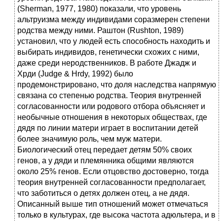
(Sherman, 1977, 1980) показали, что уровень
альтруизма между индивидами соразмерен степени
родства между ними. Раштон (Rushton, 1989)
установил, что у людей есть способность находить и
выбирать индивидов, генетически схожих с ними,
даже среди неродственников. В работе Джадж и
Хрди (Judge & Hrdy, 1992) было
продемонстрировано, что доля наследства напрямую
связана со степенью родства. Теория внутренней
согласованности или родового отбора объясняет и
необычные отношения в некоторых обществах, где
дядя по линии матери играет в воспитании детей
более значимую роль, чем муж матери.
Биологический отец передает детям 50% своих
генов, а у дяди и племянника общими являются
около 25% генов. Если отцовство достоверно, тогда
теория внутренней согласованности предполагает,
что заботиться о детях должен отец, а не дядя.
Описанный выше тип отношений может отмечаться
только в культурах, где высока частота адюльтера, и в