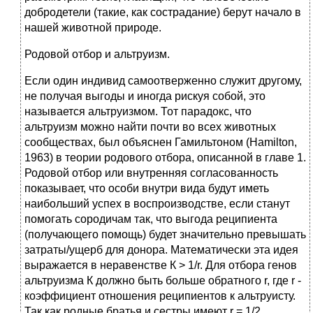
добродетели (такие, как сострадание) берут начало в
нашей животной природе.
Родовой отбор и альтруизм.
Если один индивид самоотверженно служит другому,
не получая выгоды и иногда рискуя собой, это
называется альтруизмом. Тот парадокс, что
альтруизм можно найти почти во всех животных
сообществах, был объяснен Гамильтоном (Hamilton,
1963) в теории родового отбора, описанной в главе 1.
Родовой отбор или внутренняя согласованность
показывает, что особи внутри вида будут иметь
наибольший успех в воспроизводстве, если станут
помогать сородичам так, что выгода реципиента
(получающего помощь) будет значительно превышать
затраты/ущерб для донора. Математически эта идея
выражается в неравенстве К > 1/r. Для отбора генов
альтруизма К должно быть больше обратного r, где r -
коэффициент отношения реципиентов к альтруисту.
Так как родные братья и сестры имеют r = 1/2
,