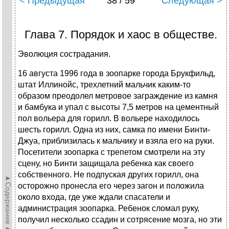
< Предыдущая
38 / 59
Следующая >
Глава 7. Порядок и хаос в обществе.
Эволюция сострадания.
16 августа 1996 года в зоопарке города Брукфильд,
штат Иллинойс, трехлетний мальчик каким-то
образом преодолел метровое заграждение из камня
и бамбука и упал с высоты 7,5 метров на цементный
пол вольера для горилл. В вольере находилось
шесть горилл. Одна из них, самка по имени Бинти-
Джуа, приблизилась к мальчику и взяла его на руки.
Посетители зоопарка с трепетом смотрели на эту
сцену, но Бинти защищала ребенка как своего
собственного. Не подпуская других горилл, она
►Содержание►
осторожно пронесла его через загон и положила
около входа, где уже ждали спасатели и
администрация зоопарка. Ребенок сломал руку,
получил несколько ссадин и сотрясение мозга, но эти