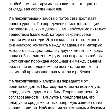
особей помогает другим выращивать птенцов, не
откладывая собственных яиц.
У млекопитающих забота о потомстве достигает
нового уровня. По определению, млекопитающие -
это животные, чьим детенышам необходимо питаться
веществом (молоком), которое секретируется
организмом матери. Это создало паттерн тесного
физического контакта между младенцем и матерью,
которого не существовало у других животных. Когда
ваша собака лижет вам руку, она выражает любовь.
Этот сигнал порожден ассоциацией между ранним
оральным поведением при воспитании щенков и
взаимной привязанностью матери и ребенка.
У млекопитающих альтруизм передается от
родителей детям. Поэтому легко могла возникнуть
передача его другим особям. Теория внутренней
согласованности Гамильтона предполагает, что
альтруизм среди животных напрямую зависит от их
уровня родства. Наблюдения за земляными белками