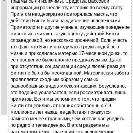
травмы были излечимы. Средства массовой
информации разнесли эту историю по всему свету.
При этом неоднократно повторялась мысль, что
действия Бинти были на удивление человечными.
Приматологи и другие ученые, изучающие поведение
животных, считают такую оценку действий Бинти
справедливой, но несколько ироничной. Если учесть
тот факт, что Бинти находилась среди людей всю
жизнь и приходилась матерью 17-месячной дочки, то
ее поведение было вполне предсказуемым. Даже
при отсутствии социализации среди людей реакция
Бинти не была бы неожиданной. Материнская забота
проявляется сходным образом у самых
разнообразных видов млекопитающих. Безусловно,
это подобие усиливается, если рассматривать лишь
приматов. Если мы вспомним о том, что предки
Бинти отщепились от наших собственных 7-9
миллионов лет назад, ее действия покажутся
намного менее странными, чем хотели нас убедить
по радио и телевидению. В этом разделе мы
рассмотрим тезис, гласящий, что человеческие