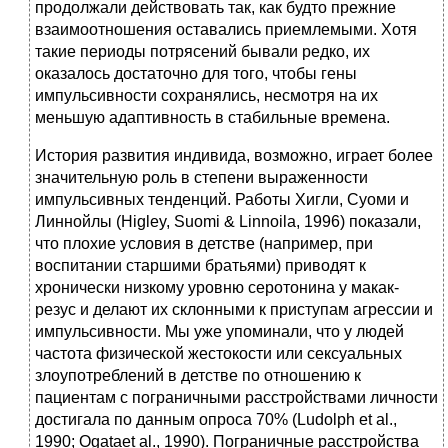
продолжали действовать так, как будто прежние
взаимоотношения оставались приемлемыми. Хотя
такие периоды потрясений бывали редко, их
оказалось достаточно для того, чтобы гены
импульсивности сохранялись, несмотря на их
меньшую адаптивность в стабильные времена.
История развития индивида, возможно, играет более
значительную роль в степени выраженности
импульсивных тенденций. Работы Хигли, Суоми и
Линнойлы (Higley, Suomi & Linnoila, 1996) показали,
что плохие условия в детстве (например, при
воспитании старшими братьями) приводят к
хронически низкому уровню серотонина у макак-
резус и делают их склонными к приступам агрессии и
импульсивности. Мы уже упоминали, что у людей
частота физической жестокости или сексуальных
злоупотреблений в детстве по отношению к
пациентам с пограничными расстройствами личности
достигала по данным опроса 70% (Ludolph et al.,
1990; Ogataet al., 1990). Пограничные расстройства