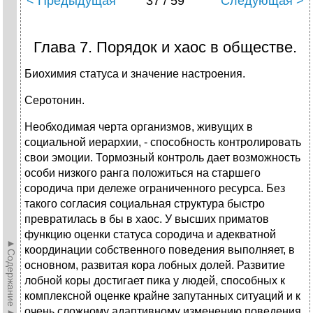
< Предыдущая
37 / 59
Следующая >
Глава 7. Порядок и хаос в обществе.
Биохимия статуса и значение настроения.
Серотонин.
Необходимая черта организмов, живущих в
социальной иерархии, - способность контролировать
свои эмоции. Тормозный контроль дает возможность
особи низкого ранга положиться на старшего
сородича при дележе ограниченного ресурса. Без
такого согласия социальная структура быстро
превратилась в бы в хаос. У высших приматов
функцию оценки статуса сородича и адекватной
►Содержание►
координации собственного поведения выполняет, в
основном, развитая кора лобных долей. Развитие
лобной коры достигает пика у людей, способных к
комплексной оценке крайне запутанных ситуаций и к
очень сложному адаптивному изменению поведения.