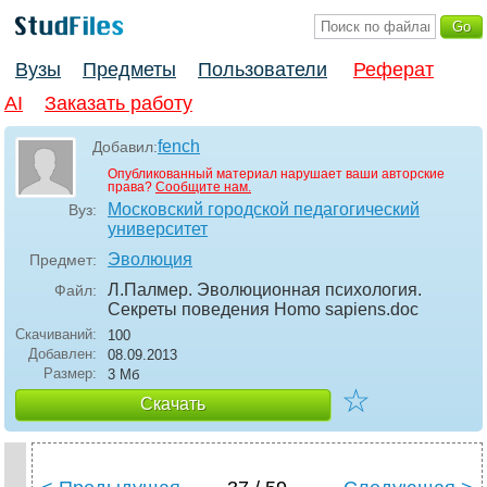
Вузы
Предметы
Пользователи
Реферат
AI
Заказать работу
fench
Добавил:
Опубликованный материал нарушает ваши авторские
права?
Сообщите нам.
Московский городской педагогический
Вуз:
университет
Эволюция
Предмет:
Л.Палмер. Эволюционная психология.
Файл:
Секреты поведения Homo sapiens
.doc
Скачиваний:
100
Добавлен:
08.09.2013
Размер:
3 Мб
☆
Скачать