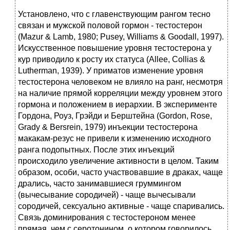
Установлено, что с главенствующим рангом тесно
связан и мужской половой гормон - тестостерон
(Mazur & Lamb, 1980; Pusey, Williams & Goodall, 1997).
Искусственное повышение уровня тестостерона у
кур приводило к росту их статуса (Allee, Collias &
Lutherman, 1939). У приматов изменение уровня
тестостерона человеком не влияло на ранг, несмотря
на наличие прямой корреляции между уровнем этого
гормона и положением в иерархии. В эксперименте
Гордона, Роуз, Грэйди и Берштейна (Gordon, Rose,
Grady & Bersrein, 1979) инъекции тестостерона
макакам-резус не привели к изменению исходного
ранга подопытных. После этих инъекций
происходило увеличение активности в целом. Таким
образом, особи, часто участвовавшие в драках, чаще
дрались, часто занимавшиеся груммингом
(вычесывание сородичей) - чаще вычесывали
сородичей, сексуально активные - чаще спаривались.
Связь доминирования с тестостероном менее
прямая, чем с серотонином, о котором говорилось