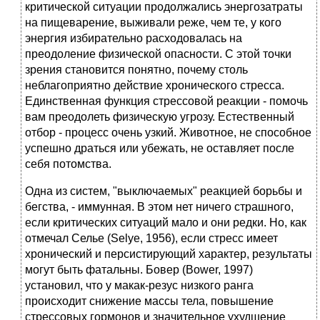
критической ситуации продолжались энергозатраты
на пищеварение, выживали реже, чем те, у кого
энергия избирательно расходовалась на
преодоление физической опасности. С этой точки
зрения становится понятно, почему столь
неблагоприятно действие хронического стресса.
Единственная функция стрессовой реакции - помочь
вам преодолеть физическую угрозу. Естественный
отбор - процесс очень узкий. Животное, не способное
успешно драться или убежать, не оставляет после
себя потомства.
Одна из систем, "выключаемых" реакцией борьбы и
бегства, - иммунная. В этом нет ничего страшного,
если критических ситуаций мало и они редки. Но, как
отмечал Селье (Selye, 1956), если стресс имеет
хронический и персистирующий характер, результаты
могут быть фатальны. Бовер (Bower, 1997)
установил, что у макак-резус низкого ранга
происходит снижение массы тела, повышение
стрессовых гормонов и значительное ухудшение