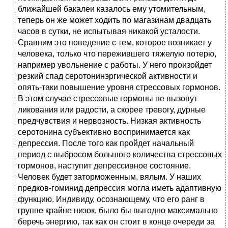
ближайшей бакалеи казалось ему утомительным,
теперь он же может ходить по магазинам двадцать
часов в сутки, не испытывая никакой усталости.
Сравним это поведение с тем, которое возникает у
человека, только что пережившего тяжелую потерю,
например увольнение с работы. У него произойдет
резкий спад серотонинэргической активности и
опять-таки повышение уровня стрессовых гормонов.
В этом случае стрессовые гормоны не вызовут
ликования или радости, а скорее тревогу, дурные
предчувствия и нервозность. Низкая активность
серотонина субъективно воспринимается как
депрессия. После того как пройдет начальный
период с выбросом большого количества стрессовых
гормонов, наступит депрессивное состояние.
Человек будет заторможенным, вялым. У наших
предков-гоминид депрессия могла иметь адаптивную
функцию. Индивиду, осознающему, что его ранг в
группе крайне низок, было бы выгодно максимально
беречь энергию, так как он стоит в конце очереди за