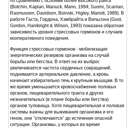
по сравнению с особями более высокого ранга
(Botchin, Kaplan, Manuck, Mann, 1994; Suomi, Scanlan,
Rasmussen, Davidson, Boinski, Higley, Mariott, 1989). В
работе Гаста, Гордона, Хэмбрайта и Вильсона (Gust,
Gordon, Hambright & Wilson, 1993) показана обратная
зависимость уровня стрессовых гормонов и случаев
кооперативного поведения.
Функция стрессовых гормонов - мобилизация
энергетических резервов организма на случай
борьбы или бегства. В ответ на их выброс
увеличивается частота сердечных сокращений,
поднимается артериальное давление, а кровь
начинает избирательно течь к крупным мышцам. В то
же время уменьшается кровоснабжение половых
органов, пищеварительного тракта и других
незначительных (в плане борьбы или бегства)
органов туловища. Хотя пищеварительная и половая
системы важны для выживания организма и его
генов, они "отключаются" до истечения опасной
ситуации. Организмы, у которых во время