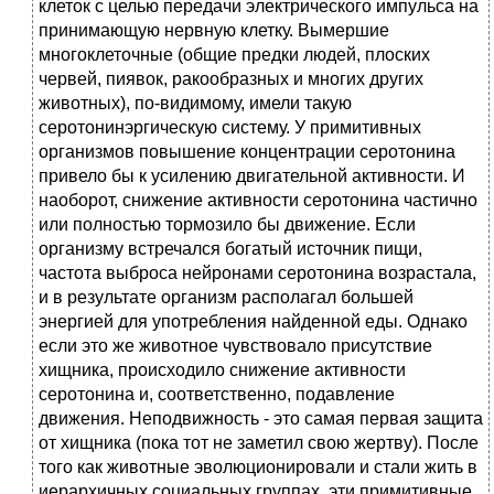
клеток с целью передачи электрического импульса на
принимающую нервную клетку. Вымершие
многоклеточные (общие предки людей, плоских
червей, пиявок, ракообразных и многих других
животных), по-видимому, имели такую
серотонинэргическую систему. У примитивных
организмов повышение концентрации серотонина
привело бы к усилению двигательной активности. И
наоборот, снижение активности серотонина частично
или полностью тормозило бы движение. Если
организму встречался богатый источник пищи,
частота выброса нейронами серотонина возрастала,
и в результате организм располагал большей
энергией для употребления найденной еды. Однако
если это же животное чувствовало присутствие
хищника, происходило снижение активности
серотонина и, соответственно, подавление
движения. Неподвижность - это самая первая защита
от хищника (пока тот не заметил свою жертву). После
того как животные эволюционировали и стали жить в
иерархичных социальных группах, эти примитивные