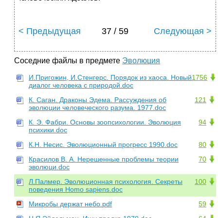
< Предыдущая
37 / 59
Следующая >
Соседние файлы в предмете
Эволюция
И.Пригожин, И.Стенгерс. Порядок из хаоса. Новый
1756
диалог человека с природой.doc
К. Саган. Драконы Эдема. Рассуждения об
121
эволюции человеческого разума. 1977.doc
К. Э. Фабри. Основы зоопсихологии. Эволюция
94
психики.doc
К.Н. Несис. Эволюционный прогресс 1990.doc
80
Красилов В. А. Нерешенные проблемы теории
70
эволюци.doc
Л.Палмер. Эволюционная психология. Секреты
100
поведения Homo sapiens.doc
Микробы держат небо.pdf
59