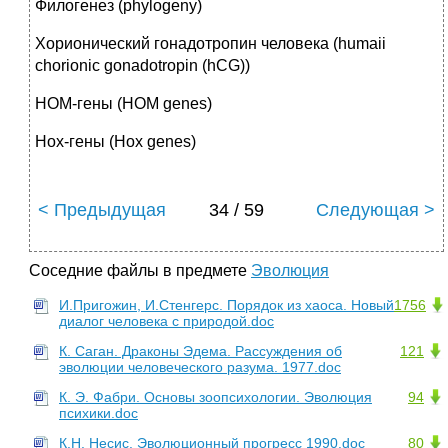
Филогенез (phylogeny)
Хорионический гонадотропин человека (humaii
chorionic gonadotropin (hCG))
НОМ-гены (НОМ genes)
Нох-гены (Нох genes)
< Предыдущая
34 / 59
Следующая >
Соседние файлы в предмете
Эволюция
И.Пригожин, И.Стенгерс. Порядок из хаоса. Новый
1756
диалог человека с природой.doc
К. Саган. Драконы Эдема. Рассуждения об
121
эволюции человеческого разума. 1977.doc
К. Э. Фабри. Основы зоопсихологии. Эволюция
94
психики.doc
К.Н. Несис. Эволюционный прогресс 1990.doc
80