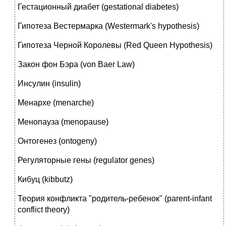
Гестационный диабет (gestational diabetes)
Гипотеза Вестермарка (Westermark's hypothesis)
Гипотеза Черной Королевы (Red Queen Hypothesis)
Закон фон Бэра (von Baer Law)
Инсулин (insulin)
Менархе (menarche)
Менопауза (menopause)
Онтогенез (ontogeny)
Регуляторные гены (regulator genes)
Кибуц (kibbutz)
Теория конфликта "родитель-ребенок" (parent-infant
conflict theory)