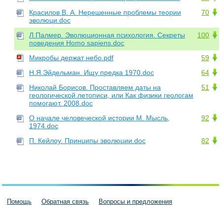
Красилов В. А. Нерешенные проблемы теории
70
эволюци.doc
Л.Палмер. Эволюционная психология. Секреты
100
поведения Homo sapiens.doc
Микробы держат небо.pdf
59
Н.Я.Эйдельман. Ищу предка 1970.doc
64
Николай Борисов. Проставляем даты на
51
геологической летописи, или Как физики геологам
помогают. 2008.doc
О начале человеческой истории М. Мысль,
92
1974.doc
П. Кейлоу. Принципы эволюции.doc
82
Помощь
Обратная связь
Вопросы и предложения