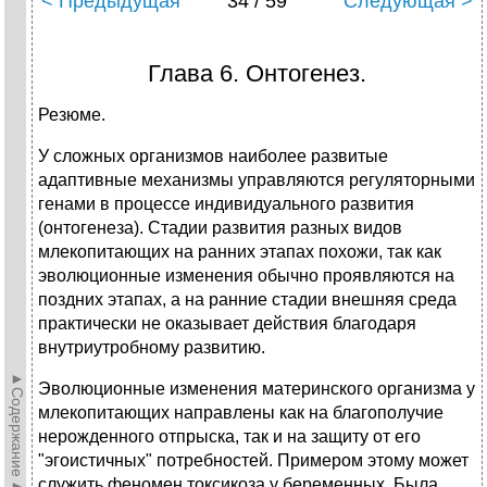
< Предыдущая
34 / 59
Следующая >
Глава 6. Онтогенез.
Резюме.
У сложных организмов наиболее развитые
адаптивные механизмы управляются регуляторными
генами в процессе индивидуального развития
(онтогенеза). Стадии развития разных видов
млекопитающих на ранних этапах похожи, так как
эволюционные изменения обычно проявляются на
поздних этапах, а на ранние стадии внешняя среда
практически не оказывает действия благодаря
внутриутробному развитию.
►Содержание►
Эволюционные изменения материнского организма у
млекопитающих направлены как на благополучие
нерожденного отпрыска, так и на защиту от его
"эгоистичных" потребностей. Примером этому может
служить феномен токсикоза у беременных. Была