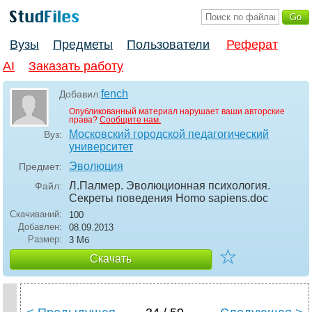
Вузы
Предметы
Пользователи
Реферат
AI
Заказать работу
fench
Добавил:
Опубликованный материал нарушает ваши авторские
права?
Сообщите нам.
Московский городской педагогический
Вуз:
университет
Эволюция
Предмет:
Л.Палмер. Эволюционная психология.
Файл:
Секреты поведения Homo sapiens
.doc
Скачиваний:
100
Добавлен:
08.09.2013
Размер:
3 Мб
☆
Скачать