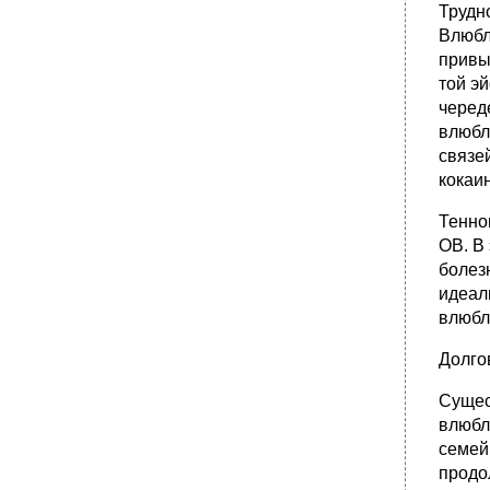
Трудн
Влюбл
привы
той э
черед
влюбл
связей
кокаин
Тенно
ОВ. В
болез
идеали
влюбл
Долго
Сущес
влюбл
семей
продо