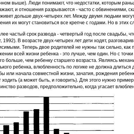
нном выше). Люди понимают, что недостатки, которым рань
ажают, и отношения разрываются - часто с обвинениями, с
 живет дольше двух-четырех лет. Между двумя людьми могут
ения их могут становиться все крепче с годами. Но в этих 
ее частый срок развода - четвертый год после свадьбы, что
r, 1992). В возрасте двух-четырех лет дети ходят, разговари
исимыми. Теперь двое родителей не нужны так сильно, как 
жении всей жизни ребенка - это лучше, чем один. Но с точ
го больше, чем ребенку старшего возраста. Являясь механ
ького ребенка, влюбленность по логике не должна длиться
бы или начала совместной жизни, зачатия, рождения ребенка
 ходить (а может быть, и говорить). Для этого нужно приме
инство разводов, предположительно, когда угасает влюблен