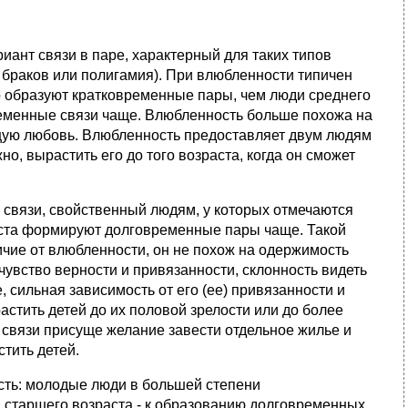
иант связи в паре, характерный для таких типов
 браков или полигамия). При влюбленности типичен
о образуют кратковременные пары, чем люди среднего
ременные связи чаще. Влюбленность больше похожа на
щую любовь. Влюбленность предоставляет двум людям
о, вырастить его до того возраста, когда он сможет
 связи, свойственный людям, у которых отмечаются
ста формируют долговременные пары чаще. Такой
ичие от влюбленности, он не похож на одержимость
чувство верности и привязанности, склонность видеть
е, сильная зависимость от его (ее) привязанности и
астить детей до их половой зрелости или до более
м связи присуще желание завести отдельное жилье и
тить детей.
сть: молодые люди в большей степени
старшего возраста - к образованию долговременных