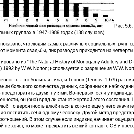
Рис. 5.6
льных группах в 1947-1989 годах (188 случаев).
 показано, что людям самых различных социальных групп 
 от момента свадьбы, пик разводов приходится на четвертый
ировано из "The Natural History of Monogamy Adultery and Divor
c) 1992 by W.W. Norton; используется с разрешения W.W. Nort
енность - это большая сила, и Теннов (Tennov, 1979) рассм
ании большого количества данных, собранных в наблюдения
 предотвратить двумя путями. Во-первых, если у индивида 
енности, он (она) вряд ли станет жертвой этого состояния.
люб, то вероятность влюбиться в кого-то еще у него значите
ия посвятить себя одному человеку. Другой метод предот
оотношений. В этом случае если индивид начинает ощущат
й не хочет, то может прекратить всякий контакт с ОВ и прес