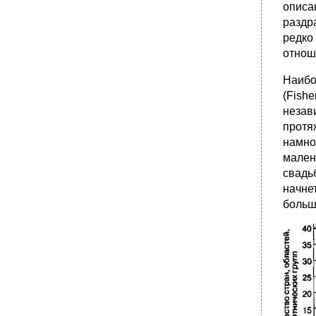
описа
раздр
редко
отнош
Наибол
(Fishe
незав
протя
намно
мален
свадь
начнет
больш