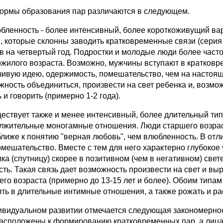
ормы образования пар различаются в следующем.
юбленность - более интенсивный, более короткоживущий вар
, которые склонны заводить кратковременные связи (серия
в на четвертый год. Подростки и молодые люди более част
ожилого возраста. Возможно, мужчины вступают в кратков
чивую идею, одержимость, помешательство, чем на настоя
ность объединиться, произвести на свет ребенка и, возможн
 и говорить (примерно 1-2 года).
ществует также и менее интенсивный, более длительный тип
лжительные моногамные отношения. Люди старшего возра
ближе к понятию "верная любовь", чем влюбленность. В отл
омешательство. Вместе с тем для него характерно глубокое 
ка (спутницу) скорее в позитивном (чем в негативном) свет
сть. Такая связь дает возможность произвести на свет и выр
его возраста (примерно до 13-15 лет и более). Обоим типа
ить в длительные интимные отношения, а также рожать и рас
ивидуальном развитии отмечается следующая закономерно
асположены к формированию кратковременных пар, а лица 