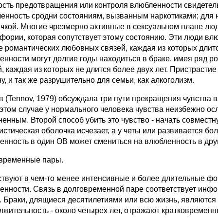
ость предотвращения или контроля влюбленности свидетельс
енность сродни состояниям, вызванным наркотиками; для 
чкой. Многие чрезмерно активные в сексуальном плане люд
йфории, которая сопутствует этому состоянию. Эти люди вл
е романтических любовных связей, каждая из которых длитс
енности могут долгие годы находиться в браке, имея ряд р
, каждая из которых не длится более двух лет. Пристрастие
у, и так же разрушительно для семьи, как алкоголизм.
в (Tennov, 1979) обсуждала три пути прекращения чувства 
 этом случае у нормального человека чувства неизбежно осл
ненным. Второй способ убить это чувство - начать совместн
стическая оболочка исчезает, а у четы или развивается бол
енность в один ОВ может смениться на влюбленность в дру
временные пары.
твуют в чем-то менее интенсивные и более длительные фо
енности. Связь в долговременной паре соответствует инфо
. Браки, длящиеся десятилетиями или всю жизнь, являются 
лжительность - около четырех лет, отражают кратковреме