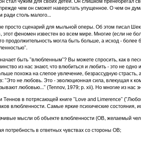
 он стал чужим для своих детей. Он слишком пренебрегал св
 прежде чем он сможет наверстать упущенное. О чем он ду
 ради столь малого...
 не просто сценарий для мыльной оперы. Об этом писал Шек
в, этот феномен известен во всем мире. Многие (если не б
его продолжительность могла быть больше, а исход - более
ленностью".
значает быть "влюбленным"? Вы можете спросить, как в пес
инство из нас знают, что влюбиться и любить - это не одно 
ольше похожа на слепое увлечение, безрассудную страсть, а 
: "Это не любовь. Это - эволюционная сила, влекущая к ком
зывают любовью..." (Tennov, 1979; p. xii). Но многие из нас 
и Теннов в потрясающей книге "Love and Limerence" ("Любо
аков влюбленности. Самые яркие психические состояния, 
язчивые мысли об объекте влюбленности (ОВ, желаемый чел
рая потребность в ответных чувствах со стороны ОВ;