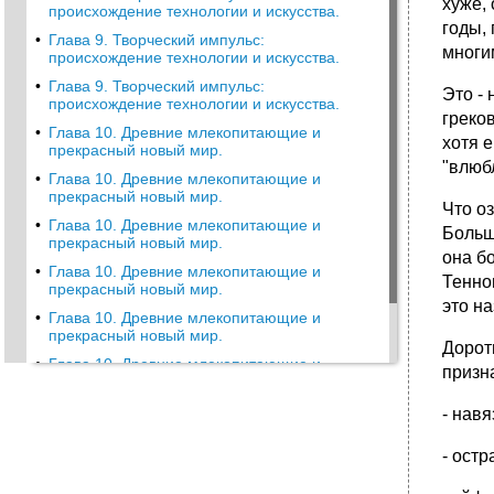
хуже,
происхождение технологии и искусства.
годы,
•
Глава 9. Творческий импульс:
многим
происхождение технологии и искусства.
•
Глава 9. Творческий импульс:
Это -
происхождение технологии и искусства.
греко
•
Глава 10. Древние млекопитающие и
хотя 
прекрасный новый мир.
"влюб
•
Глава 10. Древние млекопитающие и
прекрасный новый мир.
Что о
•
Глава 10. Древние млекопитающие и
Больш
прекрасный новый мир.
она б
•
Глава 10. Древние млекопитающие и
Теннов
прекрасный новый мир.
это на
•
Глава 10. Древние млекопитающие и
прекрасный новый мир.
Дорот
•
Глава 10. Древние млекопитающие и
призн
прекрасный новый мир.
•
Глава 10. Древние млекопитающие и
- нав
прекрасный новый мир.
- ост
•
Глава 10. Древние млекопитающие и
прекрасный новый мир.