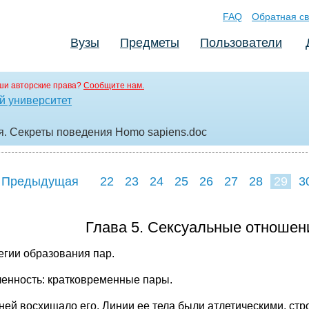
FAQ
Обратная св
Вузы
Предметы
Пользователи
ши авторские права?
Сообщите нам.
й университет
. Секреты поведения Homo sapiens
.doc
 Предыдущая
22
23
24
25
26
27
28
29
3
37
38
39
4
Глава 5. Сексуальные отношен
егии образования пар.
енность: кратковременные пары.
 ней восхищало его. Линии ее тела были атлетическими, с