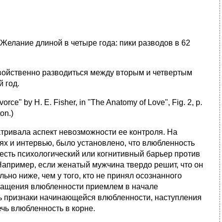
. Желание длиной в четыре года: пики разводов в 62
свойственно разводиться между вторым и четвертым
 год.
ce" by H. E. Fisher, in "The Anatomy of Love", Fig. 2, p.
on.)
атривала аспект невозможности ее контроля. На
х и интервью, было установлено, что влюбленность
есть психологический или когнитивный барьер против
 Например, если женатый мужчина твердо решит, что он
льно ниже, чем у того, кто не принял осознанного
вращения влюбленности приемлем в начале
ь признаки начинающейся влюбленности, наступления
ечь влюбленность в корне.