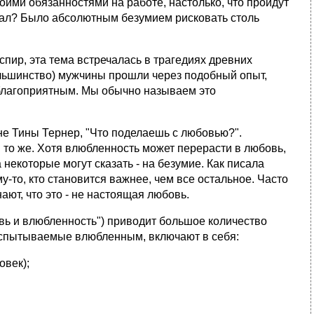
оими обязанностями на работе, настолько, что пройдут
мал? Было абсолютным безумием рисковать столь
спир, эта тема встречалась в трагедиях древних
ольшинство) мужчины прошли через подобный опыт,
 благоприятным. Мы обычно называем это
не Тины Тернер, "Что поделаешь с любовью?".
и то же. Хотя влюбленность может перерасти в любовь,
некоторые могут сказать - на безумие. Как писала
у-то, кто становится важнее, чем все остальное. Часто
знают, что это - не настоящая любовь.
вь и влюбленность") приводит большое количество
испытываемые влюбленным, включают в себя:
овек);