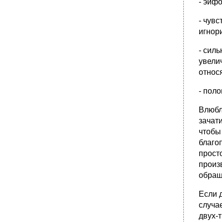
- эйф
- чув
игнор
- сил
увели
относ
- поло
Влюбл
зачат
чтобы
благо
прост
произ
обращ
Если 
случа
двух-