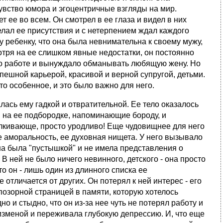
увство юмора и эгоцентричные взгляды на мир.
т ее во всем. Он смотрел в ее глаза и видел в них
елал ее присутствия и с нетерпением ждал каждого
 ребенку, что она была невнимательна к своему мужу,
отря на ее слишком явные недостатки, он постоянно
его работе и вынуждало обманывать любящую жену. Но
спешной карьерой, красивой и верной супругой, детьми.
-то особенное, и это было важно для него.
лась ему гадкой и отвратительной. Ее тело оказалось
 на ее подбородке, напоминающие бороду, и
алкивающе, просто уродливо! Еще чудовищнее для него
е аморальность, ее духовная нищета. У него вызывало
на была "пустышкой" и не имела представления о
В ней не было ничего невинного, детского - она просто
то он - лишь один из длинного списка ее
отличается от других. Он потерял к ней интерес - его
позорной страницей в памяти, которую хотелось
о и стыдно, что он из-за нее чуть не потерял работу и
 изменой и переживала глубокую депрессию. И, что еще