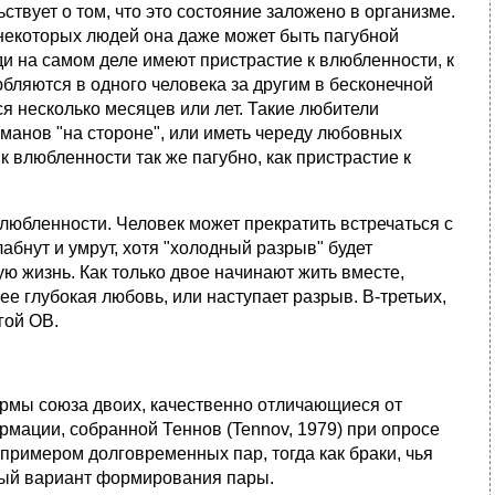
твует о том, что это состояние заложено в организме.
некоторых людей она даже может быть пагубной
и на самом деле имеют пристрастие к влюбленности, к
юбляются в одного человека за другим в бесконечной
я несколько месяцев или лет. Такие любители
оманов "на стороне", или иметь череду любовных
 к влюбленности так же пагубно, как пристрастие к
влюбленности. Человек может прекратить встречаться с
абнут и умрут, хотя "холодный разрыв" будет
ую жизнь. Как только двое начинают жить вместе,
ее глубокая любовь, или наступает разрыв. В-третьих,
гой ОВ.
рмы союза двоих, качественно отличающиеся от
рмации, собранной Теннов (Tennov, 1979) при опросе
примером долговременных пар, тогда как браки, чья
нный вариант формирования пары.