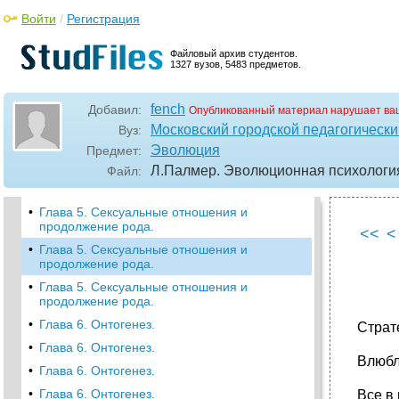
•
Глава 4. Язык - жемчужина коммуникации.
Войти
/
Регистрация
•
Глава 5. Сексуальные отношения и
продолжение рода.
Файловый архив студентов.
•
Глава 5. Сексуальные отношения и
1327 вузов, 5483 предметов.
продолжение рода.
•
Глава 5. Сексуальные отношения и
fench
Добавил:
Опубликованный материал нарушает ва
продолжение рода.
Московский городской педагогически
Вуз:
•
Глава 5. Сексуальные отношения и
Эволюция
Предмет:
продолжение рода.
Л.Палмер. Эволюционная психология
Файл:
•
Глава 5. Сексуальные отношения и
продолжение рода.
•
Глава 5. Сексуальные отношения и
продолжение рода.
<<
<
•
Глава 5. Сексуальные отношения и
продолжение рода.
•
Глава 5. Сексуальные отношения и
продолжение рода.
•
Глава 6. Онтогенез.
Страт
•
Глава 6. Онтогенез.
Влюбл
•
Глава 6. Онтогенез.
•
Глава 6. Онтогенез.
Все в