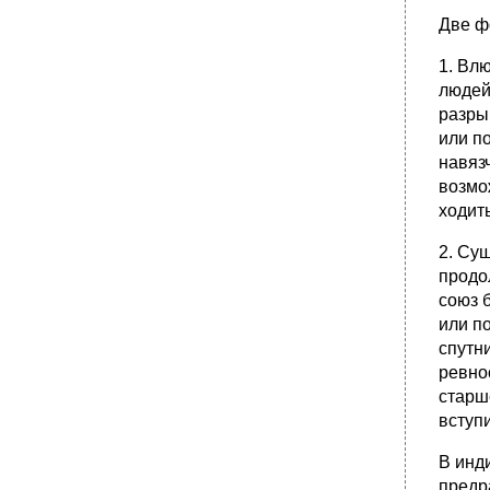
Две ф
1. Вл
людей
разры
или п
навяз
возмож
ходить
2. Су
продо
союз 
или п
спутни
ревно
старш
вступ
В инд
предр