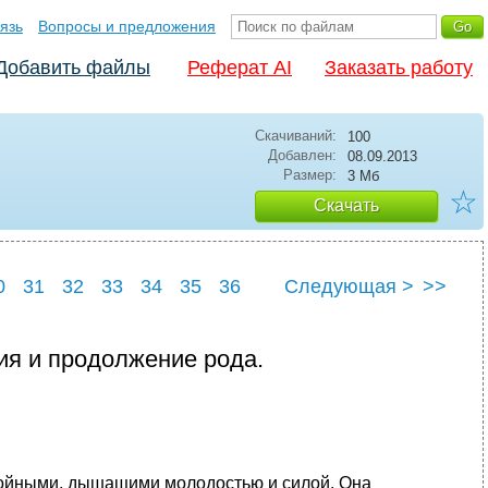
язь
Вопросы и предложения
Добавить файлы
Реферат AI
Заказать работу
Скачиваний:
100
Добавлен:
08.09.2013
Размер:
3 Мб
☆
Скачать
0
31
32
33
34
35
36
Следующая >
>>
0
41
ия и продолжение рода.
тройными, дышащими молодостью и силой. Она