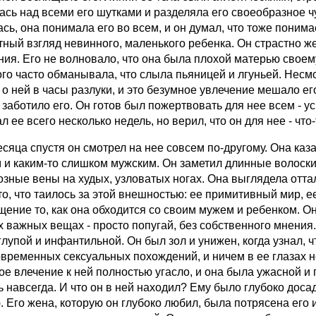
ась над всеми его шутками и разделяла его своеобразное ч
сь, она понимала его во всем, и он думал, что тоже понимае
тный взгляд невинного, маленького ребенка. Он страстно ж
ния. Его не волновало, что она была плохой матерью своему
ого часто обманывала, что слыла пьяницей и лгуньей. Несм
 о ней в часы разлуки, и это безумное увлечение мешало 
 заботило его. Он готов был пожертвовать для нее всем - у
л ее всего несколько недель, но верил, что он для нее - что
есяца спустя он смотрел на нее совсем по-другому. Она каза
 и каким-то слишком мужским. Он заметил длинные волоски
озные вены на худых, узловатых ногах. Она выглядела отт
то, что таилось за этой внешностью: ее примитивный мир, е
щение то, как она обходится со своим мужем и ребенком. О
 важных вещах - просто попугай, без собственного мнения. 
лупой и инфантильной. Он был зол и унижен, когда узнал, ч
временных сексуальных похождений, и ничем в ее глазах не 
ое влечение к ней полностью угасло, и она была ужасной и 
 навсегда. И что он в ней находил? Ему было глубоко досадн
. Его жена, которую он глубоко любил, была потрясена его