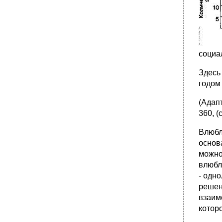
социа
Здесь
годом
(Адапт
360, (
Влюбл
основ
можно
влюбл
- одно
решен
взаим
которо