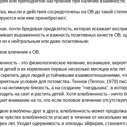
ория или приподнятое настроение при наличии взаимности;
ства, мысли и действия сосредоточены на ОВ до такой степе
ируются или ими пренебрегают;
ьная, почти бредовая предвзятость, которая искажает воспр
чивает выраженность и важность позитивных качеств ОВ, 
я их к нейтральным или даже позитивным;
вое влечение к ОВ.
енность - это физиологическое явление, возникшее, вероя
ия детей и их кормления первые несколько месяцев или лет
 скрепить двух людей устойчивыми взаимоотношениями, что
приятные условия для потомства. Теннов (Tennov, 1979) пи
о на интимную близость, а на создание "гнездышка", в кот
водить на свет и растить детей. Хотя влюбленность - нечто
ает внимание на то, что если половое влечение отсутствует
двое влюблены друг в друга, влюбленность может продолжа
ев чувство влюбленности угасает в течение от нескольких м
трех лет. Уходит одержимость и эпизоды эйфории, становятс