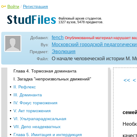
Войти
/
Регистрация
Глава 3. Феномен человеческой речи
I. О речевых знаках
Файловый архив студентов.
1327 вузов, 5478 предметов.
•
II. Теорема Декарта
•
Вопрос 24, и
fench
Добавил:
Опубликованный материал нарушает ва
III. Речь как центральное звено
Московский городской педагогически
Вуз:
•
IV. Речь и деятельность
Эволюция
Предмет:
•
V. Речь и реакция на нее
О начале человеческой истории М. М
Файл:
•
Глава 4. Тормозная доминанта
Глава 4. Тормозная доминанта
I. Загадка "непроизвольных движений"
<<
<
•
II. Рефлекс
•
III. Доминанта
•
IV. Фокус торможения
•
V. Акт торможения
семей
•
VI. Ультрапарадоксальная
Необх
•
VII. Депо неадекватных
•
Глава 5. Имитация и интердикция
качес