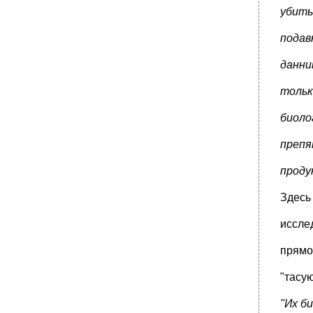
убиты
подав
данни
тольк
биоло
препя
проду
Здесь
иссле
прямо
"тасу
"Их б