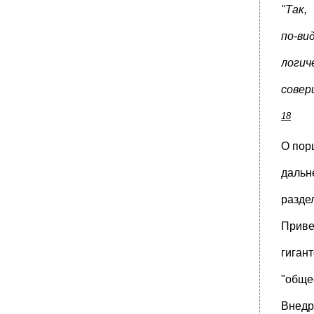
"Так,
по-ви
логич
совер
18
О пор
дальн
разде
Приве
гиган
"обще
Внедр