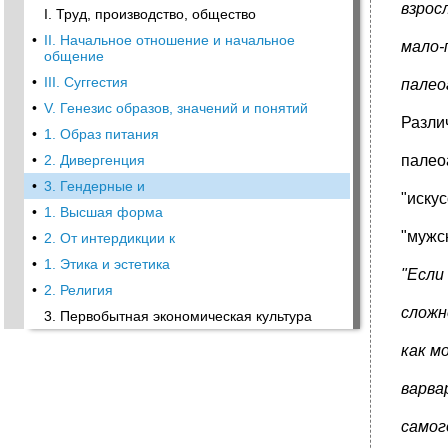
взрос
I. Труд, производство, общество
•
II. Начальное отношение и начальное
мало-
общение
•
III. Суггестия
палео
•
V. Генезис образов, значений и понятий
Разли
•
1. Образ питания
•
2. Дивергенция
палео
•
3. Гендерные и
"иску
•
1. Высшая форма
"мужск
•
2. От интердикции к
•
1. Этика и эстетика
"Если
•
2. Религия
сложн
3. Первобытная экономическая культура
как м
варва
самог