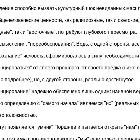
дения способно вызвать культурный шок невиданных масшт
щечеловеческие ценности, как религиозные, так и светские,
ные", так и "восточные", потребуют глубокого пересмотра,
смысления, "переобоснования". Ведь, с одной стороны, все
сознание" человека сформировалось в силу необходимости
нцироваться" от своего прошлого, от своего предка (ниже о
о подробнее), но, с другой стороны, реально достигнутое
анцирование" надежно обеспечено лишь одним: наивной веро
по определению с "самого начала" являемся "их" (реальных
воположностью.
 тут появляется "умник" Поршнев и пытается открыть "нам" 
то в эту самую противоположность "мы" еще только превращ