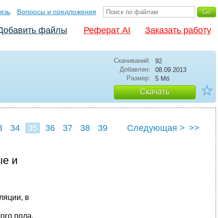
язь
Вопросы и предложения
Добавить файлы
Реферат AI
Заказать работу
Скачиваний:
92
Добавлен:
08.09.2013
Размер:
5 Мб
☆
Скачать
3
34
35
36
37
38
39
Следующая >
>>
ые и
ляции, в
ого пола,