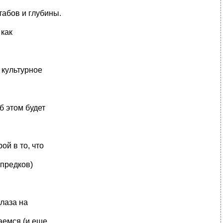
абов и глубины.
 как
 культурное
б этом будет
й в то, что
 предков)
глаза на
аемся (и еще