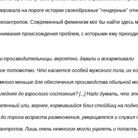
ировала на пороге истории своеобразные "гендерные" от
неоантропов. Современный феминизм мог бы найти здесь м
онимания происхождения проблем, с которыми ему приходи
и-производительницы, вероятно, давали и вскармливали
ое потомство. Что касается особей мужского пола, их к
много меньше для обеспечения производства обильной м
следняя до взрослого состояния? [...] Надо думать, что э
мленный или, вернее, кормившийся близ стойбищ на под
 до порога возраста размножения, умерщвлялся и служил
антропов. Лишь очень немногие могли уцелеть и попасть 