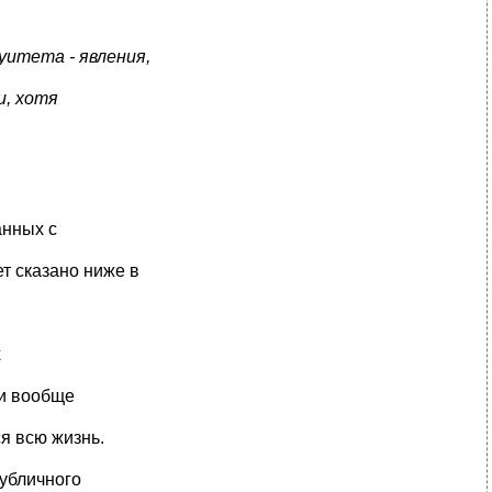
уитета - явления,
и, хотя
анных с
т сказано ниже в
х
 и вообще
я всю жизнь.
публичного