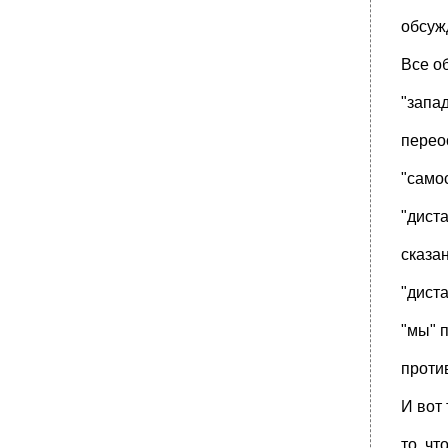
обсуж
Все об
"запад
перео
"само
"диста
сказан
"дист
"мы" 
проти
И вот
то, ч