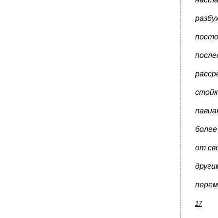
разбу
посто
после
расср
стойк
павиа
более
от св
други
перем
17