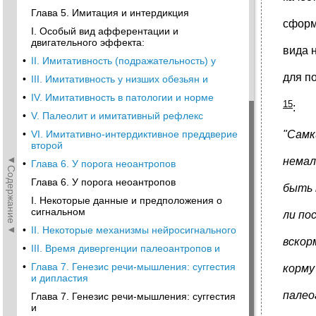
Глава 5. Имитация и интердикция
сформ
I. Особый вид афферентации и
двигательного эффекта:
вида 
•
II. Имитативность (подражательность) у
для п
•
III. Имитативность у низших обезьян и
•
IV. Имитативность в патологии и норме
15
:
•
V. Палеолит и имитативный рефлекс
•
VI. Имитативно-интердиктивное преддверие
"Самк
второй
◄Содержание◄
немал
•
Глава 6. У порога неоантропов
Глава 6. У порога неоантропов
быть 
I. Некоторые данные и предположения о
сигнальном
ли по
•
II. Некоторые механизмы нейросигнального
вскор
•
III. Время дивергенции палеоантропов и
•
Глава 7. Генезис речи-мышления: суггестия
корму
и дипластия
палео
Глава 7. Генезис речи-мышления: суггестия
и