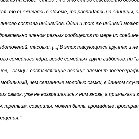
хая, то съеживаясь в объеме, то распадаясь на единицы, 
янного состава индивидов. Один и тот же индивид може
довательно членом разных сообществ по мере их соедине
едоточений, тасовки. [...] В этих тасующихся группах и н
ого семейного ядра, вроде семейных групп гиббонов, ни "
нов, - самцы, составляющие вообще элемент зоогеографи
 мобильный, чем связанные молодью самки, в данном случ
оих самок, уже не возвращались к ним вновь, а примыкали г
м, третьим, совершая, может быть, громадные простра
ещения."