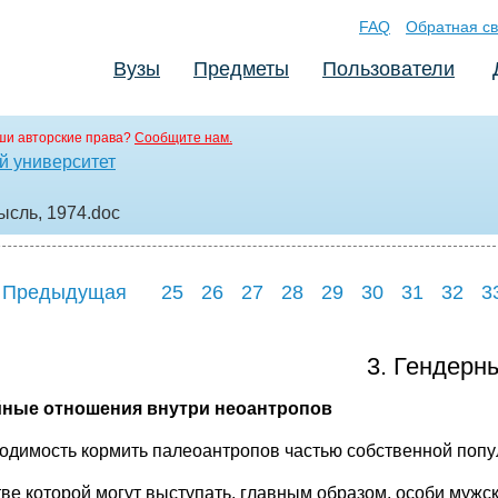
FAQ
Обратная св
Вузы
Предметы
Пользователи
ши авторские права?
Сообщите нам.
й университет
ысль, 1974
.doc
 Предыдущая
25
26
27
28
29
30
31
32
3
3. Гендерн
ные отношения внутри неоантропов
одимость кормить палеоантропов частью собственной попу
тве которой могут выступать, главным образом, особи мужск