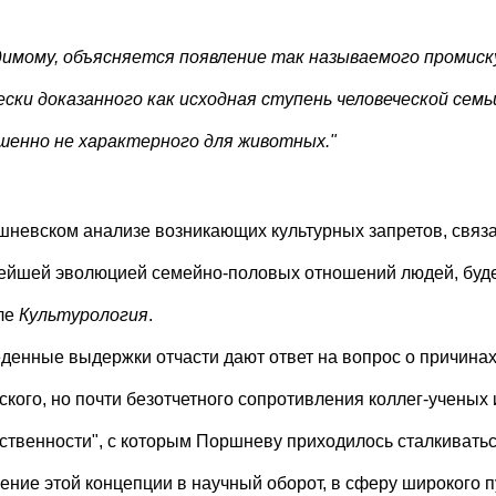
димому, объясняется появление так называемого промиск
ески доказанного как исходная ступень человеческой семь
шенно не характерного для животных."
шневском анализе возникающих культурных запретов, связ
ейшей эволюцией семейно-половых отношений людей, буде
ле
Культурология
.
денные выдержки отчасти дают ответ на вопрос о причина
тского, но почти безотчетного сопротивления коллег-ученых
ственности", с которым Поршневу приходилось сталкиватьс
ение этой концепции в научный оборот, в сферу широкого 