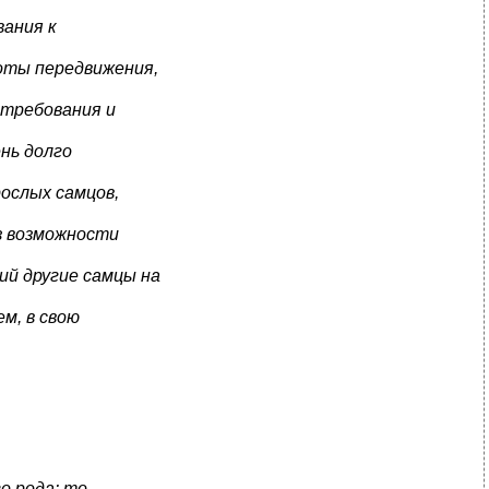
вания к
оты передвижения,
 требования и
ень долго
ослых самцов,
ез возможности
ий другие самцы на
м, в свою
о рода: то