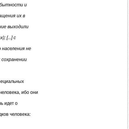
вобытности и
ащения их в
ние выходили
[...] с
о населения не
 сохранении
пециальных
еловека, ибо они
ь идет о
ков человека: