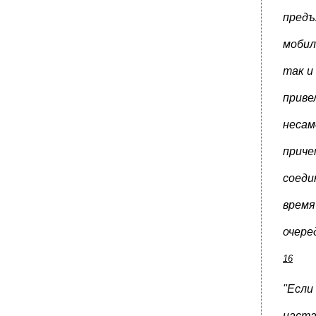
предъ
мобил
так и
приве
несам
приче
соеди
время
очере
16
"Если
наста