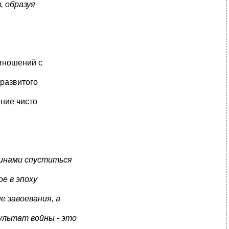
, образуя
отношений с
развитого
ние чисто
чинами спуститься
е в эпоху
е завоевания, а
ультат войны - это