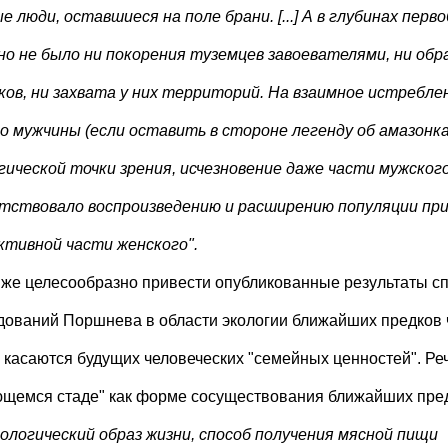
е люди, оставшиеся на поле брани. [...] А в глубинах пер
но не было ни покорения туземцев завоевателями, ни обр
ков, ни захвата у них территорий. На взаимное истребле
о мужчины (если оставить в стороне легенду об амазонках); 
гической точки зрения, исчезновение даже части мужског
тствовало воспроизведению и расширению популяции при
ктивной части женского".
 же целесообразно привести опубликованные результаты с
дований Поршнева в области экологии ближайших предков ч
 касаются будущих человеческих "семейных ценностей". Реч
ющемся стаде" как форме сосуществования ближайших пред
иологический образ жизни, способ получения мясной пищи