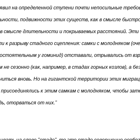
явил на определенной ступени почти непосильные требо
ьности, подвижности этих существ, как в смысле быстр
 в смысле длительности и покрываемых расстояний. Эти
ли к разрыву стадного сцепления: самки с молодняком (оч
остоятельным у гоминид) отставали, отрывались от взр
м не сезонно (как, например, в стадах горных козлов), а б
ниться вновь. Но на гигантской территории этих миграц
 присоединялись к этим самкам с молодняком, чтобы зате
дь, оторваться от них."
ивать на слове "стадо", то это стадо совершенно особог