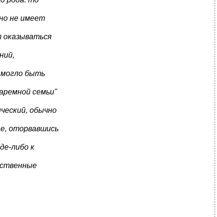
оно не имеет
т оказываться
ний,
е могло быть
гаремной семьи"
ческий, обычно
ае, оторвавшись
де-либо к
нственные