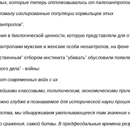
лых, которые теперь отпочковывались от палеоантропов
помалу изолированные популяции кормильцев этих
антропов".
чия в биологической ценности, которую представляли для 
антропами мужские и женские особи неоантропов, на фоне 
сственным" отбором инстинкта "убивать" обусловили появле
ого дела" - войны:
 от современных войн с их
ейшими классовыми, политическим, экономическими при
ожно глубже в познаваемое для исторической науки прошло
рства, мы обнаруживаем увеличивающееся там значение н
о сражения, самой битвы. В предфеодальные времена рез