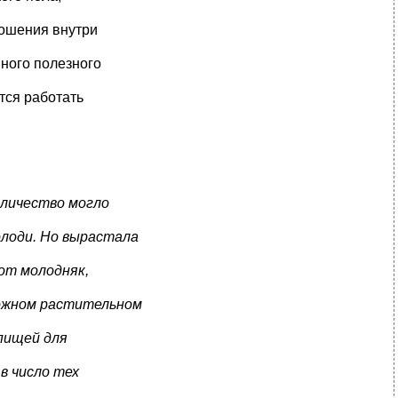
ношения внутри
ного полезного
тся работать
оличество могло
олоди. Но вырастала
тот молодняк,
ножном растительном
 пищей для
в число тех