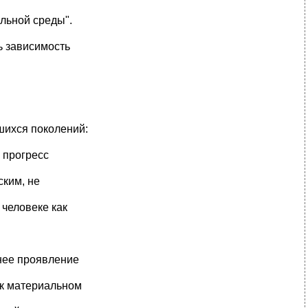
льной среды".
ь зависимость
шихся поколений:
 прогресс
ским, не
 человеке как
нее проявление
ак материальном