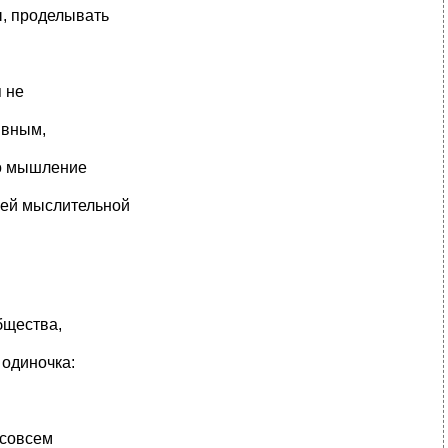
ы, проделывать
я не
ивным,
то мышление
оей мыслительной
бщества,
 одиночка:
 совсем