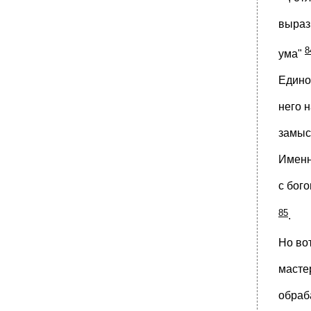
выраз
8
ума"
Единол
него 
замыс
Именн
с бог
85
.
Но во
масте
обраб