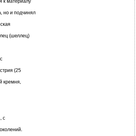
я к материалу
, но и подчинял
еская
лец (шеллец)
 с
стрия (25
й кремня,
, с
околений.