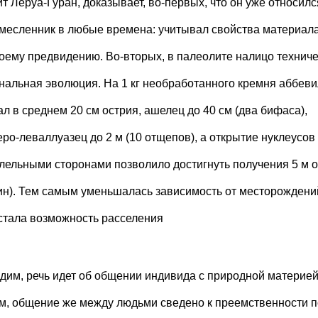
ит Леруа-Гуран, доказывает, во-первых, что он уже относилс
емесленник в любые времена: учитывал свойства материала
воему предвидению. Во-вторых, в палеолите налицо технич
нальная эволюция. На 1 кг необработанного кремня аббеви
ал в среднем 20 см острия, ашелец до 40 см (два бифаса),
еро-леваллуазец до 2 м (10 отщепов), а открытие нуклеусов
лельными сторонами позволило достигнуть получения 5 м о
ин). Тем самым уменьшалась зависимость от месторождени
стала возможность расселения
идим, речь идет об общении индивида с природной материей
м, общение же между людьми сведено к преемственности п