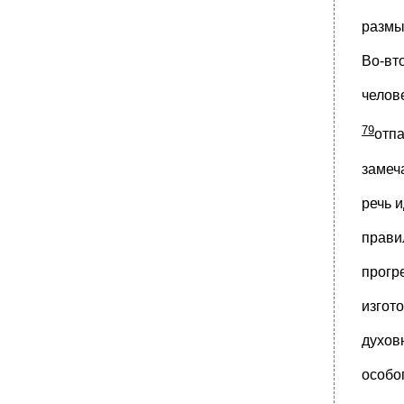
размы
Во-вт
челов
79
отпа
замеч
речь 
прави
прогр
изгот
духов
особо