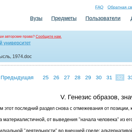
FAQ
Обратная св
Вузы
Предметы
Пользователи
ши авторские права?
Сообщите нам.
й университет
ысль, 1974
.doc
 Предыдущая
25
26
27
28
29
30
31
32
3
V. Генезис образов, зн
м этот последний раздел снова с отмежевания от позиции,
а материалистичной, от выведения "начала человека" из ег
идуальной "деятельности" во внешней среде; альтернативо