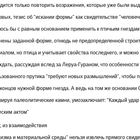
дится только повторить возражения, которые уже были вы
рвых, тезис об "искании формы" как свидетельстве "человеч
ось бы с равным основанием применить к птичьим гнездам:
нены заданной форме, отнюдь не предопределенной строи
иалом, но птица и учитывает свойства последнего, и можно
ждать, рассуждая вслед за Леруа-Гураном, что особенности
ьзованного прутика "требуют новых размышлений", чтобы п
 концов нужной форме гнезда. А ведь на том же основании 
зируя палеолитические камни, умозаключает: "Каждый удар
еским актом"
т, из взаимодействия
низма и материальной среды" нельзя извлечь прямого свиде