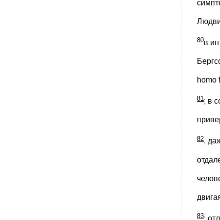
симпт
Людви
80
в и
Бергс
homo 
81
; в 
приве
82
, да
отдал
челов
двига
83
; от