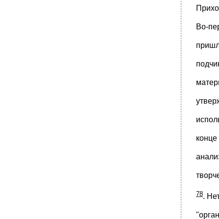
Прихо
Во-пе
пришл
подчи
матер
утвер
испол
конце
анали
творч
78
. Не
"орга