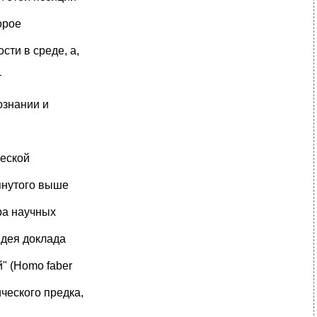
орое
сти в среде, а,
т
ознании и
ческой
янутого выше
ра научных
Идея доклада
" (Homo faber
ческого предка,