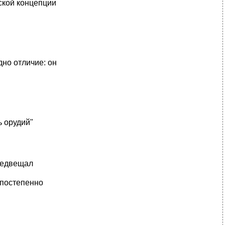
ской концепции
дно отличие: он
ь орудий"
редвещал
 постепенно