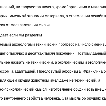
шлений, ни творчества ничего, кроме "организма и материа
орых, мысль об экономии материала, о стремлении ослабит
ека от мест залегания сырья
дает, если мы разделим
аемый археологами технический прогресс на число сменив
идет о тысячах и десятках тысяч поколений. Поэтому данный
льнее назвать не техническим, а экологическим и этологиче
ессом, а адаптацией. Пресловутый афоризм Б. Франклина о
овляющем орудия животном имел даже не технический, а
но-психологический смысл: изготовление орудий есть внеш
го внутреннего свойства человека. Эта мысль об орудиях к