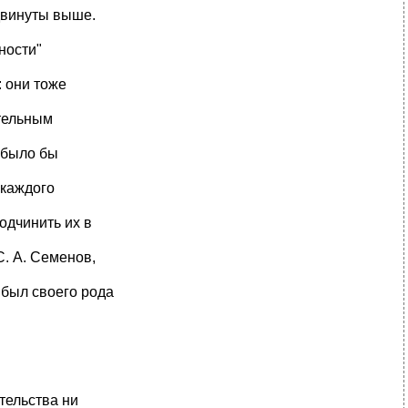
двинуты выше.
ности"
 они тоже
тельным
 было бы
 каждого
одчинить их в
С. А. Семенов,
 был своего рода
тельства ни