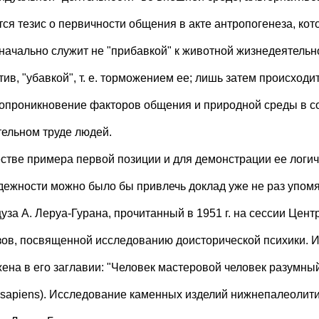
тся тезис о первичности общения в акте антропогенеза, кот
начально служит не "прибавкой" к животной жизнедеятельно
ив, "убавкой", т. е. торможением ее; лишь затем происходи
опроникновение факторов общения и природной среды в с
тельном труде людей.
естве примера первой позиции и для демонстрации ее логи
дежности можно было бы привлечь доклад уже не раз упом
уза А. Леруа-Гурана, прочитанный в 1951 г. на сессии Цент
зов, посвященной исследованию доисторической психики. 
ена в его заглавии: "Человек мастеровой человек разумный
sapiens). Исследование каменных изделий нижнепалеолити