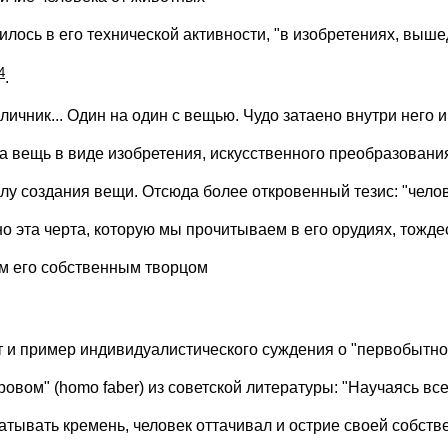
илось в его технической активности, "в изобретениях, выше
4
.
ичник... Один на один с вещью. Чудо затаено внутри него и
на вещь в виде изобретения, искусственного преобразования
лу создания вещи. Отсюда более откровенный тезис: "челов
о эта черта, которую мы прочитываем в его орудиях, тожде
ом его собственным творцом
т и пример индивидуалистического суждения о "первобытн
ровом" (homo faber) из советской литературы: "Научаясь вс
атывать кремень, человек оттачивал и острие своей собств