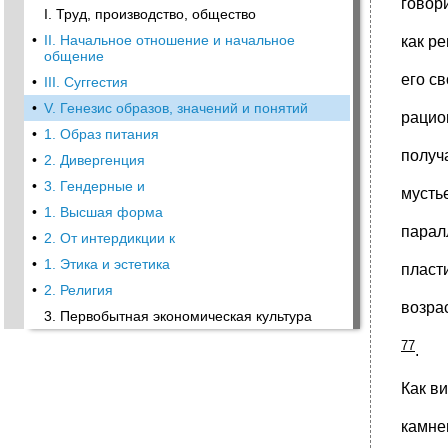
говор
I. Труд, производство, общество
•
II. Начальное отношение и начальное
как р
общение
его с
•
III. Суггестия
•
V. Генезис образов, значений и понятий
рацио
•
1. Образ питания
получ
•
2. Дивергенция
•
3. Гендерные и
мусть
•
1. Высшая форма
парал
•
2. От интердикции к
•
1. Этика и эстетика
пласт
•
2. Религия
возра
3. Первобытная экономическая культура
77
.
Как в
камне