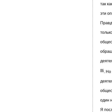
так к
эти о
Правд
тольк
общес
обращ
деяте
86
. Но
деяте
общес
один 
Я пос