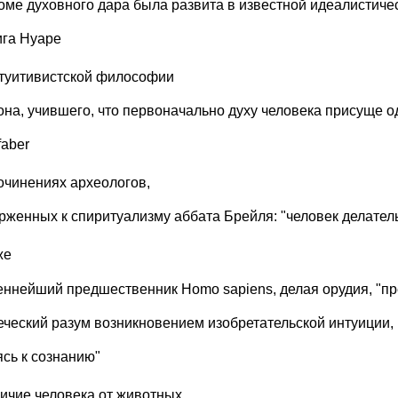
оме духовного дара была развита в известной идеалистиче
га Нуаре
нтуитивистской философии
она, учившего, что первоначально духу человека присуще о
faber
сочинениях археологов,
рженных к спиритуализму аббата Брейля: "человек делател
же
еннейший предшественник Homo sapiens, делая орудия, "п
еческий разум возникновением изобретательской интуиции,
ясь к сознанию"
личие человека от животных