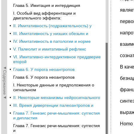
Глава 5. Имитация и интердикция
являе
I. Особый вид афферентации и
двигательного эффекта:
перво
•
II. Имитативность (подражательность) у
напрот
•
III. Имитативность у низших обезьян и
•
IV. Имитативность в патологии и норме
взаим
•
V. Палеолит и имитативный рефлекс
созна
•
VI. Имитативно-интердиктивное преддверие
второй
В кач
◄Содержание◄
•
Глава 6. У порога неоантропов
Глава 6. У порога неоантропов
безна
I. Некоторые данные и предположения о
франц
сигнальном
•
II. Некоторые механизмы нейросигнального
синте
•
III. Время дивергенции палеоантропов и
выраж
•
Глава 7. Генезис речи-мышления: суггестия
и дипластия
Homo 
Глава 7. Генезис речи-мышления: суггестия
и