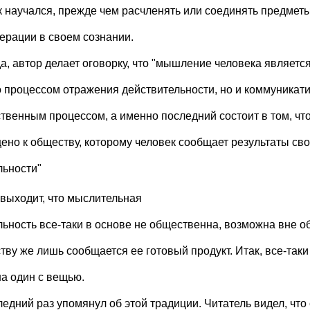
ак научался, прежде чем расчленять или соединять предмет
перации в своем сознании.
а, автор делает оговорку, что "мышление человека являетс
о процессом отражения действительности, но и коммуникат
твенным процессом, а именно последний состоит в том, ч
ено к обществу, которому человек сообщает результаты св
льности"
 выходит, что мыслительная
льность все-таки в основе не общественна, возможна вне о
тву же лишь сообщается ее готовый продукт. Итак, все-таки
на один с вещью.
ледний раз упомянул об этой традиции. Читатель видел, что