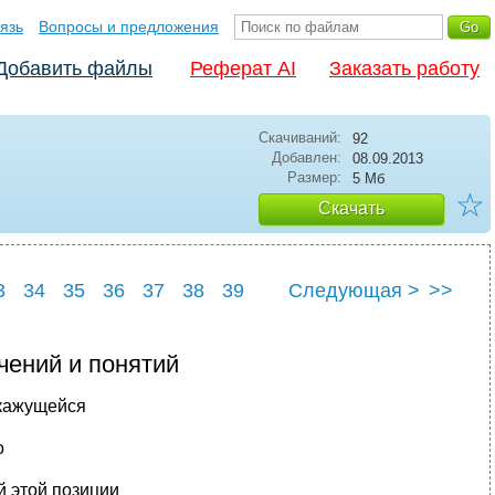
язь
Вопросы и предложения
Добавить файлы
Реферат AI
Заказать работу
Скачиваний:
92
Добавлен:
08.09.2013
Размер:
5 Мб
☆
Скачать
3
34
35
36
37
38
39
Следующая >
>>
ачений и понятий
 кажущейся
о
й этой позиции