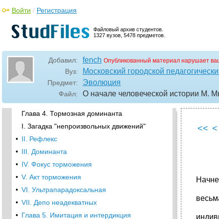
Войти
/
Регистрация
Глава 3. Феномен человеческой речи
I. О речевых знаках
Файловый архив студентов.
1327 вузов, 5478 предметов.
•
II. Теорема Декарта
•
Вопрос 24, и
fench
Добавил:
Опубликованный материал нарушает ва
III. Речь как центральное звено
Московский городской педагогически
Вуз:
•
IV. Речь и деятельность
Эволюция
Предмет:
•
V. Речь и реакция на нее
О начале человеческой истории М. М
Файл:
•
Глава 4. Тормозная доминанта
Глава 4. Тормозная доминанта
I. Загадка "непроизвольных движений"
<<
<
•
II. Рефлекс
•
III. Доминанта
•
IV. Фокус торможения
•
V. Акт торможения
Начне
•
VI. Ультрапарадоксальная
весьм
•
VII. Депо неадекватных
•
Глава 5. Имитация и интердикция
индив