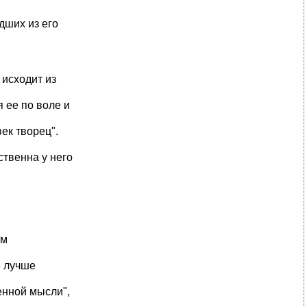
дших из его
 исходит из
 ее по воле и
ек творец".
ственна у него
ом
е лучше
енной мысли",