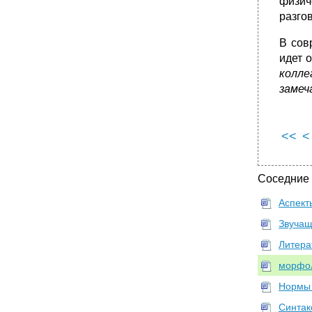
физич
разго
В сов
идет 
колле
замеч
<<
<
Соседние
Аспект
Звучащ
Литера
морфол
Нормы 
Синтак