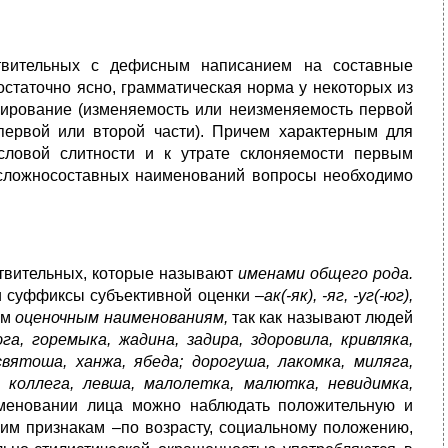
твительных с дефисным написанием на составные
статочно ясно, грамматическая норма у некоторых из
ьирование (изменяемость или неизменяемость первой
 первой или второй части). Причем характерным для
словой слитности и к утрате склоняемости первым
 сложносоставных наименований вопросы необходимо
твительных, которые называют
именами общего рода.
и суффиксы субъективной оценки
–ак(-як), -яг, -уг(-юг),
ым
оценочным наименованиям,
так как называют людей
юга, горемыка, жадина, задира, здоровила, кривляка,
святоша, ханжа, ябеда; дорогуша, лакомка, миляга,
 коллега, левша, малолетка, малютка, невидимка,
именовании лица можно наблюдать положительную и
угим признакам –по возрасту, социальному положению,