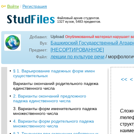
Войти
/
Регистрация
Файловый архив студентов.
1327 вузов, 5483 предметов.
Upload
Добавил:
Опубликованный материал нарушает в
Башкирский Государственный Аграр
Вуз:
[НЕСОРТИРОВАННОЕ]
Предмет:
лекции по культуре речи
/ морфологи
Файл:
•
§ 1. Варьирование падежных форм имен
существительных
<<
<
Варианты окончаний родительного падежа
единственного числа
•
2. Варианты окончаний предложного
падежа единственного числа
3. Варианты форм именительного падежа
Сложн
множественного числа
телеф
•
4. Варианты форм родительного падежа
струк
множественного числа
наиме
•
§ 2. Трудности при склонении собственных