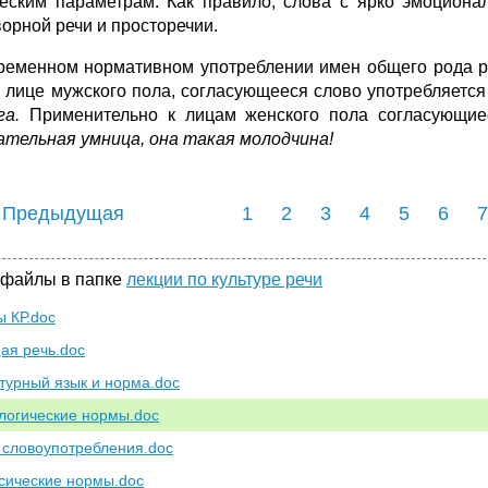
еским параметрам. Как правило, слова с ярко эмоциона
ворной речи и просторечии.
ременном нормативном употреблении имен общего рода ре
о лице мужского пола, согласующееся слово употребляетс
га.
Применительно к лицам женского пола согласующие
ательная умница, она такая молодчина!
 Предыдущая
1
2
3
4
5
6
7
 файлы в папке
лекции по культуре речи
ы КР.doc
ая речь.doc
турный язык и норма.doc
огические нормы.doc
словоупотребления.doc
сические нормы.doc