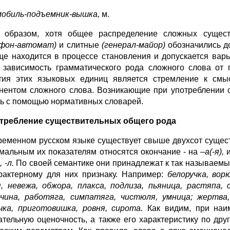
обиль-подъемник-вышка,
м.
 образом, хотя общее распределение сложных сущес
фон-автомат)
и слитные
(генерал-майор)
обозначились до
ще находится в процессе становления и допускается вар
, зависимость грамматического рода сложного слова от
тия этих языковых единиц является стремление к смы
нентом сложного слова. Возникающие при употреблении
ь с помощью нормативных словарей.
требление существительных общего рода
ременном русском языке существует свыше двухсот сущес
мальным их показателям относятся окончание - на
–а(-я),
, -л.
По своей семантике они принадлежат к так называем
рактерному для них признаку.
Например:
белоручка, вор
, невежа, обжора, плакса, подлиза, пьяница, растяпа, 
чина, работяга, симпатяга, чистюля, умница; жертва,
чка, приготовишка, ровня, сирота.
Как видим, при на
ательную оценочность, а также его характеристику по др