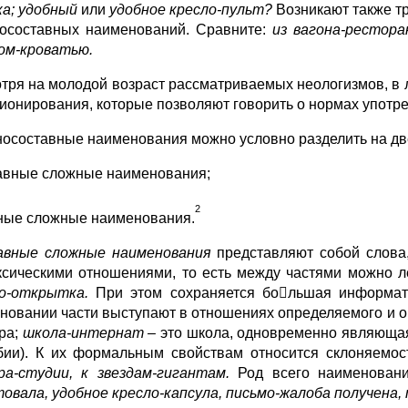
а; удобный
или
удобное кресло-пульт?
Возникают также т
осоставных наименований. Сравните:
из вагона-рестор
ом-кроватью.
тря на молодой возраст рассматриваемых неологизмов, в 
ионирования, которые позволяют говорить о нормах употр
осоставные наименования можно условно разделить на дв
тавные сложные наименования;
2
тные сложные наименования.
авные сложные наименования
представляют собой слова
ксическими отношениями, то есть между частями можно л
мо-открытка.
При этом сохраняется большая информати
новании части выступают в отношениях определяемого и 
ра;
школа-интернат –
это школа, одновременно являюща
ии). К их формальным свойствам относится склоняемос
а-студии, к звездам-гигантам.
Род всего наименован
овала, удобное кресло-капсула, письмо-жалоба получена