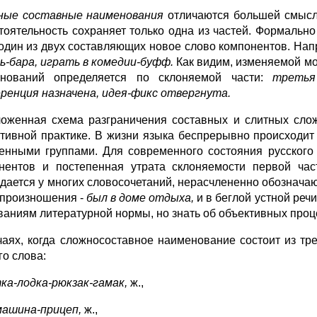
ные составные наименования
отличаются большей смысло
тоятельность сохраняет только одна из частей. Формально
один из двух составляющих новое слово компонентов. На
ль-бара, играть в комедии-буфф.
Как видим, изменяемой мо
нований определяется по склоняемой части:
третья
ренция назначена, идея-фикс отвергнута.
оженная схема разграничения составных и слитных сло
тивной практике. В жизни языка беспрерывно происходи
енными группами. Для современного состояния русского 
нентов и постепенная утрата склоняемости первой час
дается у многих словосочетаний, нерасчлененно обозначаю
 произношения -
был в доме отдыха,
и в беглой устной речи
ваниям литературной нормы, но знать об объективных проц
чаях, когда сложносоставное наименование состоит из тр
го слова:
ка-лодка-рюкзак-гамак,
ж.,
машина-прицеп,
ж.,