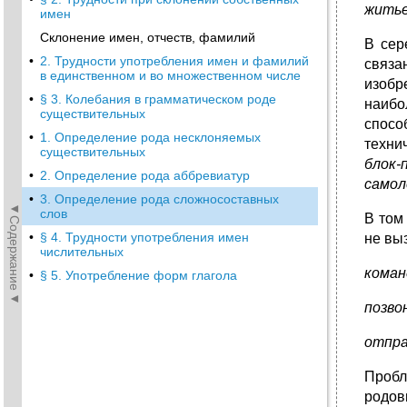
житье
имен
Склонение имен, отчеств, фамилий
В сер
•
2. Трудности употребления имен и фамилий
связа
в единственном и во множественном числе
изобр
•
§ 3. Колебания в грамматическом роде
наибо
существительных
спосо
•
1. Определение рода несклоняемых
техни
существительных
блок-
•
2. Определение рода аббревиатур
самол
•
3. Определение рода сложносоставных
◄Содержание◄
слов
В том
•
§ 4. Трудности употребления имен
не вы
числительных
коман
•
§ 5. Употребление форм глагола
позво
отпра
Пробл
родов