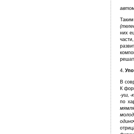
автом
Таким
(теле
них е
части
разви
компо
решат
4.
Упо
В сов
К фор
-уш, -к
по ха
мямля
молод
одино
отриц