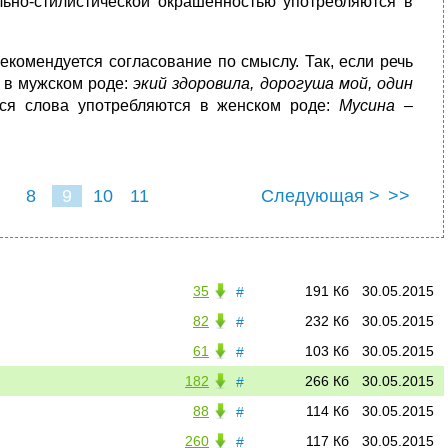
льно-стилистической окрашенностью употребляются в
комендуется согласование по смыслу. Так, если речь
я в мужском роде:
экий здоровила, дорогуша мой, один
ся слова употребляются в женском роде:
Мусина –
8
9
10
11
Следующая >
>>
35
191 Кб
30.05.2015
#
82
232 Кб
30.05.2015
#
61
103 Кб
30.05.2015
#
182
266 Кб
30.05.2015
#
88
114 Кб
30.05.2015
#
260
117 Кб
30.05.2015
#