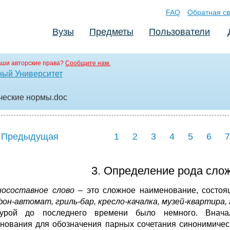
FAQ
Обратная св
Вузы
Предметы
Пользователи
аши авторские права?
Сообщите нам.
ный Университет
ческие нормы
.doc
 Предыдущая
1
2
3
4
5
6
7
3. Определение рода сло
осоставное слово
– это сложное наименование, состоя
он-автомат, гриль-бар, кресло-качалка, музей-квартира
турой до последнего времени было немного. Внача
нования для обозначения парных сочетания синонимическ