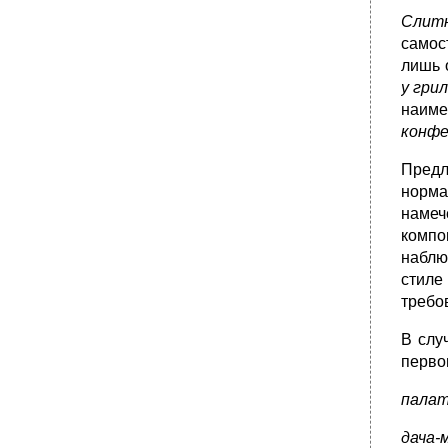
Слит
самос
лишь 
у гри
наиме
конфе
Предл
норма
намеч
компо
наблю
стиле
требо
В слу
перво
палат
дача-