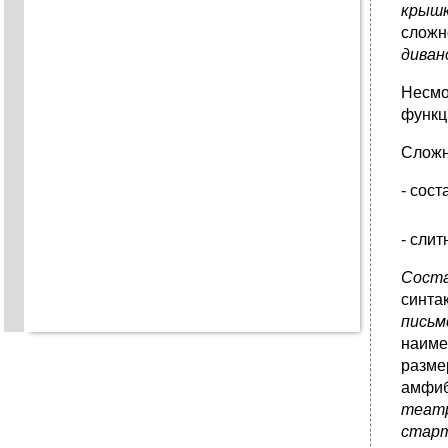
крышк
сложн
диван
Несмо
функц
Сложн
- сос
- сли
Сост
синта
пись
наиме
разме
амфиб
театр
старт