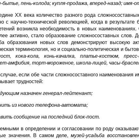
-бытье, пень-колода; купля-продажа, вперед-назад; имя-от
едине ХХ века количество разного рода сложносоставных
но с научно-технической революцией, когда в результате
етений возникла необходимость в новых наименованиях.
лее активно, стало образование сложносоставных слов. 
ба образования новых слов демонстрируют высокую акти
ческая терминология, но и социально-политическая и быто
пост, кока-кола, конь-качалка, платье-костюм, пресс
ет-амфибия, торт-мороженое, школа-лицей, часы-браслет,
 случае, если обе части сложносоставного наименования 
зывает трудностей:
дующим назначен генерал-лейтенант;
нить из нового телефона-автомата;
вить сообщение на последний блок-пост.
емными в определении и согласовании по роду оказывают
ые значения. В самом деле,
музей-усадьба
восстановл