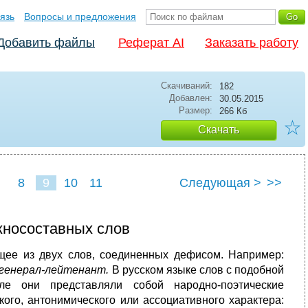
язь
Вопросы и предложения
Добавить файлы
Реферат AI
Заказать работу
Скачиваний:
182
Добавлен:
30.05.2015
Размер:
266 Кб
☆
Скачать
8
9
10
11
Следующая >
>>
жносоставных слов
щее из двух слов, соединенных дефисом. Например:
, генерал-лейтенант.
В русском языке слов с подобной
ле они представляли собой народно-поэтические
ого, антонимического или ассоциативного характера: