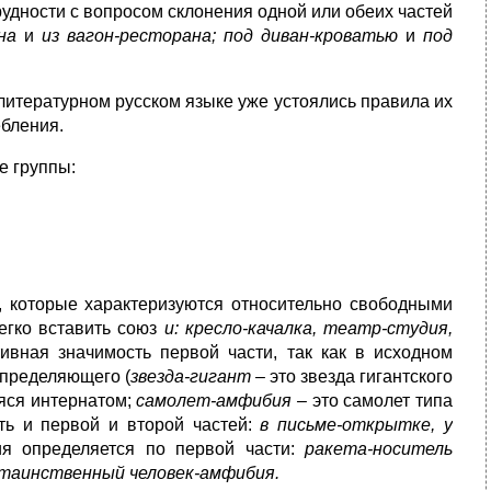
рудности с вопросом склонения одной или обеих частей
ана
и
из вагон-ресторана; под диван-кроватью
и
под
литературном русском языке уже устоялись правила их
ебления.
е группы:
, которые характеризуются относительно свободными
егко вставить союз
и: кресло-качалка, театр-студия,
вная значимость первой части, так как в исходном
определяющего (
звезда-гигант
– это звезда гигантского
яся интернатом;
самолет-амфибия –
это самолет типа
ть и первой и второй частей:
в письме-открытке, у
ия определяется по первой части:
ракета-носитель
, таинственный человек-амфибия.