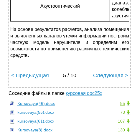
диапазон
Акустооптический
колебл
акустиче
На основе результатов расчетов, анализа помещения
и выявленных каналов утечки информации построим
частную модель нарушителя и определим его
возможности по применению различных технических
средств.
< Предыдущая
5 / 10
Следующая >
Соседние файлы в папке
курсовая doc25x
Kursovaya(46).docx
85
kursovaya(55).docx
73
kursovaya(61).docx
107
Kursovaya(8).docx
130