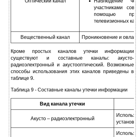
Оптический канал
Наблюдение че
участниками сов
помощью пред
телевизионных ка
Вещественный канал
Проникновение и овлад
Кроме простых каналов утечки информации
существуют и составные каналы: акусто-
радиоэлектронный и акустооптический. Возможные
способы использования этих каналов приведены в
таблице 9.
Таблица 9 - Составные каналы утечки информации
Вид канала утечки
Использ
Акусто – радиоэлектронный
установл
Исполь