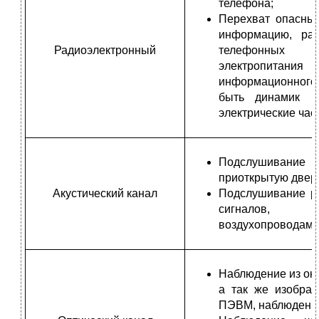
телефона;
Перехват опасных
информацию, ра
Радиоэлектронный
телефонных л
электропитания 
информационного 
быть динамик п
электрические час
Подслушивание 
приоткрытую двер
Акустический канал
Подслушивание ре
сигналов, р
воздухопроводам.
Наблюдение из окн
а так же изображ
ПЭВМ, наблюдение