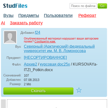
Вузы
Предметы
Пользователи
Реферат
AI
Заказать работу
f24
Добавил:
Опубликованный материал нарушает ваши авторские
права?
Сообщите нам.
Северный (Арктический) федеральный
Вуз:
университет им. М. В. Ломоносова
[НЕСОРТИРОВАННОЕ]
Предмет:
Архив2
/
курсовая doc25x
/ KURSOVAYa-
Файл:
ITZI_Potkin
.docx
Скачиваний:
107
Добавлен:
07.08.2013
Размер:
2 Мб
☆
Скачать