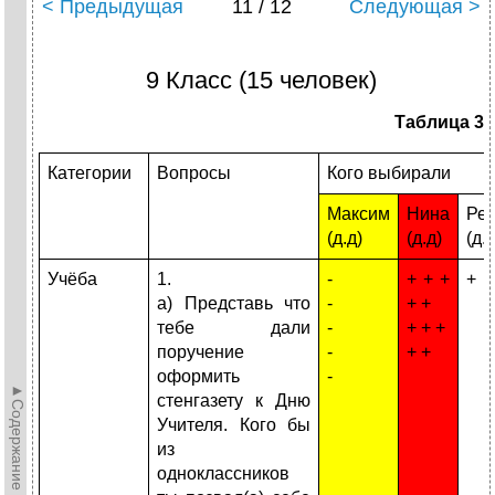
< Предыдущая
11 / 12
Следующая >
9 Класс (15 человек)
Таблица 3
Категории
Вопросы
Кого выбирали
Максим
Нина
Ре
(д.д)
(д.д)
(д.д
Учёба
1.
-
+ + +
+
а) Представь что
-
+ +
тебе дали
-
+ + +
поручение
-
+ +
оформить
-
►Содержание►
стенгазету к Дню
Учителя. Кого бы
из
одноклассников