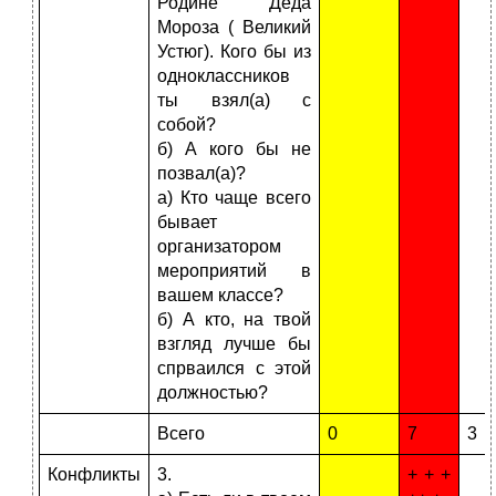
Родине Деда
Мороза ( Великий
Устюг). Кого бы из
одноклассников
ты взял(а) с
собой?
б) А кого бы не
позвал(а)?
а) Кто чаще всего
бывает
организатором
мероприятий в
вашем классе?
б) А кто, на твой
взгляд лучше бы
спрваился с этой
должностью?
Всего
0
7
3
Конфликты
3.
+ + +