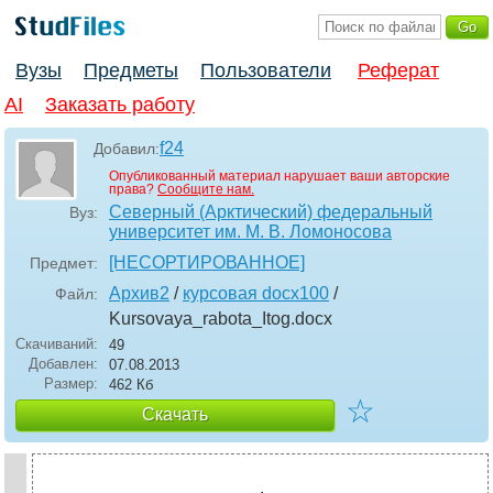
Вузы
Предметы
Пользователи
Реферат
AI
Заказать работу
f24
Добавил:
Опубликованный материал нарушает ваши авторские
права?
Сообщите нам.
Северный (Арктический) федеральный
Вуз:
университет им. М. В. Ломоносова
[НЕСОРТИРОВАННОЕ]
Предмет:
Архив2
/
курсовая docx100
/
Файл:
Kursovaya_rabota_Itog
.docx
Скачиваний:
49
Добавлен:
07.08.2013
Размер:
462 Кб
☆
Скачать