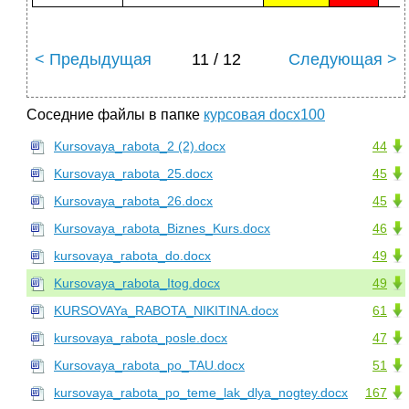
< Предыдущая
11 / 12
Следующая >
Соседние файлы в папке
курсовая docx100
Kursovaya_rabota_2 (2).docx
44
Kursovaya_rabota_25.docx
45
Kursovaya_rabota_26.docx
45
Kursovaya_rabota_Biznes_Kurs.docx
46
kursovaya_rabota_do.docx
49
Kursovaya_rabota_Itog.docx
49
KURSOVAYa_RABOTA_NIKITINA.docx
61
kursovaya_rabota_posle.docx
47
Kursovaya_rabota_po_TAU.docx
51
kursovaya_rabota_po_teme_lak_dlya_nogtey.docx
167