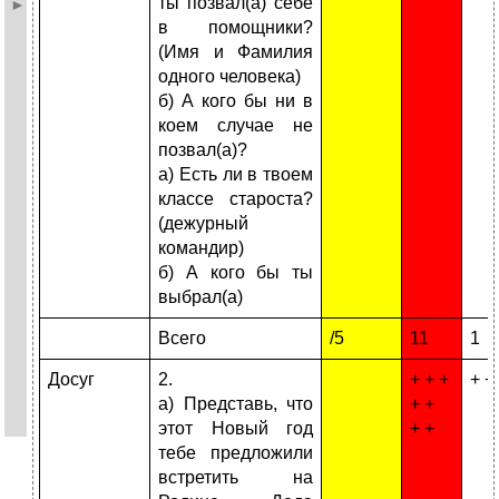
ты позвал(а) себе
в помощники?
(Имя и Фамилия
одного человека)
б) А кого бы ни в
коем случае не
позвал(а)?
а) Есть ли в твоем
классе староста?
(дежурный
командир)
б) А кого бы ты
выбрал(а)
Всего
/5
11
1
Досуг
2.
+ + +
+ +
а) Представь, что
+ +
этот Новый год
+ +
тебе предложили
встретить на