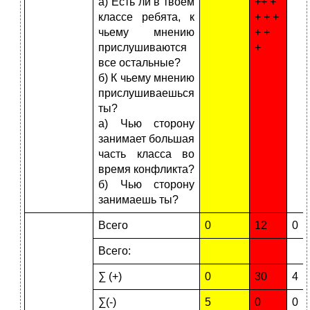
а) Есть ли в твоем
++ +
классе ребята, к
+ + +
чьему мнению
+ +
прислушиваются
+
все остальные?
б) К чьему мнению
прислушиваешься
ты?
а) Чью сторону
занимает большая
часть класса во
время конфликта?
б) Чью сторону
занимаешь ты?
Всего
0
12
0
Всего:
∑ (+)
0
30
4
∑(-)
5
0
0