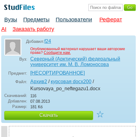
Вузы
Предметы
Пользователи
Реферат
AI
Заказать работу
f24
Добавил:
Опубликованный материал нарушает ваши авторские
права?
Сообщите нам.
Северный (Арктический) федеральный
Вуз:
университет им. М. В. Ломоносова
[НЕСОРТИРОВАННОЕ]
Предмет:
Архив2
/
курсовая docx200
/
Файл:
Kursovaya_po_neftegazu1
.docx
Скачиваний:
116
Добавлен:
07.08.2013
Размер:
181 Кб
☆
Скачать