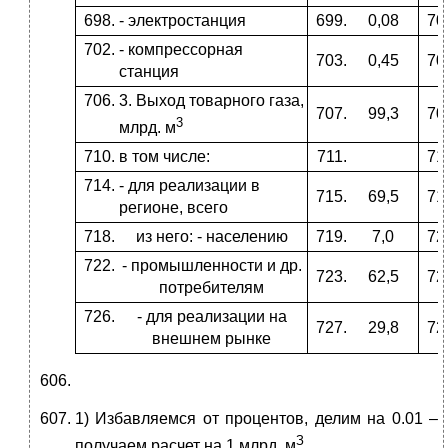
- электростанция
0,08
- компрессорная
0,45
станция
3. Выход товарного газа,
99,3
3
млрд. м
в том числе:
- для реализации в
69,5
регионе, всего
из него: - населению
7,0
- промышленности и др.
62,5
потребителям
- для реализации на
29,8
внешнем рынке
1) Избавляемся от процентов, делим на 0.01 –
З
получаем расчет на 1 млрд. м