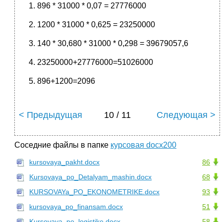
896 * 31000 * 0,07 = 27776000
1200 * 31000 * 0,625 = 23250000
140 * 30,680 * 31000 * 0,298 = 39679057,6
23250000+27776000=51026000
896+1200=2096
< Предыдущая
10 / 11
Следующая >
Соседние файлы в папке
курсовая docx200
kursovaya_pakht.docx
86
Kursovaya_po_Detalyam_mashin.docx
68
KURSOVAYa_PO_EKONOMETRIKE.docx
93
kursovaya_po_finansam.docx
51
Kursovaya_po_logistike.docx
58