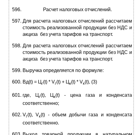
Расчет налоговых отчислений.
Для расчета налоговых отчислений рассчитаем
стоимость реализованной продукции без НДС и
акциза без учета тарифов на транспорт.
Для расчета налоговых отчислений рассчитаем
стоимость реализованной продукции без НДС и
акциза без учета тарифов на транспорт.
Выручка определяется по формуле:
Вд(t) = Ц
(t) * V
(t) + Ц
(t) * V
(t), (3)
г
г
к
к
где, Ц
(t), Ц
(t) - цена газа и конденсата
г
к
соответственно;
V
(t), V
(t) - объем добычи газа и конденсата
г
к
соответственно.
Выход товарной продукции в натуральном