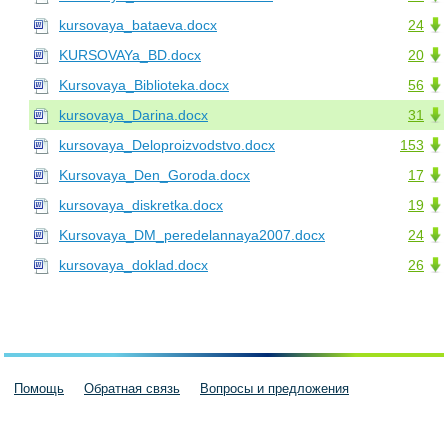
kursovaya_bataeva.docx
24
KURSOVAYa_BD.docx
20
Kursovaya_Biblioteka.docx
56
kursovaya_Darina.docx
31
kursovaya_Deloproizvodstvo.docx
153
Kursovaya_Den_Goroda.docx
17
kursovaya_diskretka.docx
19
Kursovaya_DM_peredelannaya2007.docx
24
kursovaya_doklad.docx
26
Помощь
Обратная связь
Вопросы и предложения
Пользовательское соглашение
Политика конфиденциальности