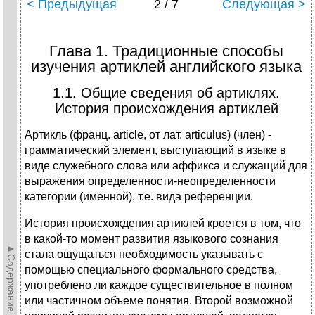
< Предыдущая
2 / 7
Следующая >
Глава 1. Традиционные способы
изучения артиклей английского языка
1.1. Общие сведения об артиклях.
История происхождения артиклей
Артикль (франц. article, от лат. articulus) (член) -
грамматический элемент, выступающий в языке в
виде служебного слова или аффикса и служащий для
выражения определенности-неопределенности
категории (именной), т.е. вида референции.
История происхождения артиклей кроется в том, что
в какой-то момент развития языкового сознания
►Содержание►
стала ощущаться необходимость указывать с
помощью специального формального средства,
употреблено ли каждое существительное в полном
или частичном объеме понятия. Второй возможной