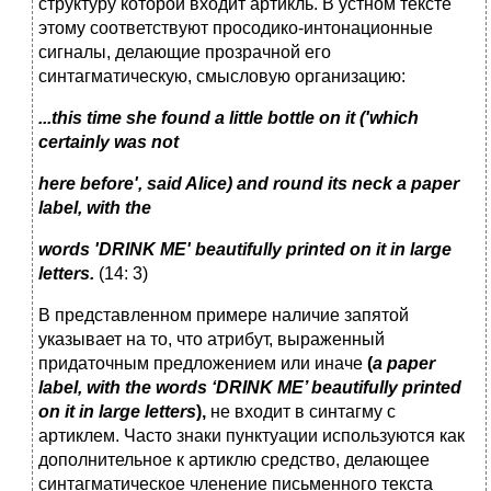
структуру которой входит артикль. В устном тексте
этому соответствуют просодико-интонационные
сигналы, делающие прозрачной его
синтагматическую, смысловую организацию:
...this time she found a little bottle on it ('which
certainly was not
here before', said Alice) and round its neck a paper
label, with the
words 'DRINK ME' beautifully printed on it in large
letters.
(14: 3)
В представленном примере наличие запятой
указывает на то, что атрибут, выраженный
придаточным предложением или иначе
(
a
paper
label
,
with
the
words
‘
DRINK
ME
’
beautifully
printed
on
it
in
large
letters
),
не входит в синтагму с
артиклем. Часто знаки пунктуации используются как
дополнительное к артиклю средство, делающее
синтагматическое членение письменного текста