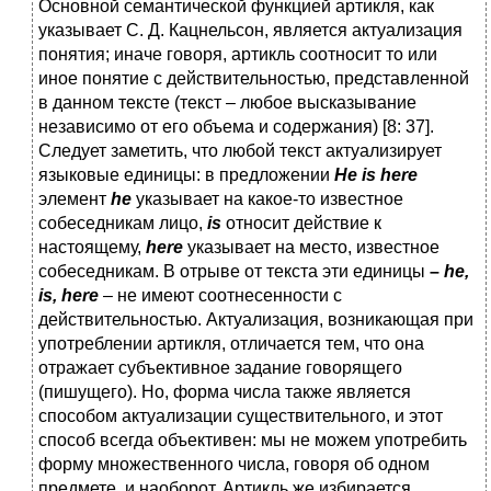
Основной семантической функцией артикля, как
указывает С. Д. Кацнельсон, является актуализация
понятия; иначе говоря, артикль соотносит то или
иное понятие с действительностью, представленной
в данном тексте (текст – любое высказывание
независимо от его объема и содержания) [8: 37].
Следует заметить, что любой текст актуализирует
языковые единицы: в предложении
Не is here
элемент
he
указывает на какое-то известное
собеседникам лицо,
is
относит действие к
настоящему,
here
указывает на место, известное
собеседникам. В отрыве от текста эти единицы
–
he,
is, here
– не имеют соотнесенности с
действительностью. Актуализация, возникающая при
употреблении артикля, отличается тем, что она
отражает субъективное задание говорящего
(пишущего). Но, форма числа также является
способом актуализации существительного, и этот
способ всегда объективен: мы не можем употребить
форму множественного числа, говоря об одном
предмете, и наоборот. Артикль же избирается