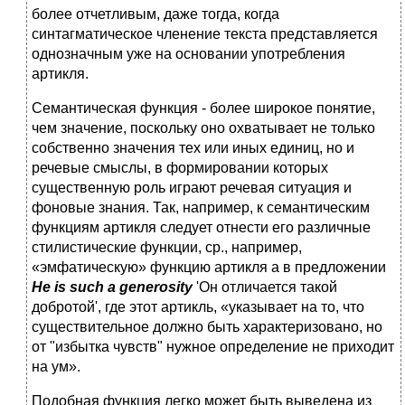
более отчетливым, даже тогда, когда
синтагматическое членение текста представляется
однозначным уже на основании употребления
артикля.
Семантическая функция - более широкое понятие,
чем значение, поскольку оно охватывает не только
собственно значения тех или иных единиц, но и
речевые смыслы, в формировании которых
существенную роль играют речевая ситуация и
фоновые знания. Так, например, к семантическим
функциям артикля следует отнести его различные
стилистические функции, ср., например,
«эмфатическую» функцию артикля a в предложении
He
is
such
a
generosity
'Он отличается такой
добротой', где этот артикль, «указывает на то, что
существительное должно быть характеризовано, но
от "избытка чувств" нужное определение не приходит
на ум».
Подобная функция легко может быть выведена из