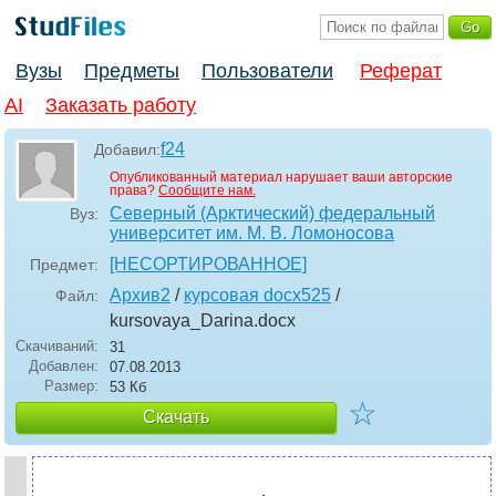
Вузы
Предметы
Пользователи
Реферат
AI
Заказать работу
f24
Добавил:
Опубликованный материал нарушает ваши авторские
права?
Сообщите нам.
Северный (Арктический) федеральный
Вуз:
университет им. М. В. Ломоносова
[НЕСОРТИРОВАННОЕ]
Предмет:
Архив2
/
курсовая docx525
/
Файл:
kursovaya_Darina
.docx
Скачиваний:
31
Добавлен:
07.08.2013
Размер:
53 Кб
☆
Скачать