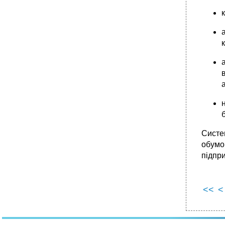
Систе
обумо
підпри
<<
<