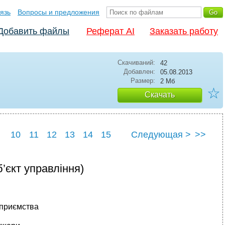
язь
Вопросы и предложения
Добавить файлы
Реферат AI
Заказать работу
Скачиваний:
42
Добавлен:
05.08.2013
Размер:
2 Мб
☆
Скачать
10
11
12
13
14
15
Следующая >
>>
22
23
24
25
’єкт управління)
дприємства