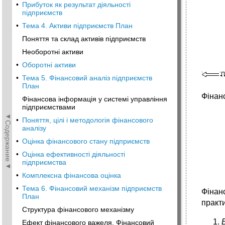
•
Прибуток як результат діяльності
підприємств
•
Тема 4. Активи підприємств План
Поняття та склад активів підприємств
Необоротні активи
•
Оборотні активи
•
Тема 5. Фінансовий аналіз підприємств
План
Фінан
Фінансова інформація у системі управління
підприємствами
◄Содержание◄
•
Поняття, цілі і методологія фінансового
аналізу
•
Оцінка фінансового стану підприємств
•
Оцінка ефективності діяльності
підприємства
•
Комплексна фінансова оцінка
•
Тема 6. Фінансовий механізм підприємств
Фінан
План
практ
Структура фінансового механізму
Ефект фінансового важеля. Фінансовий