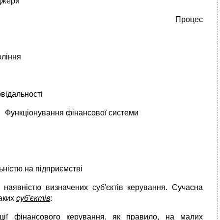
джери
Процес
я
вління
овідальності
Функціонування фінансової системи
ьністю на підприємстві
наявністю визначених суб'єктів керування. Сучасна
аких
суб'єктів
:
ції фінансового керування, як правило, на малих