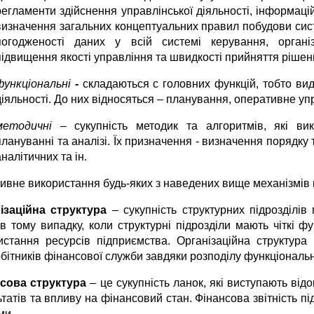
регламенти здійснення управлінської діяльності, інформаційн
визначення загальних концептуальних правил побудови сис
погодженості даних у всій системі керування, організ
підвищення якості управління та швидкості прийняття рішен
функціональні
-
складаються с головних функцій, тобто виді
діяльності. До них відносяться – планування, оперативне упр
методичні
– сукупність методик та алгоритмів, які вик
плануванні та аналізі. Їх призначення - визначення порядку
аналітичних та ін.
ивне використання будь-яких з наведених вище механізмів п
ізаційна структура
– сукупність структурних підрозділі
в тому випадку, коли структурні підрозділи мають чіткі фу
истання ресурсів підприємства. Організаційна структура
бітників фінансової служби завдяки розподілу функціональн
сова структура
– це сукупність ланок, які виступають в
татів та впливу на фінансовий стан. Фінансова звітність п
ми.