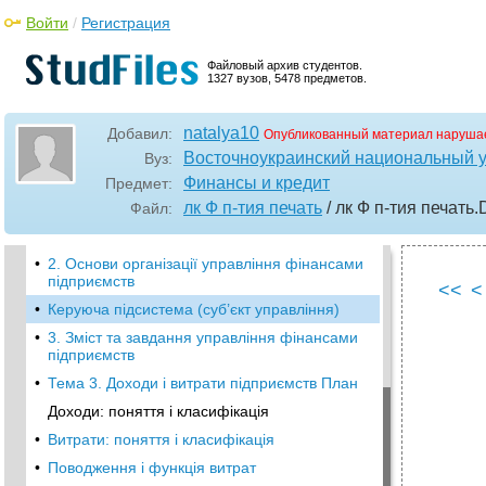
Войти
/
Регистрация
•
Тема 1. Основи фінансів підприємств План
Поняття і сутність фінансів підприємства
Файловый архив студентов.
1327 вузов, 5478 предметов.
Функції фінансів підприємств
•
3. Склад фінансів підприємств
natalya10
Добавил:
Опубликованный материал нарушае
4. Фонди підприємств
Восточноукраинский национальный у
Вуз:
•
Тема 2. Організація фінансів підприємств
Финансы и кредит
Предмет:
План
лк Ф п-тия печать
/ лк Ф п-тия печать
.
Файл:
1. Фінансова діяльність та зміст фінансової
роботи
•
2. Основи організації управління фінансами
підприємств
<<
<
•
Керуюча підсистема (суб’єкт управління)
•
3. Зміст та завдання управління фінансами
підприємств
•
Тема 3. Доходи і витрати підприємств План
Доходи: поняття і класифікація
•
Витрати: поняття і класифікація
•
Поводження і функція витрат