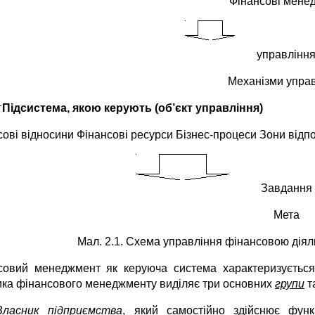
Фінансові мене
управлінн
Механізми упра
Підсистема, якою керують (об’єкт
управління)
сові відносини Фінансові ресурси Бізнес-процеси Зони відп
Завдання
Мета
Мал. 2.1. Схема управління фінансовою діял
совий менеджмент як керуюча система характеризується 
ика фінансового менеджменту виділяє три основних
групи
т
Власник підприємства
, який самостійно здійснює функ