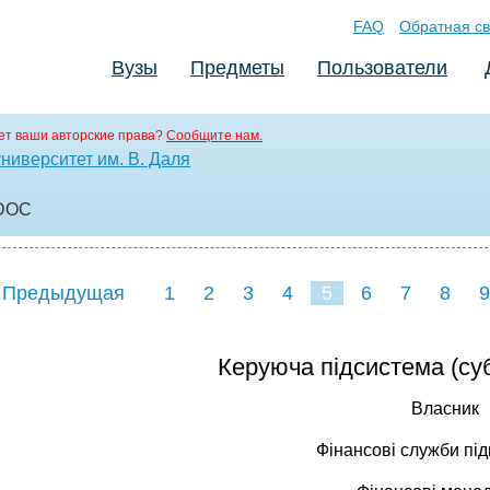
FAQ
Обратная св
Вузы
Предметы
Пользователи
т ваши авторские права?
Сообщите нам.
ниверситет им. В. Даля
DOC
 Предыдущая
1
2
3
4
5
6
7
8
9
16
17
18
19
20
21
Керуюча підсистема (суб
Власник
Фінансові служби пі