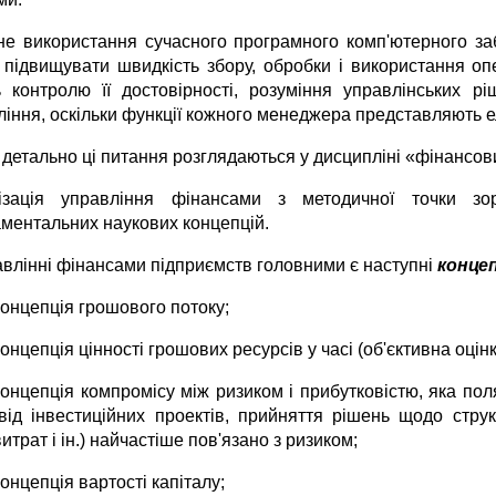
не використання сучасного програмного комп'ютерного за
и підвищувати швидкість збору, обробки і використання оп
ь контролю її достовірності, розуміння управлінських р
ління, оскільки функції кожного менеджера представляють е
 детально ці питання розглядаються у дисципліні «фінансо
ізація управління фінансами з методичної точки зо
ментальних наукових концепцій.
авлінні фінансами підприємств головними є наступні
концеп
концепція грошового потоку;
концепція цінності грошових ресурсів у часі (об'єктивна оцін
концепція компромісу між ризиком і прибутковістю, яка пол
(від інвестиційних проектів, прийняття рішень щодо структ
витрат і ін.) найчастіше пов'язано з ризиком;
концепція вартості капіталу;