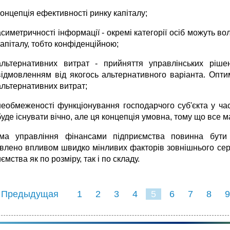
концепція ефективності ринку капіталу;
асиметричності інформації - окремі категорії осіб можуть в
капіталу, тобто конфіденційною;
альтернативних витрат - прийняття управлінських ріше
відмовленням від якогось альтернативного варіанта. Опти
альтернативних витрат;
необмеженості функціонування господарчого суб'єкта у час
буде існувати вічно, але ця концепція умовна, тому що все ма
ма управління фінансами підприємства повинна бути
влено впливом швидко мінливих факторів зовнішнього сер
ємства як по розміру, так і по складу.
 Предыдущая
1
2
3
4
5
6
7
8
9
16
17
18
19
20
21