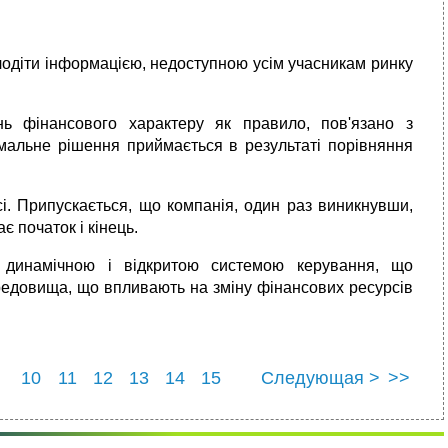
олодіти інформацією, недоступною усім учасникам ринку
нь фінансового характеру як правило, пов'язано з
мальне рішення приймається в результаті порівняння
і. Припускається, що компанія, один раз виникнувши,
є початок і кінець.
 динамічною і відкритою системою керування, що
едовища, що впливають на зміну фінансових ресурсів
10
11
12
13
14
15
Следующая >
>>
22
23
24
25