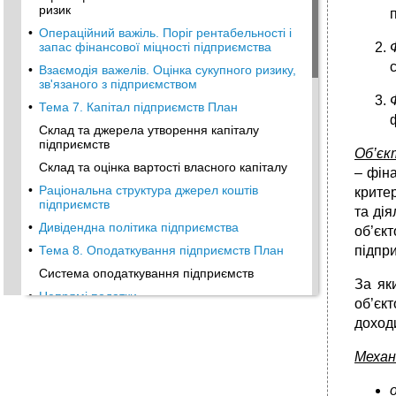
ризик
•
Операційний важіль. Поріг рентабельності і
запас фінансової міцності підприємства
•
Взаємодія важелів. Оцінка сукупного ризику,
зв'язаного з підприємством
•
Тема 7. Капітал підприємств План
Склад та джерела утворення капіталу
підприємств
Об’єк
Склад та оцінка вартості власного капіталу
– фіна
•
Раціональна структура джерел коштів
критер
підприємств
та дія
•
Дивідендна політика підприємства
об’єк
•
Тема 8. Оподаткування підприємств План
підпри
Система оподаткування підприємств
За як
•
Непрямі податки
об’єк
•
Прямі податки
доходи
•
Місцеві податки і збори
Механ
Відрахування в соціальні фонди
•
Тема 9. Фінансове планування на