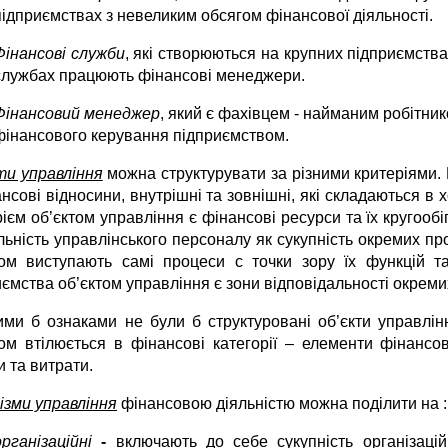
підприємствах з невеликим обсягом фінансової діяльності.
Фінансові служби
, які створюються на крупних підприємства
службах працюють фінансові менеджери.
Фінансовий менеджер
, який є фахівцем - найманим робітник
фінансового керування підприємством.
ти управління
можна структурувати за різними критеріями.
нсові відносини, внутрішні та зовнішні, які складаються в 
ієм об’єктом управління є фінансові ресурси та їх кругооб
льність управлінського персоналу як сукупність окремих проц
том виступають самі процеси с точки зору їх функцій та
ємства об’єктом управління є зони відповідальності окремих
ими б ознаками не були б структуровані об’єкти управлін
том втілюється в фінансові категорії – елементи фінансово
 та витрати.
ізми управління
фінансовою діяльністю можна поділити на :
організаційні
-
включають до себе сукупність організацій