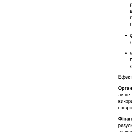
підприємствах План
Зміст, завдання та методи фінансового
планування
•
Зміст фінансового плану та порядок його
складання
•
Зміст і значення оперативного фінансового
плану
•
Тема 10. Банкрутство та фінансова санація
підприємств План
Поняття та процедури банкрутства та
санації
•
Заходи та процес проведення санації
Ефект
•
План санації
Орган
лише 
викор
співро
Фінан
резуль
ланка