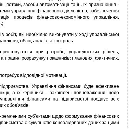
і потоки, засоби автоматизації та ін. Їх призначення -
теми управління фінансовою діяльністю, забезпечення
ація процесів фінансово-економічного управління,
ь;
в робіт, які необхідно виконувати у ході управлінської
авління, облік, аналіз
та
контроль.
ористовуються при розробці управлінських рішень,
 та правил розрахунку показників: планових, фактичних,
отребує відповідної мотивації.
в підприємства. Управління фінансами буде ефективне
нкції, а їх керівники – закріплені повноваження щодо
 управління фінансами на підприємстві поєднує всіх
их обов'язків.
ідокремленими суб’єктами щодо формування фінансових
ідприємства є сукупністю консолідованих даних за цими