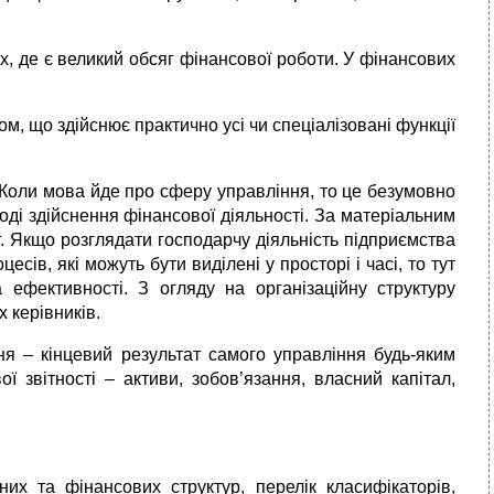
х, де є великий обсяг фінансової роботи. У фінансових
ом, що здійснює практично усі чи спеціалізовані функції
 Коли мова йде про сферу управління, то це безумовно
ході здійснення фінансової діяльності. За матеріальним
іг. Якщо розглядати господарчу діяльність підприємства
есів, які можуть бути виділені у просторі і часі, то тут
 ефективності. З огляду на організаційну структуру
 керівників.
ня – кінцевий результат самого управління будь-яким
ї звітності – активи, зобов’язання, власний капітал,
них та фінансових структур, перелік класифікаторів,