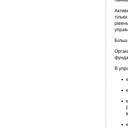
Актив
тільк
рівен
управ
Більш
Орган
фунда
В упр