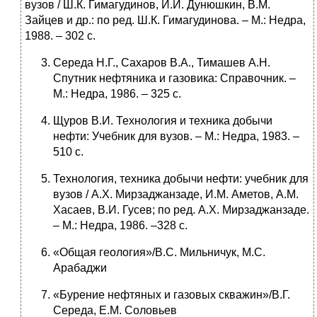
вузов / Ш.К. Гимагудинов, И.И. Дунюшкин, В.М.
Зайцев и др.: по ред. Ш.К. Гимагудинова. – М.: Недра,
1988. – 302 с.
Середа Н.Г., Сахаров В.А., Тимашев А.Н.
Спутник нефтяника и газовика: Справочник. –
М.: Недра, 1986. – 325 с.
Щуров В.И. Технология и техника добычи
нефти: Учебник для вузов. – М.: Недра, 1983. –
510 с.
Технология, техника добычи нефти: учебник для
вузов / А.Х. Мирзаджанзаде, И.М. Аметов, А.М.
Хасаев, В.И. Гусев; по ред. А.Х. Мирзаджанзаде.
– М.: Недра, 1986. –328 с.
«Общая геология»/В.С. Мильничук, М.С.
Арабаджи
«Бурение нефтяных и газовых скважин»/В.Г.
Середа, Е.М. Соловьев