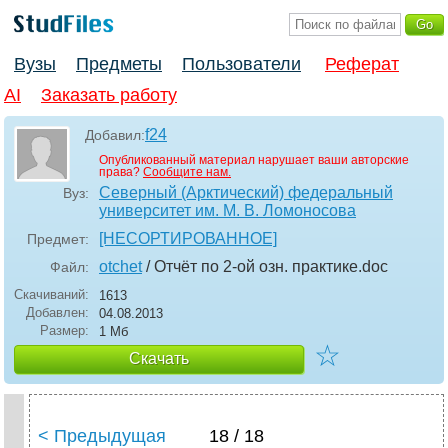
Вузы
Предметы
Пользователи
Реферат
AI
Заказать работу
f24
Добавил:
Опубликованный материал нарушает ваши авторские
права?
Сообщите нам.
Северный (Арктический) федеральный
Вуз:
университет им. М. В. Ломоносова
[НЕСОРТИРОВАННОЕ]
Предмет:
otchet
/ Отчёт по 2-ой озн. практике
.doc
Файл:
Скачиваний:
1613
Добавлен:
04.08.2013
Размер:
1 Мб
☆
Скачать
< Предыдущая
18 / 18