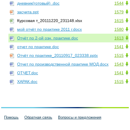
дневник(готовый) .doc
1544
засчита.ppt
1579
Курсовая т_20111220_231148.xlsx
1615
мой отчёт по практике 2011 г.docx
1580
Отчёт по 2-ой озн. практике.doc
1613
отчет по практике.doc
1541
Отчёт по практике_20110917_023338.pptx
1515
Отчет по производственной практике МОД.docx
1543
ОТЧЕТ.doc
1541
ХАРАК.doc
1515
Помощь
Обратная связь
Вопросы и предложения