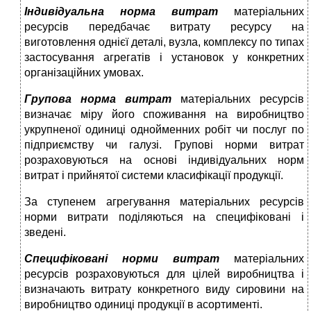
Індивідуальна норма витрат
матеріальних
ресурсів передбачає витрату ресурсу на
виготовлення однієї деталі, вузла, комплексу по типах
застосування агрегатів і установок у конкретних
організаційних умовах.
Групова норма витрат
матеріальних ресурсів
визначає міру його споживання на виробництво
укрупненої одиниці однойменних робіт чи послуг по
підприємству чи галузі. Групові норми витрат
розраховуються на основі індивідуальних норм
витрат і прийнятої системи класифікації продукції.
За ступенем агрегування матеріальних ресурсів
норми витрати поділяються на специфіковані і
зведені.
Специфіковані норми витрат
матеріальних
ресурсів розраховуються для цілей виробництва і
визначають витрату конкретного виду сировини на
виробництво одиниці продукції в асортименті.