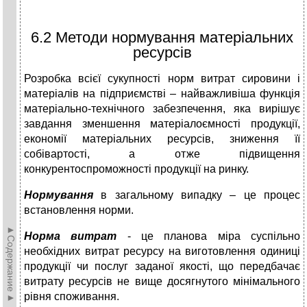
6.2 Методи нормування матеріальних
ресурсів
Розробка всієї сукупності норм витрат сировини і
матеріалів на підприємстві – найважливіша функція
матеріально-технічного забезпечення, яка вирішує
завдання зменшення матеріалоємності продукції,
економії матеріальних ресурсів, зниження її
собівартості, а отже підвищення
конкурентоспроможності продукції на ринку.
Нормування
в загальному випадку – це процес
встановлення норми.
►Содержание►
Норма витрат
- це планова міра суспільно
необхідних витрат ресурсу на виготовлення одиниці
продукції чи послуг заданої якості, що передбачає
витрату ресурсів не вище досягнутого мінімального
рівня споживання.