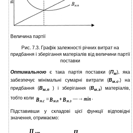
Величина партії
Рис. 7.3. Графік залежності річних витрат на
придбання і зберігання матеріалів від величини партії
поставки
Оптимальною
є така партія поставки (
П
), яка
м
забезпечує мінімальні сумарні витрати (
В
.) на
м.с
придбання (
В
) і зберігання (
В
)
матеріалів,
м.п
м.з
тобто коли
.
Підставивши у складові цієї функції відповідні
значення, отримаємо: