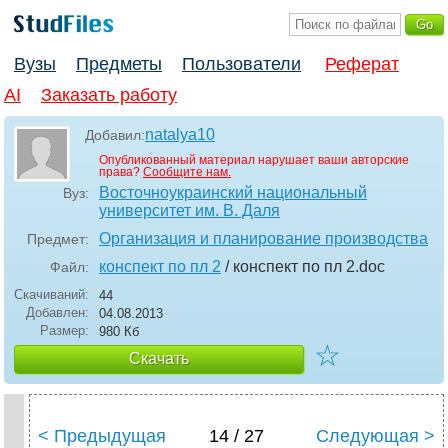
Вузы
Предметы
Пользователи
Реферат
AI
Заказать работу
natalya10
Добавил:
Опубликованный материал нарушает ваши авторские
права?
Сообщите нам.
Восточноукраинский национальный
Вуз:
университет им. В. Даля
Организация и планирование производства
Предмет:
конспект по пл 2
/ конспект по пл 2
.doc
Файл:
Скачиваний:
44
Добавлен:
04.08.2013
Размер:
980 Кб
☆
Скачать
< Предыдущая
14 / 27
Следующая >