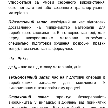
утворюється за умови сезонного використання,
сезонної заготівлі або сезонного транспортування
матеріалів.
Підготовчий запас
необхідний на час підготовки
доставлених на підприємство матеріалів для
виробничого споживання. Він створюється тоді, коли
перед використанням матеріали потребують
спеціальної підготовки (сушіння, розробки, правки
тощо), і визначається за формулою:
,
де
t
–
час на підготовку матеріалів, днів.
n
Технологічний запас
час на підготовчі операції із
виробничими запасами для можливого їх
використання в технологічному процесі.
Страховий запас
гарантує безперервність
виробництва у випадках відхилень від прийнятих
інтервалів постачань. Він потрібний на випадок