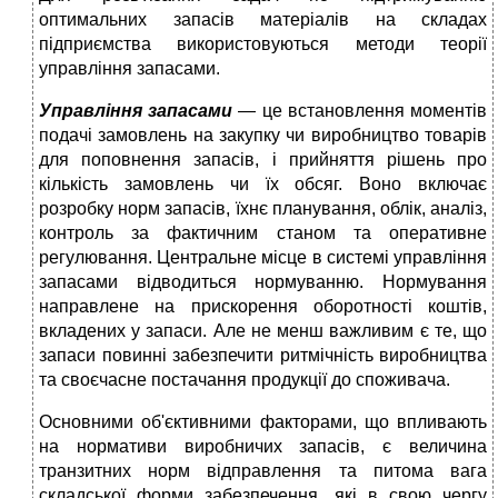
оптимальних запасів матеріалів на складах
підприємства використовуються методи теорії
управління запасами.
Управління запасами
— це встановлення моментів
подачі замовлень на закупку чи виробництво товарів
для поповнення запасів, і прийняття рішень про
кількість замовлень чи їх обсяг. Воно включає
розробку норм запасів, їхнє планування, облік, аналіз,
контроль за фактичним станом та оперативне
регулювання. Центральне місце в системі управління
запасами відводиться нормуванню. Нормування
направлене на прискорення оборотності коштів,
вкладених у запаси. Але не менш важливим є те, що
запаси повинні забезпечити ритмічність виробництва
та своєчасне постачання продукції до споживача.
Основними об'єктивними факторами, що впливають
на нормативи виробничих запасів, є величина
транзитних норм відправлення та питома вага
складської форми забезпечення, які в свою чергу