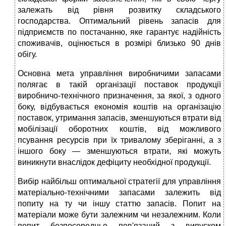
залежать від рівня розвитку складського
господарства. Оптимальний рівень запасів для
підприємств по постачанню, яке гарантує надійність
споживачів, оцінюється в розмірі близько 90 днів
обігу.
Основна мета управління виробничими запасами
полягає в такій організації поставок продукції
виробничо-технічного призначення, за якої, з одного
боку, відбувається економія коштів на організацію
поставок, утримання запасів, зменшуються втрати від
мобілізації оборотних коштів, від можливого
псування ресурсів при їх тривалому зберіганні, а з
іншого боку — зменшуються втрати, які можуть
виникнути внаслідок дефіциту необхідної продукції.
Вибір найбільш оптимальної стратегії для управління
матеріально-технічними запасами залежить від
попиту на ту чи іншу статтю запасів. Попит на
матеріали може бути залежним чи незалежним. Коли
попит безпосередньо пов'язаний з випуском