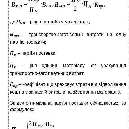
де
П
– річна потреба у матеріалах;
мр
В
– транспортно-заготівельні витрати на одну
тз
партію поставки;
П
– партія поставки;
м
Ц
– ціна одиниці матеріалу без урахування
м
транспортно-заготівельних витрат;
К
– коефіцієнт, що враховує втрати від відволікання
вр
коштів у запаси й витрати на зберігання матеріалів.
Звідси оптимальна партія поставки обчислюється за
формулою:
.