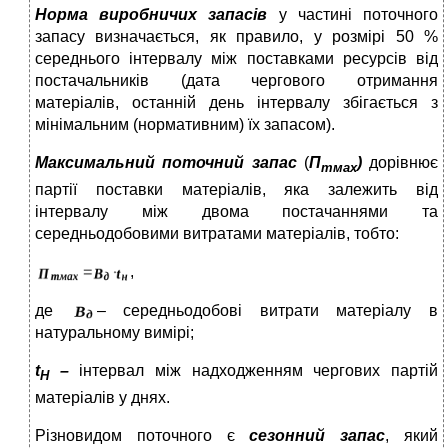
Норма виробничих запасів
у частині поточного
запасу визначається, як правило, у розмірі 50 %
середнього інтервалу між поставками ресурсів від
постачальників (дата чергового отримання
матеріалів, останній день інтервалу збігається з
мінімальним (нормативним) їх запасом).
Максимальний поточний запас
(
П
)
дорівнює
тмах
партії поставки матеріалів, яка залежить від
інтервалу між двома постачаннями та
середньодобовими витратами матеріалів, тобто:
,
де
– середньодобові витрати матеріалу в
натуральному вимірі;
t
–
інтервал між надходженням чергових партій
H
матеріалів у днях.
Різновидом поточного є
сезонний запас
, який