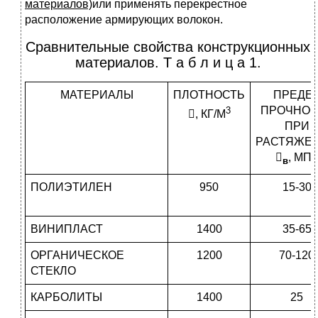
материалов)
или применять перекрестное
расположение армирующих волокон.
Сравнительные свойства конструкционных
материалов. Т а б л и ц а 1.
МАТЕРИАЛЫ
ПЛОТНОСТЬ
ПРЕДЕ
ПРОЧНОС
3
, КГ/М
ПРИ
РАСТЯЖЕ

, МПа
в
ПОЛИЭТИЛЕН
950
15-30
ВИНИПЛАСТ
1400
35-65
ОРГАНИЧЕСКОЕ
1200
70-120
СТЕКЛО
КАРБОЛИТЫ
1400
25