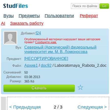
Вузы
Предметы
Пользователи
Реферат
AI
Заказать работу
f24
Добавил:
Опубликованный материал нарушает ваши авторские
права?
Сообщите нам.
Северный (Арктический) федеральный
Вуз:
университет им. М. В. Ломоносова
[НЕСОРТИРОВАННОЕ]
Предмет:
Архив1
/
doc92
/ Laboratornaya_Rabota_2
.doc
Файл:
Скачиваний:
50
Добавлен:
03.08.2013
Размер:
365 Кб
☆
Скачать
< Предыдущая
2 / 3
Следующая >