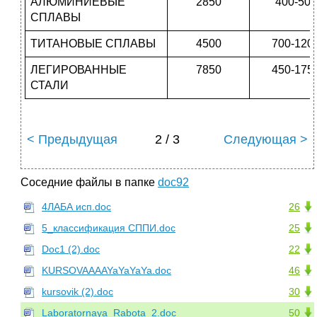
АЛЮМИНИЕВЫЕ
2850
400-500
СПЛАВЫ
ТИТАНОВЫЕ СПЛАВЫ
4500
700-120
ЛЕГИРОВАННЫЕ
7850
450-175
СТАЛИ
< Предыдущая
2 / 3
Следующая >
Соседние файлы в папке
doc92
4ЛАБА исп.doc
26
5_классификация СППИ.doc
25
Doc1 (2).doc
22
KURSOVAAAAYaYaYaYa.doc
46
kursovik (2).doc
30
Laboratornaya_Rabota_2.doc
50