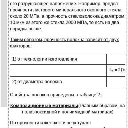
его разрушающее напряжение. Например, предел
прочности листового минерального оконного стекла
около 20 МПа, а прочность стекловолокна диаметром
10 мкм из этого же стекла 2000 МПа, то есть на два
порядка выше.
Таким образом, прочность волокна зависит от двух
факторов:
1) от технологии изготовления

=
f
(те
в
2) от диаметра волокна
Свойства волокон приведены в таблице 2.
Композиционные материалы
(главным образом, на
полиэпоксидной и полиимидной матрицах)
По прочности и жесткости не уступает