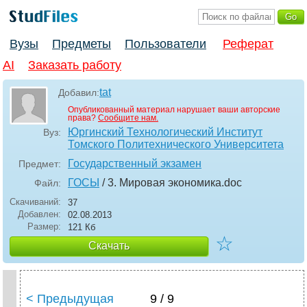
Вузы
Предметы
Пользователи
Реферат
AI
Заказать работу
tat
Добавил:
Опубликованный материал нарушает ваши авторские
права?
Сообщите нам.
Юргинский Технологический Институт
Вуз:
Томского Политехнического Университета
Государственный экзамен
Предмет:
ГОСЫ
/ 3. Мировая экономика
.doc
Файл:
Скачиваний:
37
Добавлен:
02.08.2013
Размер:
121 Кб
☆
Скачать
< Предыдущая
9 / 9