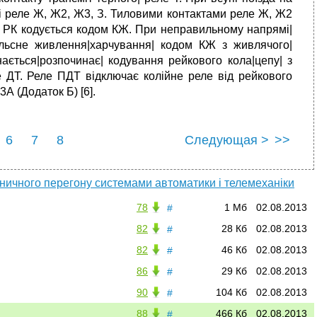
і реле Ж, Ж2, Ж3, З. Тиловими контактами реле Ж, Ж2
е РК кодується кодом КЖ. При неправильному напрямі|
пульсне живлення|харчування| кодом КЖ з живлячого|
инається|розпочинає| кодування рейкового кола|цепу| з
е ДТ. Реле ПДТ відключає колійне реле від рейкового
А (Додаток Б) [6].
6
7
8
Следующая >
>>
ничного перегону системами автоматики і телемеханіки
78
1 Мб
02.08.2013
#
82
28 Кб
02.08.2013
#
82
46 Кб
02.08.2013
#
86
29 Кб
02.08.2013
#
90
104 Кб
02.08.2013
#
88
466 Кб
02.08.2013
#