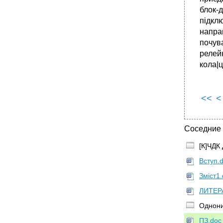
блок-
підкл
напра
почув
релей
кола|
<<
<
Соседние
[К]ЧДК
Вступ.
Зміст1
ЛИТЕР
Однони
ПЗ.doc