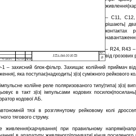
живлення|хар
– С11, С12,
рішають| дв
контактах 
навантаження,
– R24, R43 –
від грозових р
-1 – захисний блок-фільтр. Захищає колійний приймач від г
ення|, яка поступає|надходить| з|із| суміжного рейкового ко
 імпульсне колійне реле поляризованого типу|типа| з|із| в
ьовує в такт з|із| імпульсами кодових посилок|посилан
ратор кодової АБ.
втономній тязі
в розглянутому рейковому колі дроссел
ного тягового струму.
е живлення|харчування| при правильному напрямі|напра
нання| в апаратуру живлячого|почувати| кінця посиленого к