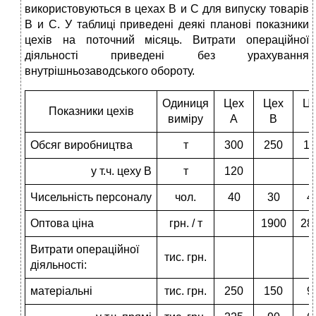
використовуються в цехах В и С для випуску товарів
В и С. У таблиці приведені деякі планові показники
цехів на поточний місяць. Витрати операційної
діяльності приведені без урахування
внутрішньозаводського обороту.
Одиниця
Цех
Цех
Ц
Показники цехів
виміру
A
B
Обсяг виробництва
т
300
250
15
у т.ч. цеху В
т
120
Чисельність персоналу
чол.
40
30
4
Оптова ціна
грн. / т
1900
28
Витрати операційної
тис. грн.
діяльності:
матеріальні
тис. грн.
250
150
9