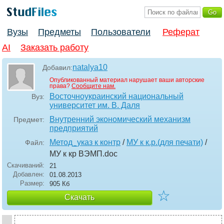
Вузы
Предметы
Пользователи
Реферат
AI
Заказать работу
natalya10
Добавил:
Опубликованный материал нарушает ваши авторские
права?
Сообщите нам.
Восточноукраинский национальный
Вуз:
университет им. В. Даля
Внутренний экономический механизм
Предмет:
предприятий
Метод_указ к контр
/
МУ к к.р.(для печати)
/
Файл:
МУ к кр ВЭМП
.doc
Скачиваний:
21
Добавлен:
01.08.2013
Размер:
905 Кб
☆
Скачать