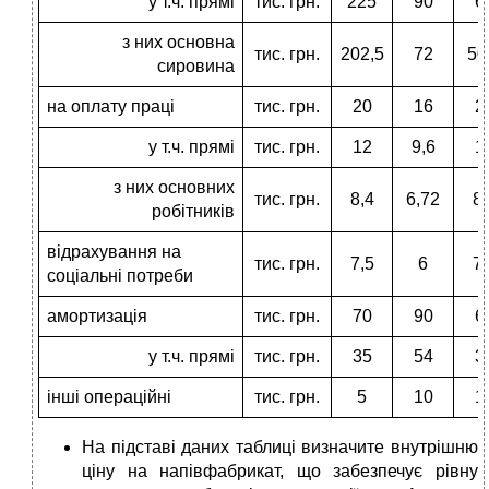
у т.ч. прямі
тис. грн.
225
90
6
з них основна
тис. грн.
202,5
72
50
сировина
на оплату праці
тис. грн.
20
16
2
у т.ч. прямі
тис. грн.
12
9,6
1
з них основних
тис. грн.
8,4
6,72
8,
робітників
відрахування на
тис. грн.
7,5
6
7,
соціальні потреби
амортизація
тис. грн.
70
90
6
у т.ч. прямі
тис. грн.
35
54
3
інші операційні
тис. грн.
5
10
1
На підставі даних таблиці визначите внутрішню
ціну на напівфабрикат, що забезпечує рівну