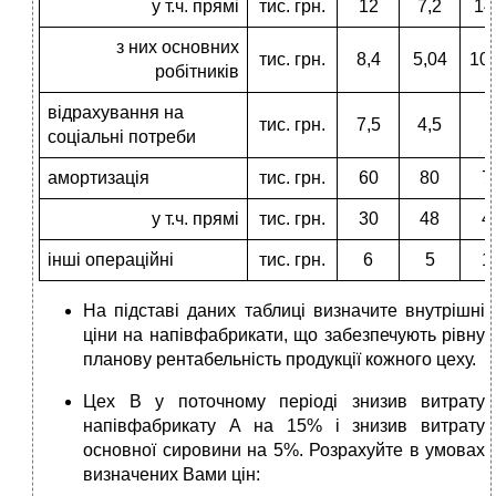
у т.ч. прямі
тис. грн.
12
7,2
14
з них основних
тис. грн.
8,4
5,04
10,
робітників
відрахування на
тис. грн.
7,5
4,5
9
соціальні потреби
амортизація
тис. грн.
60
80
7
у т.ч. прямі
тис. грн.
30
48
4
інші операційні
тис. грн.
6
5
1
На підставі даних таблиці визначите внутрішні
ціни на напівфабрикати, що забезпечують рівну
планову рентабельність продукції кожного цеху.
Цех В у поточному періоді знизив витрату
напівфабрикату А на 15% і знизив витрату
основної сировини на 5%. Розрахуйте в умовах
визначених Вами цін: