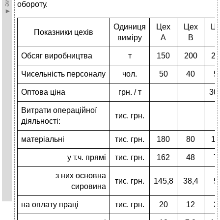
обороту.
Одиниця
Цех
Цех
Ц
Показники цехів
виміру
A
B
Обсяг виробництва
т
150
200
24
Чисельність персоналу
чол.
50
40
5
Оптова ціна
грн. / т
30
Витрати операційної
тис. грн.
діяльності:
матеріальні
тис. грн.
180
80
10
у т.ч. прямі
тис. грн.
162
48
7
з них основна
тис. грн.
145,8
38,4
5
сировина
на оплату праці
тис. грн.
20
12
2