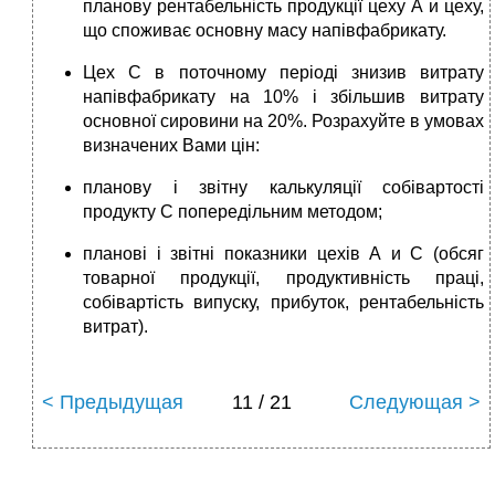
планову рентабельність продукції цеху А и цеху,
що споживає основну масу напівфабрикату.
Цех С в поточному періоді знизив витрату
напівфабрикату на 10% і збільшив витрату
основної сировини на 20%. Розрахуйте в умовах
визначених Вами цін:
планову і звітну калькуляції собівартості
продукту С попередільним методом;
планові і звітні показники цехів А и С (обсяг
товарної продукції, продуктивність праці,
собівартість випуску, прибуток, рентабельність
витрат).
< Предыдущая
11 / 21
Следующая >