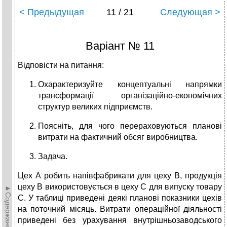
< Предыдущая
11 / 21
Следующая >
Варіант № 11
Відповісти на питання:
Охарактеризуйте концептуальні напрямки
трансформації організаційно-економічних
структур великих підприємств.
Поясніть, для чого перераховуються планові
витрати на фактичний обсяг виробництва.
Задача.
Цех А робить напівфабрикати для цеху В, продукція
цеху В використовується в цеху С для випуску товару
►Содержание►
С. У таблиці приведені деякі планові показники цехів
на поточний місяць. Витрати операційної діяльності
приведені без урахування внутрішньозаводського