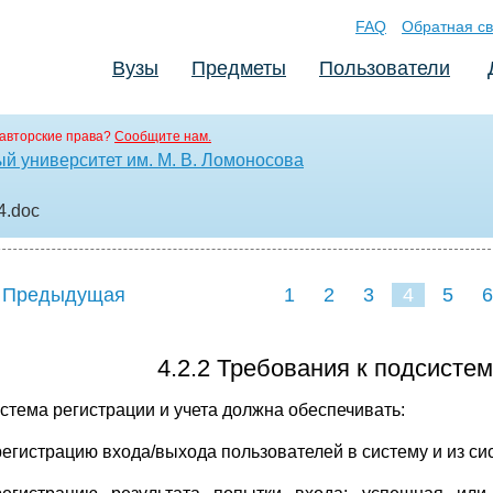
FAQ
Обратная св
Вузы
Предметы
Пользователи
авторские права?
Сообщите нам.
й университет им. М. В. Ломоносова
4
.doc
 Предыдущая
1
2
3
4
5
6
4.2.2 Требования к подсистем
стема регистрации и учета должна обеспечивать:
регистрацию входа/выхода пользователей в систему и из си