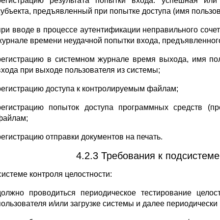
регистрацию результата попытки входа: успешная или
субъекта, предъявленный при попытке доступа (имя пользов
при вводе в процессе аутентификации неправильного соче
журнале времени неудачной попытки входа, предъявленного
регистрацию в системном журнале время выхода, имя пол
входа при выходе пользователя из системы;
регистрацию доступа к контролируемым файлам;
регистрацию попыток доступа программных средств (пр
файлам;
регистрацию отправки документов на печать.
4.2.3 Требования к подсистеме
системе контроля целостности:
должно проводиться периодическое тестирование целос
пользователя и/или загрузке системы и далее периодическ