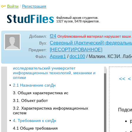
Войти
/
Регистрация
Файловый архив студентов.
1327 вузов, 5478 предметов.
f24
Добавил:
Опубликованный материал нарушает ваши 
Северный (Арктический) федеральны
Вуз:
[НЕСОРТИРОВАННОЕ]
Предмет:
Архив1
/
doc100
/ Малкин. КСЗИ. Лаб
Файл:
•
Санкт-петербургский национальный
исследовательский университет
информационных технологий, механики и
оптики
<<
<
•
2.1 Назначение сзпДн
3. Общая характеристика ис
3.1. Объект работ
3.2. Характеристика информационных
Подси
систем
•
4. Требования к сзпДн
4.1 Общие требования