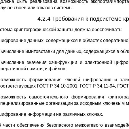
должна быть реализована возможность экспорта/импорт
случае сбоев или отказов системы.
4.2.4 Требования к подсистеме 
стема криптографической защиты должна обеспечивать:
шифрование данных, содержащихся в областях оперативной
вычисление имитовставки для данных, содержащихся в обла
вычисление значения хэш-функции и электронной цифро
оперативной памяти, и файлов;
возможность формирования ключей шифрования и элек
соответствующих ГОСТ Р 34.10-2001, ГОСТ Р 34.11-94, ГОСТ
возможность самостоятельного формирования криптогр
специализированные организации за исходным ключевым м
шифрование информации на различных ключах.
В части обеспечения безопасного межсетевого взаимоде