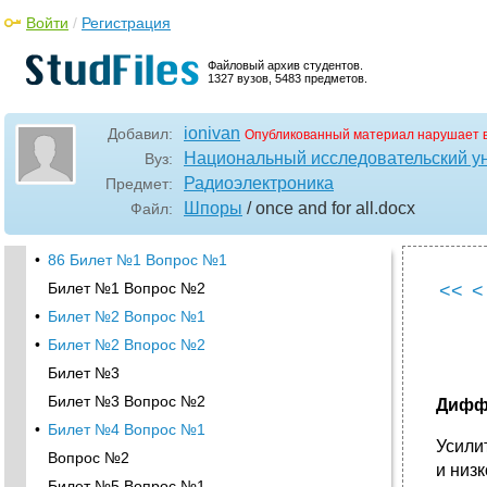
Войти
/
Регистрация
Файловый архив студентов.
1327 вузов, 5483 предметов.
ionivan
Добавил:
Опубликованный материал нарушает 
Национальный исследовательский у
Вуз:
Радиоэлектроника
Предмет:
Шпоры
/ once and for all
.docx
Файл:
•
86 Билет №1 Вопрос №1
Билет №1 Вопрос №2
<<
<
•
Билет №2 Вопрос №1
•
Билет №2 Впорос №2
Билет №3
Билет №3 Вопрос №2
Дифф
•
Билет №4 Вопрос №1
Усили
Вопрос №2
и низ
Билет №5 Вопрос №1