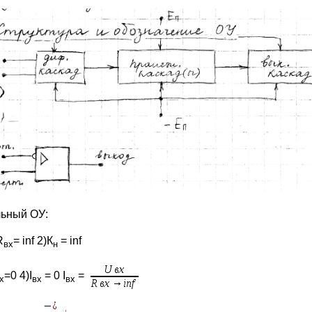
ьный ОУ:
R
= inf 2)К
= inf
вх
н
=0 4)I
= 0 I
=
х
вх
вх