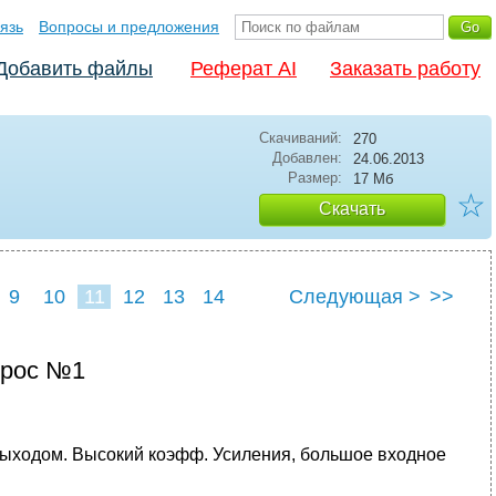
язь
Вопросы и предложения
Добавить файлы
Реферат AI
Заказать работу
Скачиваний:
270
Добавлен:
24.06.2013
Размер:
17 Мб
☆
Скачать
9
10
11
12
13
14
Следующая >
>>
прос №1
выходом. Высокий коэфф. Усиления, большое входное