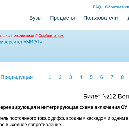
FAQ
Обратная св
Вузы
Предметы
Пользователи
ваши авторские права?
Сообщите нам.
ниверситет «МИЭТ»
 Предыдущая
1
2
3
4
5
6
7
8
Билет №12 Во
еренцирующая и интегрирующая схема включения ОУ
тель постоянного тока с дифф. входным каскадом и одним 
кое выходное сопротивление.