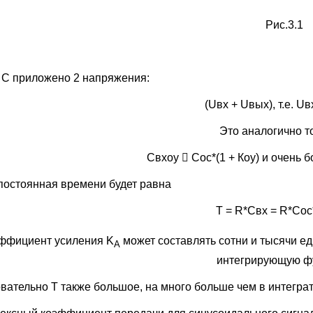
Рис.3.1
а С приложено 2 напряжения:
(Uвх + Uвых), т.е. Uв
Это аналогично то
Свхоу  Сос*(1 + Коу) и очень 
 постоянная времени будет равна
T = R*Cвх = R*Coc
ффициент усиления K
может составлять сотни и тысячи ед
A
интегрирующую ф
вательно Т также большое, на много больше чем в интегра