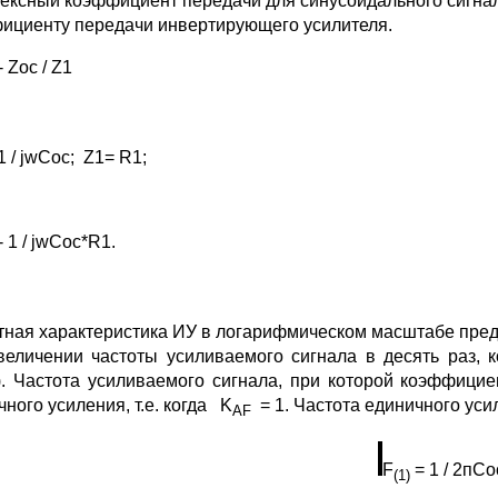
ексный коэффициент передачи для синусоидального сигнал
ициенту передачи инвертирующего усилителя.
- Zoc / Z1
1 / jwCoc; Z1= R1;
- 1 / jwCoc*R1.
тная характеристика ИУ в логарифмическом масштабе предст
величении частоты усиливаемого сигнала в десять раз,
). Частота усиливаемого сигнала, при которой коэффици
ного усиления, т.е. когда K
= 1. Частота единичного ус
AF
F
= 1 / 2пC
(1)