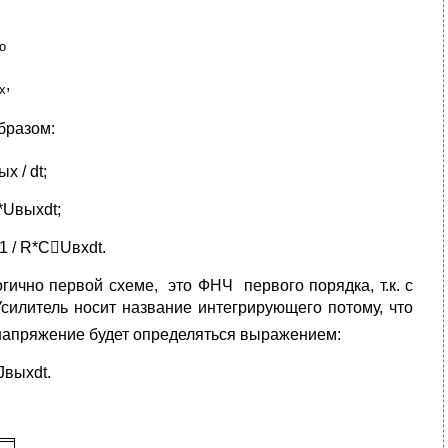
о
,
х
образом:
х / dt;
)*Uвыхdt;
1 / R*CUвхdt.
ично первой схеме, это ФНЧ первого порядка, т.к. с
илитель носит название интегрирующего потому, что
е напряжение будет определяться выражением:
 Jвыхdt.