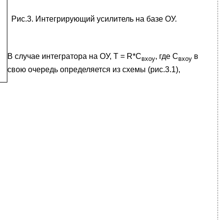
Рис.3. Интегрирующий усилитель на базе ОУ.
В случае интегратора на ОУ, Т = R*C
, где С
в
вхоу
вхоу
свою очередь определяется из схемы (рис.3.1),