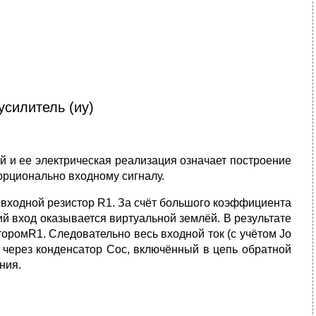
усилитель (иу)
й и ее электрическая реализация означает построение
орционально входному сигналу.
 входной резистор R1. За счёт большого коэффициента
й вход оказывается виртуальной землёй. В результате
оромR1. Следовательно весь входной ток (с учётом Jо
т через конденсатор Cос, включённый в цепь обратной
ния.