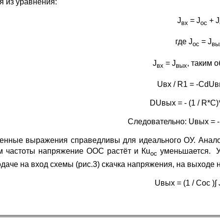
я из уравнения:
J
= J
+ J
вх
ос
где J
= J
ос
вы
J
= J
, таким 
вх
вых
Uвх / R1 = -CdUвы
DUвых = - (1 / R*C
Следовательно: Uвых = -
енные выражения справедливы для идеального ОУ. Аналог
м частоты напряжение ООС растёт и Кu
уменьшается. Ус
ос
одаче на вход схемы (рис.3) скачка напряжения, на выход
Uвых = (1 / Coc )∫