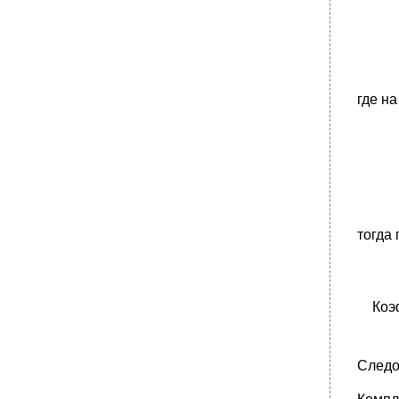
где н
тогда
Коэ
Следо