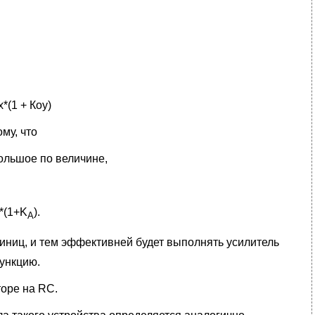
х*(1 + Коу)
му, что
большое по величине,
*(1+K
).
A
иниц, и тем эффективней будет выполнять усилитель
ункцию.
торе на RC.