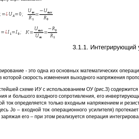
3.1.1. Интегрирующий 
рирование - это одна из основных математических операци
 в которой скорость изменения выходного напряжения проп
стейшей схеме ИУ с использованием ОУ (рис.3) содержится
ния и большого входного сопротивления, его инвертирующи
ой ток определяется только входным напряжением и резист
здесь Jo – входной ток операционного усилителя) протекае
, заряжая его – при этом реализуется операция интегрирова