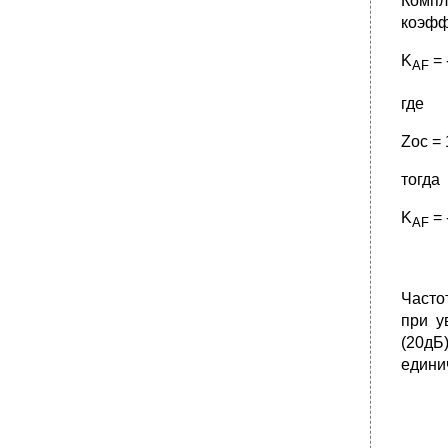
Компл
коэфф
K
= 
AF
где
Zoc = 
тогда
K
= 
AF
Часто
при у
(20дБ
единич