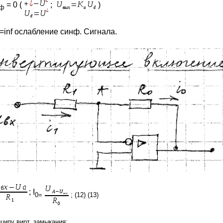
= 0 (
;
)
иф
=inf ослабление синф. Сигнала.
; I
0=
; (12) (13)
ципу вирт. замыкания: