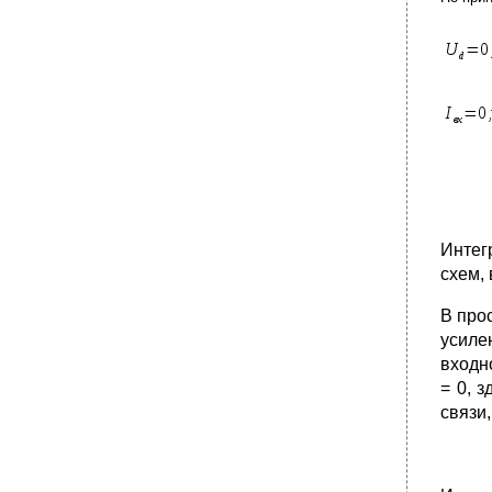
Интег
схем,
В про
усиле
входн
= 0, 
связи