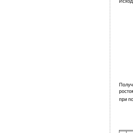
Исход
Получ
росто
при п