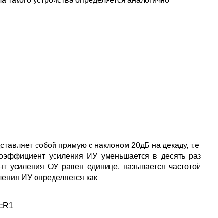
а такого устройства определяется аналогично
авляет собой прямую с наклоном 20дБ на декаду, т.е.
 коэффициент усиления ИУ уменьшается в десять раз
ент усиления ОУ равен единице, называется частотой
иления ИУ определяется как
ocR1