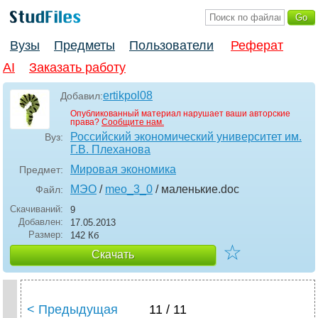
Вузы
Предметы
Пользователи
Реферат
AI
Заказать работу
ertikpol08
Добавил:
Опубликованный материал нарушает ваши авторские
права?
Сообщите нам.
Российский экономический университет им.
Вуз:
Г.В. Плеханова
Мировая экономика
Предмет:
МЭО
/
meo_3_0
/ маленькие
.doc
Файл:
Скачиваний:
9
Добавлен:
17.05.2013
Размер:
142 Кб
☆
Скачать
< Предыдущая
11 / 11