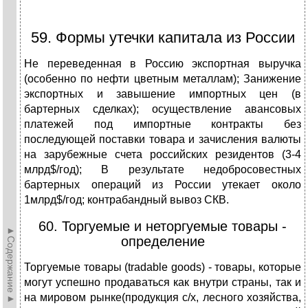
59. Формы утечки капитала из России
Не переведенная в Россию экспортная выручка
(особенно по нефти цветным металлам); Занижение
экспортных и завышение импортных цен (в
бартерных сделках); осуществление авансовых
платежей под импортные контракты без
последующей поставки товара и зачисления валюты
на зарубежные счета российских резидентов (3-4
млрд$/год); В результате недобросовестных
бартерных операций из России утекает около
1млрд$/год; контрабандный вывоз СКВ.
60. Торгуемые и неторгуемые товары -
►Содержание►
определение
Торгуемые товары (tradable goods) - товары, которые
могут успешно продаваться как внутри страны, так и
на мировом рынке(продукция с/х, лесного хозяйства,