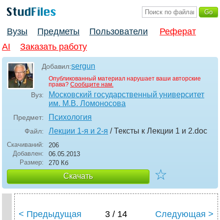
Вузы
Предметы
Пользователи
Реферат
AI
Заказать работу
sergun
Добавил:
Опубликованный материал нарушает ваши авторские
права?
Сообщите нам.
Московский государственный университет
Вуз:
им. М.В. Ломоносова
Психология
Предмет:
Лекции 1-я и 2-я
/ Тексты к Лекции 1 и 2
.doc
Файл:
Скачиваний:
206
Добавлен:
06.05.2013
Размер:
270 Кб
☆
Скачать
< Предыдущая
3 / 14
Следующая >