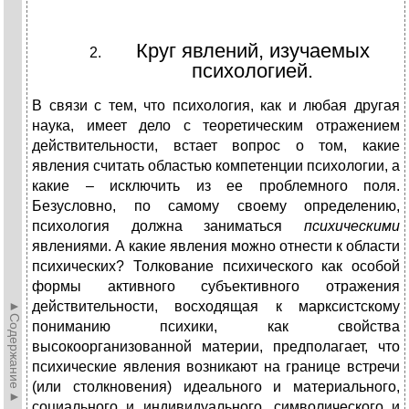
Круг явлений, изучаемых
психологией.
В связи с тем, что психология, как и любая другая
наука, имеет дело с теоретическим отражением
действительности, встает вопрос о том, какие
явления считать областью компетенции психологии, а
какие – исключить из ее проблемного поля.
Безусловно, по самому своему определению,
психология должна заниматься
психическими
явлениями. А какие явления можно отнести к области
психических? Толкование психического как особой
формы активного субъективного отражения
►Содержание►
действительности, восходящая к марксистскому
пониманию психики, как свойства
высокоорганизованной материи, предполагает, что
психические явления возникают на границе встречи
(или столкновения) идеального и материального,
социального и индивидуального, символического и