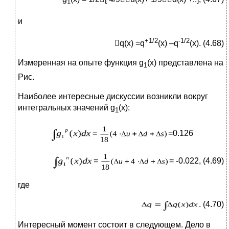
1
и
+1/2
-1/2
q(x) =q
(x) –q
(x). (4.68)
Измеренная на опыте функция g
(x) представлена на
1
Рис.
Наиболее интересные дискуссии возникли вокруг
интегральных значений g
(x):
1
=
=0.126
=
= -0.022, (4.69)
где
. (4.70)
Интересный момент состоит в следующем. Дело в