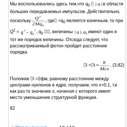
Мы воспользовались здесь тем,что q

в области
0
больших передаваемых импульсов. Действительно,
поскольку
, где =q
является конечным, то при
0
2
Q
=
, q
, величины
имеют один и
0
тот же порядок величины. Отсюда следует, что
рассматриваемый фотон пройдет расстояние
порядка
l =t =
. (3.82)
Положив l =2фм, равному расстоянию между
центрами нуклонов в ядре, получаем, что х=0.1, т.е
как раз то значение x, начиная с которого имеет
место уменьшение структурной функции.
82