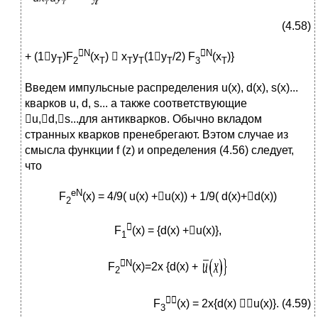
(4.58)

N

N
+ (1y
)F
(x
)  x
y
(1y
/2) F
(x
)}
T
2
T
T
T
T
3
T
Введем импульсные распределения u(x), d(x), s(x)...
кварков u, d, s... а также соответствующие
u,d,s...для антикварков. Обычно вкладом
странных кварков пренебрегают. Вэтом случае из
смысла функции f (z) и определения (4.56) следует,
что
eN
F
(x) = 4/9( u(x) +u(x)) + 1/9( d(x)+d(x))
2

F
(x) = {d(x) +u(x)},
1

N
F
(x)=2x {d(x) +
2

F
(x) = 2x{d(x) u(x)}. (4.59)
3