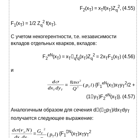
2
F
(x
) = x
f(x
)Z
, (4.55)
2
T
T
T
q
2
F
(x
) = 1/2 Z
f(x
).
1
T
q
T
С учетом некогерентности, т.е. независимости
вкладов отдельных кварков, вкладов:
eN
2
F
(x
) = x

f
(x
)Z
= 2x
F
(x
) (4.56)
2
T
T
q
q
T
q
T
1
T
и
eN
2
=
{F
(x
)x
y
/2 +
1
T
T
T
eN
(1y
)F
(x
)}. (4.57)
T
2
T
Аналогичным образом для сечения d(
p
)/dx­
dy

T
T
T
получается следующее выражение:

N
2
=
{F
(x
)x
y
1
T
T
T