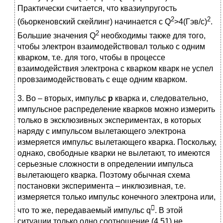
Практически считается, что квазиупругость
2
2
(бьоркеновский скейлинг) начинается с Q
>4(Гэв/с)
.
2
Большие значения Q
необходимы также для того,
чтобы электрон взаимодействовал только с одним
кварком, т.е. для того, чтобы в процессе
взаимодействия электрона с кварком кварк не успел
провзаимодействовать с еще одним кварком.
3. Во – вторых, импульс
р
кварка и, следовательно,
импульсное распределение кварков можно измерить
только в эксклюзивных экспериментах, в которых
наряду с импульсом вылетающего электрона
измеряется импульс вылетающего кварка. Поскольку,
однако, свободные кварки не вылетают, то имеются
серьезные сложности в определении импульса
вылетающего кварка. Поэтому обычная схема
постановки эксперимента – инклюзивная, т.е.
измеряется только импульс конечного электрона или,

что то же, передаваемый импульс q
. В этой
ситуации только одно соотношение (4.51) не