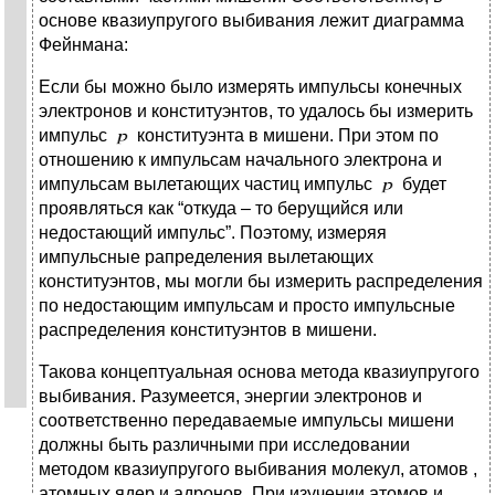
основе квазиупругого выбивания лежит диаграмма
Фейнмана:
Если бы можно было измерять импульсы конечных
электронов и конституэнтов, то удалось бы измерить
импульс
конституэнта в мишени. При этом по
отношению к импульсам начального электрона и
импульсам вылетающих частиц импульс
будет
проявляться как “откуда – то берущийся или
недостающий импульс”. Поэтому, измеряя
импульсные рапределения вылетающих
конституэнтов, мы могли бы измерить распределения
по недостающим импульсам и просто импульсные
распределения конституэнтов в мишени.
Такова концептуальная основа метода квазиупругого
выбивания. Разумеется, энергии электронов и
соответственно передаваемые импульсы мишени
должны быть различными при исследовании
методом квазиупругого выбивания молекул, атомов ,
атомных ядер и адронов. При изучении атомов и