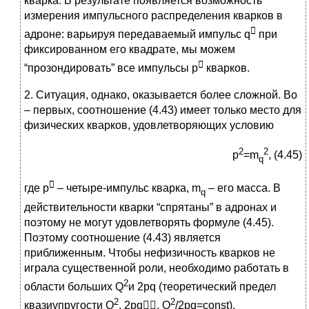
кварка. В результате появляется возможность
измерения импульсного распределения кварков в

адроне: варьируя передаваемый импульс q
при
фиксированном его квадрате, мы можем

“прозондировать” все импульсы p
кварков.
2. Ситуация, однако, оказывается более сложной. Во
– первых, соотношение (4.43) имеет только место для
физических кварков, удовлетворяющих условию
2
2
p
=m
, (4.45)
q

где p
– четыре-импульс кварка, m
– его масса. В
q
действительности кварки “спрятаны” в адронах и
поэтому не могут удовлетворять формуле (4.45).
Поэтому соотношение (4.43) является
приближенным. Чтобы нефизичность кварков не
играла существенной роли, необходимо работать в
2
области больших Q
и 2pq (теоретический предел
2
2
квазиупругости Q
, 2pq, Q
/2pq=const).