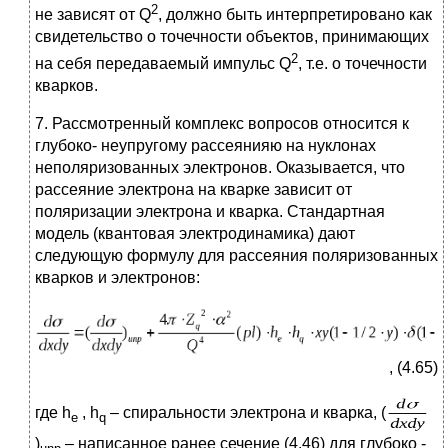
2
не зависят от Q
, должно быть интерпретировано как
свидетельство о точечности объектов, принимающих
2
на себя передаваемый импульс Q
, т.е. о точечности
кварков.
7. Рассмотренный комплекс вопросов относится к
глубоко- неупругому рассеянияю на нуклонах
неполяризованных электронов. Оказывается, что
рассеяние электрона на кварке зависит от
поляризации электрона и кварка. Стандартная
модель (квантовая электродинамика) дают
следующую формулу для рассеяния поляризованных
кварков и электронов:
, (4.65)
где h
, h
– спиральности электрона и кварка, (
e
q
)
– написанное ранее сечение (4.46) для глубоко -