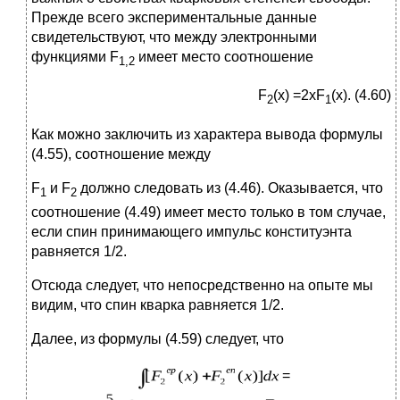
Прежде всего экспериментальные данные
свидетельствуют, что между электронными
функциями F
имеет место соотношение
1,2
F
(x) =2xF
(x). (4.60)
2
1
Как можно заключить из характера вывода формулы
(4.55), соотношение между
F
и
F
должно следовать из (4.46). Оказывается, что
1
2
соотношение (4.49) имеет место только в том случае,
если спин принимающего импульс конституэнта
равняется 1/2.
Отсюда следует, что непосредственно на опыте мы
видим, что спин кварка равняется 1/2.
Далее, из формулы (4.59) следует, что
=