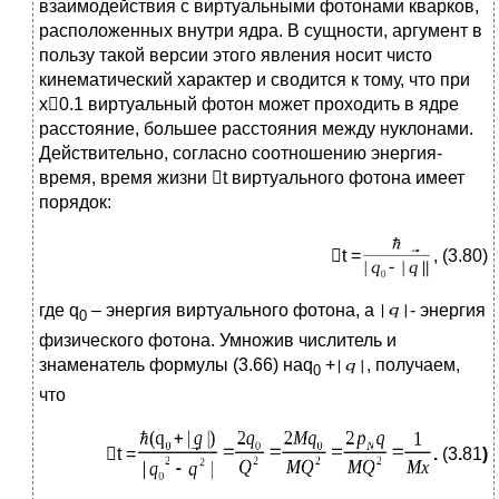
взаимодействия с виртуальными фотонами кварков,
расположенных внутри ядра. В сущности, аргумент в
пользу такой версии этого явления носит чисто
кинематический характер и сводится к тому, что при
x0.1 виртуальный фотон может проходить в ядре
расстояние, большее расстояния между нуклонами.
Действительно, согласно соотношению энергия-
время, время жизни t виртуального фотона имеет
порядок:
t =
, (3.80)
где q
– энергия виртуального фотона, а
- энергия
0
физического фотона. Умножив числитель и
знаменатель формулы (3.66) наq
+
, получаем,
0
что
t =
.
(3
.
81
)