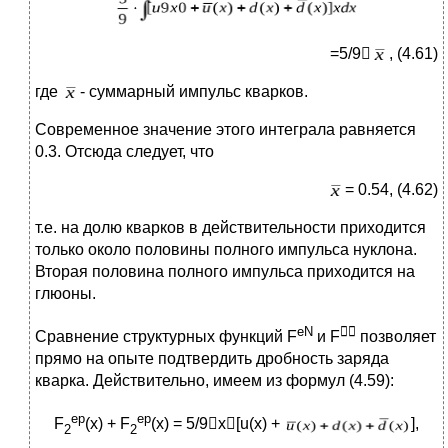
=5/9
, (4.61)
где
- суммарный импульс кварков.
Современное значение этого интеграла равняется
0.3. Отсюда следует, что
= 0.54, (4.62)
т.е. на долю кварков в действительности приходится
только около половины полного импульса нуклона.
Вторая половина полного импульса приходится на
глюоны.
eN

Сравнение структурных функций F
и F
позволяет
прямо на опыте подтвердить дробность заряда
кварка. Действительно, имеем из формул (4.59):
ep
ep
F
(x) + F
(x) = 5/9x[u(x) +
],
2
2