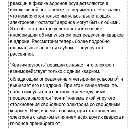
реакции в физике адронов осуществляются в
инклюзивной постановке эксперимента. Это значит,
что измеряются только импульсы вылетающих
электронов; “остатки” адронов могут быть любыми.
Это обстоятельство усложняет извлечение
информации об импульсном распределении кварков
в адроне. Рассмотрим теперь более подробно
формальные аспекты глубоко – неупругого
рассеяния.
“Квазиупругость” реакции означает, что электрон
взаимодействует только с одним кварком,

обладающим определенным четыре-импульсом p
и
выбивает его из адрона. При этом кинематика, т.е.
набор импульсов и соотношеня между ними,
процесса является “почти” кинематикой упругого
столкновения свободного электрона со свободным
кварком. Или, иными словами, при столкновении
электрона с кварком влиянием всех других кваркоа и
глюонов пренебрегают.