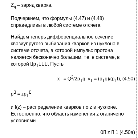
Z
– заряд кварка.
q
Подчеркнем, что формулы (4.47) и (4.48)
справедливы в любой системе отсчета.
Найдем теперь дифференциальное сечение
квазиупругого выбивания кварков из нуклона в
системе отсчета, в которой импульс протона
является бесконечно большим, т.е. в системе, в
которой р
. Пусть
Т
2
x
= Q
/2p
q, y
= (p
q)/(p
l), (4.50)
T
T
T
T
T


p
= zp
T
и f(z) – распределение кварков по z в нуклоне.
Естественно, что область изменения z оганичено
условиями
0 z  1 (4.50a)