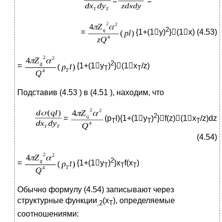
=
=
2
=
{1+(1y)
}(1x) (4.53)
2
=
{1+(1y
)
}(1x
/z)
T
T
Подставив (4.53 ) в (4.51 ), находим, что
2
=
(p
l){1+(1y
)
}f(z)(1x
/z)dz
T
T
T
(4.54)
2
=
{1+(1y
)
}x
f(x
)
T
T
T
Обычно формулу (4.54) записывают через
структурные функции
(x
), определяемые
,2
T
соотношениями: