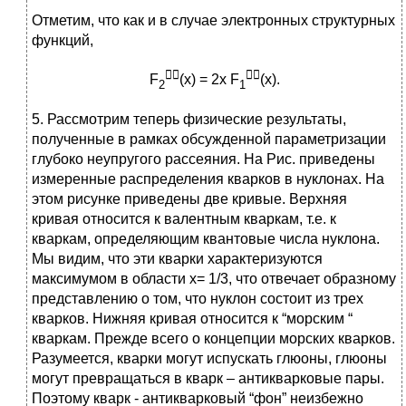
Отметим, что как и в случае электронных структурных
функций,



F
(x) = 2x F
(x).
2
1
5. Рассмотрим теперь физические результаты,
полученные в рамках обсужденной параметризации
глубоко неупругого рассеяния. На Рис. приведены
измеренные распределения кварков в нуклонах. На
этом рисунке приведены две кривые. Верхняя
кривая относится к валентным кваркам, т.е. к
кваркам, определяющим квантовые числа нуклона.
Мы видим, что эти кварки характеризуются
максимумом в области x= 1/3, что отвечает образному
представлению о том, что нуклон состоит из трех
кварков. Нижняя кривая относится к “морским “
кваркам. Прежде всего о концепции морских кварков.
Разумеется, кварки могут испускать глюоны, глюоны
могут превращаться в кварк – антикварковые пары.
Поэтому кварк - антикварковый “фон” неизбежно