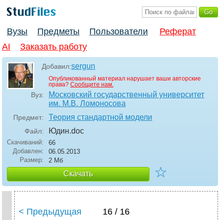
Вузы
Предметы
Пользователи
Реферат
AI
Заказать работу
sergun
Добавил:
Опубликованный материал нарушает ваши авторские
права?
Сообщите нам.
Московский государственный университет
Вуз:
им. М.В. Ломоносова
Теория стандартной модели
Предмет:
Юдин
.doc
Файл:
Скачиваний:
66
Добавлен:
06.05.2013
Размер:
2 Мб
☆
Скачать
< Предыдущая
16 / 16