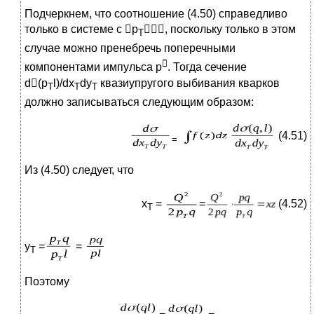
Подчеркнем, что соотношение (4.50) справедливо
только в системе с р
, поскольку только в этом
Т
случае можно пренебречь поперечными

компонентами импульса р
. Тогда сечение
d(p
l)/dx
dy
квазиупругого выбивания кварков
T
T
T
должно записываться следующим образом:
(4.51)
=
Из (4.50) следует, что
x
=
=
(4.52)
T
y
=
=
T
Поэтому