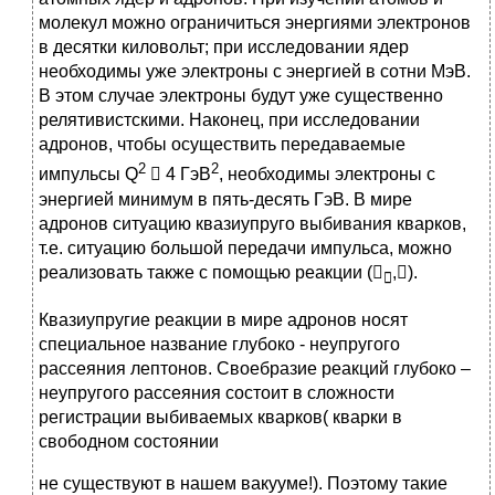
молекул можно ограничиться энергиями электронов
в десятки киловольт; при исследовании ядер
необходимы уже электроны с энергией в сотни МэВ.
В этом случае электроны будут уже существенно
релятивистскими. Наконец, при исследовании
адронов, чтобы осуществить передаваемые
2
2
импульсы Q
 4 ГэВ
, необходимы электроны с
энергией минимум в пять-десять ГэВ. В мире
адронов ситуацию квазиупруго выбивания кварков,
т.е. ситуацию большой передачи импульса, можно
реализовать также с помощью реакции (
,).

Квазиупругие реакции в мире адронов носят
специальное название глубоко - неупругого
рассеяния лептонов. Своебразие реакций глубоко –
неупругого рассеяния состоит в сложности
регистрации выбиваемых кварков( кварки в
свободном состоянии
не существуют в нашем вакууме!). Поэтому такие