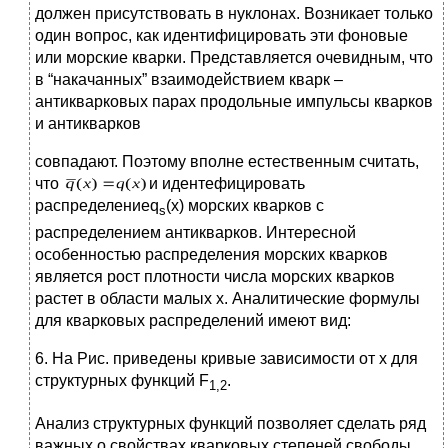
должен присутствовать в нуклонах. Возникает только
один вопрос, как идентифицировать эти фоновые
или морские кварки. Представляется очевидным, что
в “накачанных” взаимодействием кварк –
антикварковых парах продольные импульсы кварков
и антикварков
совпадают. Поэтому вполне естественным считать,
что
и идентефицировать
распределениеq
(x) морских кварков с
s
распределением антикварков. Интересной
особенностью распределения морских кварков
является рост плотности числа морских кварков
растет в области малых x. Аналитические формулы
для кварковых распределений имеют вид:
6. На Рис. приведены кривые зависимости от x для
структурных функций F
.
1,2
Анализ структурных функций позволяет сделать ряд
важных о свойствах кварковых степеней свободы.