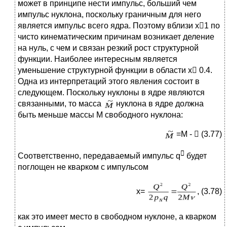
может в принципе нести импульс, больший чем
импульс нуклона, поскольку граничным для него
является импульс всего ядра. Поэтому вблизи x1 по
чисто кинематическим причинам возникает деление
на нуль, с чем и связан резкий рост структурной
функции. Наиболее интересным является
уменьшение структурной функции в области x 0.4.
Одна из интерпретаций этого явления состоит в
следующем. Поскольку нуклоны в ядре являются
связанными, то масса
нуклона в ядре должна
быть меньше массы М свободного нуклона:
=M -  (3.77)

Соответственно, передаваемый импульс q
будет
поглощен не кварком с импульсом
x=
, (3.78)
как это имеет место в свободном нуклоне, а кварком