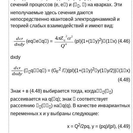
сечений процессов (е, е) и (
, ) на кварках. Эти

неполучаемые здесь сечения даются
непосредственно квантовой электродинамикой и
теорией слабых взаимодействий и имеют вид:
2
(eqeq) =
(pl){1+(1y)
}(1x) (4.46)
dxdy
2
2
(
qq) = (G
/)(pl){1+(1y)
y(1y/2)}(1x)

F
(4.48)
Знак + в (4.48) выбирается тогда, когда
(
)


рассеивается на q(q); знак  соответствует
рассеянию 
(
) наq(q). В качестве инвариантных


переменных х и у выбраны следующие:
2
x = Q
/2pq, y = (pq)/(pl), (4.49)