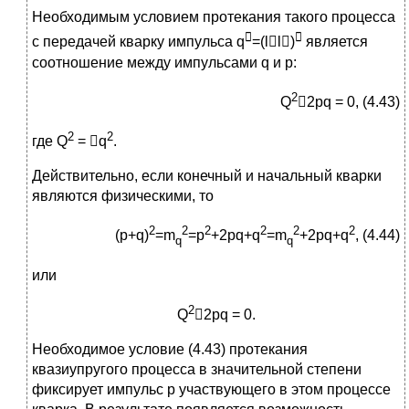
Необходимым условием протекания такого процесса


с передачей кварку импульса q
=(ll)
является
соотношение между импульсами q и р:
2
Q
2pq = 0, (4.43)
2
2
где Q
= q
.
Действительно, если конечный и начальный кварки
являются физическими, то
2
2
2
2
2
2
(p+q)
=m
=p
+2pq+q
=m
+2pq+q
, (4.44)
q
q
или
2
Q
2pq = 0.
Необходимое условие (4.43) протекания
квазиупругого процесса в значительной степени
фиксирует импульс р участвующего в этом процессе