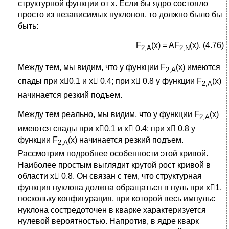
структурной функции от x. Если бы ядро состояло
просто из независимых нуклонов, то должно было бы
быть:
F
(x) = AF
(x). (4.76)
2,A
2,N
Между тем, мы видим, что у функции F
(x) имеются
2,
A
спады при x0.1 и x 0.4; при x 0.8 у функции F
(x)
2,
A
начинается резкий подъем.
Между тем реально, мы видим, что у функции F
(x)
2,
A
имеются спады при x0.1 и x 0.4; при x 0.8 у
функции F
(x) начинается резкий подъем.
2,
A
Рассмотрим подробнее особенности этой кривой.
Наиболее простым выглядит крутой рост кривой в
области x 0.8. Он связан с тем, что структурная
функция нуклона должна обращаться в нуль при x1,
поскольку конфигурация, при которой весь импульс
нуклона состредоточен в кварке характеризуется
нулевой вероятностью. Напротив, в ядре кварк