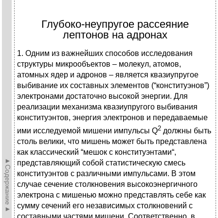
Глубоко-неупругое рассеяние
лептонов на адронах
1. Одним из важнейших способов исследования
структуры микрообъектов – молекул, атомов,
атомных ядер и адронов – является квазиупругое
выбивание их составных элементов (“конституэнов”)
электронами достаточно высокой энергии. Для
реализации механизма квазиупругого выбивания
конституэнтов, энергия электронов и передаваемые
2
ими исследуемой мишени импульсы Q
должны быть
столь велики, что мишень может быть представлена
как классический “мешок с конституэнтами“,
►Содержание►
представляющий собой статистическую смесь
конституэнтов с различными импульсами. В этом
случае сечение столкновения высокоэнергичного
электрона с мишенью можно представлять себе как
сумму сечений его независимых столкновений с
составными частями мишени. Соответственно, в