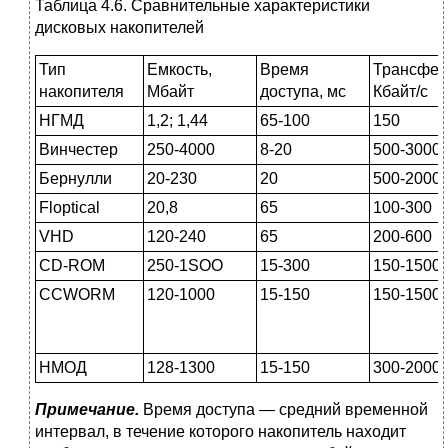
Таблица 4.6. Сравнительные характеристики
дисковых накопителей
Тип
Емкость,
Время
Трансфер
накопителя
Мбайт
доступа, мс
Кбайт/с
НГМД
1,2; 1,44
65-100
150
Винчестер
250-4000
8-20
500-3000
Бернулли
20-230
20
500-2000
Floptical
20,8
65
100-300
VHD
120-240
65
200-600
CD-ROM
250-1SOO
15-300
150-1500
CCWORM
120-1000
15-150
150-1500
НМОД
128-1300
15-150
300-2000
Примечание.
Время доступа — средний временной
интервал, в течение кото­рого накопитель находит