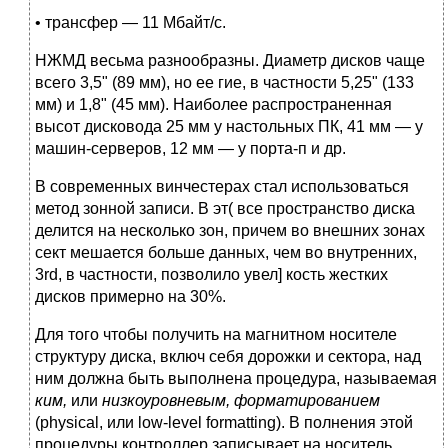
• трансфер — 11 Мбайт/с.
НЖМД весьма разнообразны. Диаметр дисков чаще
всего 3,5" (89 мм), но ее гие, в частности 5,25" (133
мм) и 1,8" (45 мм). Наиболее распространенная
высот дисковода 25 мм у настольных ПК, 41 мм — у
машин-серверов, 12 мм — у порта-п и др.
В современных винчестерах стал использоваться
метод зонной записи. В эт( все пространство диска
делится на несколько зон, причем во внешних зонах
сект мешается больше данных, чем во внутренних,
3rd, в частности, позволило увел] кость жестких
дисков примерно на 30%.
Для того чтобы получить на магнитном носителе
структуру диска, включ себя дорожки и сектора, над
ним должна быть выполнена процедура, называемая
ким,
или
низкоуровневым, форматированием
(physical, или low-level formatting). В полнения этой
процедуры контроллер записывает на носитель