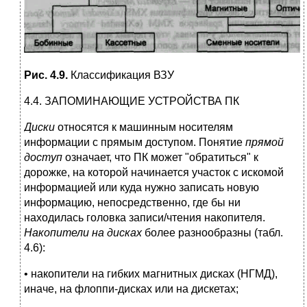
Рис. 4.9.
Классификация ВЗУ
4.4. ЗАПОМИНАЮЩИЕ УСТРОЙСТВА ПК
Диски
относятся к машинным носителям
информации с прямым доступом. Понятие
прямой
доступ
означает, что ПК может "обратиться" к
дорожке, на которой начина­ется участок с искомой
информацией или куда нужно записать новую
информацию, непо­средственно, где бы ни
находилась головка записи/чтения накопителя.
Накопители на дисках
более разнообразны (табл.
4.6):
• накопители на гибких магнитных дисках (НГМД),
иначе, на флоппи-дисках или на дискетах;