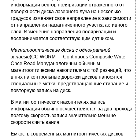
информации вектор поляриза­ции отраженного от
поверхности диска лазерного луча на несколько
градусов изменяет свое направление в зависимости
от направления намагниченного участка активного
слоя. Изме­нение направления поляризации и
воспринимается соответствующим датчиком.
Магнитооптические диски с однократной
записью
(СС WORM — Continuous Com­posite Write
Once Read Many)аналогичны обычным
магнитооптическим накопителям с той разницей, что
в них на контрольные дорожки дисков наносятся
специальные метки, предот­вращающие стирание и
повторную запись на диск.
В магнитооптических накопителях запись
информации обычно осуществляется за два прохода,
поэтому скорость записи значительно меньше
скорости считывания.
Емкость современных магнитооптических дисков