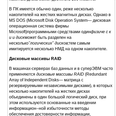
В ПК имеется обычно один, реже несколько
накопителей на жестких магнитных дис­ках. Однако в
MS DOS (Microsoft Disk Operation System— дисковая
операционная система фирмы
Microsoft)программными средствами один
физиче с к
и и диск
может быть раз­делен на
несколько
"логических" дисков;
тем самым
имитируется несколько НМД на одном накопителе.
Дисковые массивы
RAID
В машинах-серверах баз данных и в суперЭВМ часто
применяются
дисковые масси­вы
RAID
(Redundant
Array of Independent Disks— матрица с
резервируемыми независи­мыми дисками), в которых
несколько накопителей на жестких дисках
объединены в один большой логический диск, при
этом используются основанные на введении
информацион--ной избыточности методы
обеспечения достоверности информации,