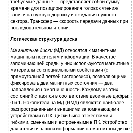
требуемые данные — представляет собой сумму
вре­мени для позиционирования головок чтения/
записи на нужную дорожку и ожидания нужного
сектора. Трансфер — скорость передачи данных при
после­довательном чтении.
Логическая структура диска
Ма гнитные диски
(МД) относятся к магнитным
машинным носителям информации. В качестве
запоминающей среды у них используются магнитные
материалы со специальны­ми свойствами (с
прямоугольной петлей гистерезиса), позволяющими
фиксировать два маг­нитных состояния — два
направления намагниченности. Каждому из этих
состояний ставятся в соответствие двоичные цифры:
0 и 1. Накопители на МД (НМД) являются наибо­лее
распространенными внешними запоминающими
устройствами в ПК. Диски бывают жесткими и
гибкими, сменными и встроенными в ПК. Устройство
для чтения и записи ин­формации на магнитном диске