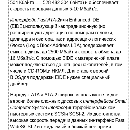
504 Кбайта = = 528 482 304 байта) и обеспечивает
скорость передачи данных 5-10 Мбайт/с.
Интерфейс
Fast ATA-2
или Enhanced IDE
(EIDE),использующий как тради­ционную (но
расширенную) адресацию по номерам головки,
цилиндра и сектора, так и ад­ресацию логических
блоков (Logic Block Address LBA),поддерживает
емкость диска до 2500 Мбайт и скорость обмена до
16 Мбайт/с. С помощью EIDE к материнской плате
может подключаться до четырех накопителей, в том
числе и CD-ROM,и НКМЛ. Для старых вер­сий
BIOSдля поддержки EIDE нужен специальный
драйвер.
Наряду с ATA и ATA-2 широко используются и две
версии более сложных дисковых
интерфейсов
Small
Computer System Interface
(интерфейс малых ком­
пьютерных систем): SCSIи SCSI-2. Их достоинства:
высокая скорость передачи дан­ных (интерфейс Fast
WideSCSI-2 и ожидаемый в ближайшее время