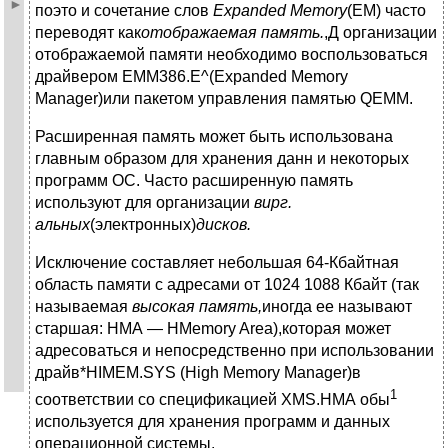
поэто и сочетание слов
Expanded Memory
(ЕМ) часто
переводят как
отображаемая память.
,Д организации
отображаемой памяти необходимо воспользоваться
драйвером ЕММ386.Е^(Expanded Memory
Manager)или пакетом управления памятью QEMM.
Расширенная память может быть использована
главным образом для хранения данн и некоторых
программ ОС. Часто расширенную память
используют для организации
вирг.
альных
(электронных)
дисков.
Исключение составляет небольшая 64-Кбайтная
область памяти с адресами от 1024 1088 Кбайт (так
называемая
высокая память,
иногда ее называют
старшая: НМА — НMemory Area),которая может
адресоваться и непосредственно при использовании
драйв*HIMEM.SYS (High Memory Manager)в
1
соответствии со спецификацией XMS.НМА обы
используется для хранения программ и данных
операционной системы.