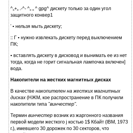
^„+„ .-^- ^„ „ ^ gpg^ дискету только за один угол
защитного конвер1
' • нельзя мыть дискету;
:: Г • нужно извлекать дискету перед выключением
ПК;
• вставлять дискету в дисковод и вынимать ее из нет
тогда, когда не горит сигнальная лампочка включен]
вода.
Накопители на жестких магнитных дисках
В качестве
накопителен на жестких магнитных
дисках
(НЖМ, кое распространение в ПК получили
накопители типа
"винчестер".
Термин
винчестер
возник из жаргонного названия
первой модели жесткого j костью 1$ Кбайт (IBM, 1973
г.), имевшего 30 дорожек по 30 секторов, что