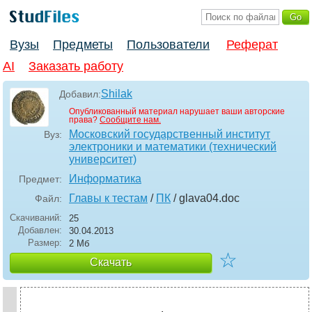
Вузы
Предметы
Пользователи
Реферат
AI
Заказать работу
Shilak
Добавил:
Опубликованный материал нарушает ваши авторские
права?
Сообщите нам.
Московский государственный институт
Вуз:
электроники и математики (технический
университет)
Информатика
Предмет:
Главы к тестам
/
ПК
/ glava04
.doc
Файл:
Скачиваний:
25
Добавлен:
30.04.2013
Размер:
2 Мб
☆
Скачать