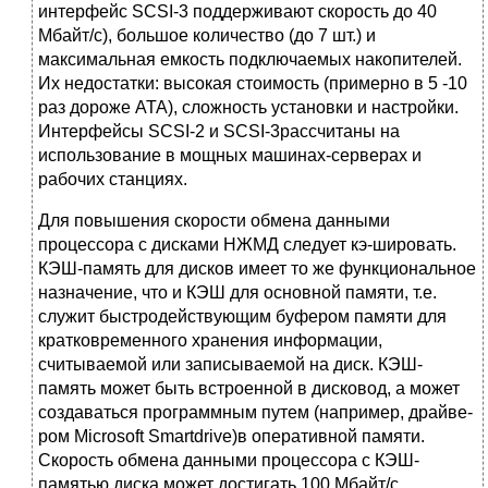
интерфейс SCSI-3 поддерживают скорость до 40
Мбайт/с), большое количество (до 7 шт.) и
максимальная ем­кость подключаемых накопителей.
Их недостатки: высокая стоимость (примерно в 5 -10
раз дороже ATA), сложность установки и настройки.
Интерфейсы SCSI-2 и SCSI-3рас­считаны на
использование в мощных машинах-серверах и
рабочих станциях.
Для повышения скорости обмена данными
процессора с дисками НЖМД следует кэ-шировать.
КЭШ-память для дисков имеет то же функциональное
назначение, что и КЭШ для основной памяти, т.е.
служит быстродействующим буфером памяти для
кратковремен­ного хранения информации,
считываемой или записываемой на диск. КЭШ-
память может быть встроенной в дисковод, а может
создаваться программным путем (например, драйве­
ром Microsoft Smartdrive)в оперативной памяти.
Скорость обмена данными процессора с КЭШ-
памятью диска может достигать 100 Мбайт/с.