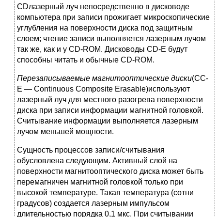
CDлазерный луч непосредственно в дисководе
компьюте­ра при записи прожигает микроскопические
углубления на поверхности диска под защитным
слоем; чтение записи выполняется лазерным лучом
так же, как и у CD-ROM. Дисководы CD-E будут
способны читать и обычные CD-ROM.
Перезаписываемые магнитооптические диски
(СС-
Е — Continuous Composite Eras­able)используют
лазерный луч для местного разогрева поверхности
диска при записи ин­формации магнитной головкой.
Считывание информации выполняется лазерным
лучом меньшей мощности.
Сущность процессов записи/считывания
обусловлена следующим. Активный слой на
поверхности магнитооптического диска может быть
перемагничен магнитной головкой только при
высокой температуре. Такая температура (сотни
градусов) создается лазерным импульсом
длительностью порядка 0,1 мкс. При считывании