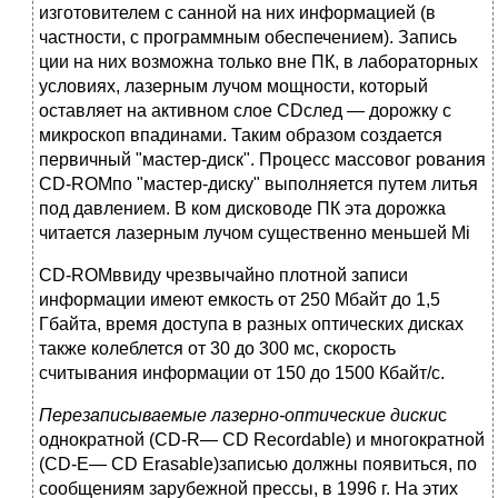
изготовителем с санной на них информацией (в
частности, с программным обеспечением). Запись
ции на них возможна только вне ПК, в лабораторных
условиях, лазерным лучом мощности, который
оставляет на активном слое CDслед — дорожку с
микроскоп впадинами. Таким образом создается
первичный "мастер-диск". Процесс массовог рования
CD-ROMпо "мастер-диску" выполняется путем литья
под давлением. В ком дисководе ПК эта дорожка
читается лазерным лучом существенно меньшей Mi
CD-ROMввиду чрезвычайно плотной записи
информации имеют емкость от 250 Мбайт до 1,5
Гбайта, время доступа в разных оптических дисках
также колеблется от 30 до 300 мс, скорость
считывания информации от 150 до 1500 Кбайт/с.
Перезаписываемые лазерно-оптические диски
с
однократной (CD-R— CD Recordable) и многократной
(CD-E— CD Erasable)записью должны появиться, по
сообщениям зару­бежной прессы, в 1996 г. На этих