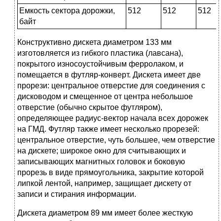
Емкость сектора дорожки,
512
512
512
байт
Конструктивно дискета диаметром 133 мм
изготовляется из гибкого пластика (лавса­на),
покрытого износоустойчивым ферролаком, и
помещается в футляр-конверт. Дискета имеет две
прорези: центральное отверстие для соединения с
дисководом и смещенное от центра небольшое
отверстие (обычно скрытое футляром),
определяющее радиус-вектор на­чала всех дорожек
на ГМД. Футляр также имеет несколько прорезей:
центральное отверс­тие, чуть большее, чем отверстие
на дискете; широкое окно для считывающих и
записывающих магнитных головок и боковую
прорезь в виде прямоугольника, закрытие ко­торой
липкой лентой, например, защищает дискету от
записи и стирания информации.
Дискета диаметром 89 мм имеет более жесткую