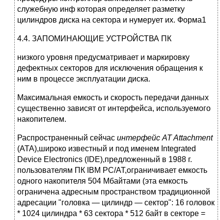
служебную инф которая определяет разметку
цилиндров диска на сектора и нумерует их. Форма1
4.4. ЗАПОМИНАЮЩИЕ УСТРОЙСТВА ПК
низкого уровня предусматривает и маркировку
дефектных секторов для исключения обра­щения к
ним в процессе эксплуатации диска.
Максимальная емкость и скорость передачи данных
существенно зависят от интер­фейса, используемого
накопителем.
Распространенный сейчас
интерфейс
AT Attachment
(ATA),широко из­вестный и под именем Integrated
Device Electronics (IDE),предложенный в 1988 г.
пользова­телям ПК IBM PC/AT,ограничивает емкость
одного накопителя 504 Мбайтами (эта емкость
ограничена адресным пространством традиционной
адресации "головка — цилиндр — сектор": 16 головок
* 1024 цилиндра * 63 сектора * 512 байт в секторе =