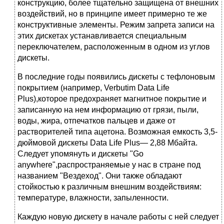
конструкцию, более тщательно защи­щена от внешних
воздействий, но в принципе имеет примерно те же
конструктивные элементы. Режим запрета записи на
этих дискетах устанавливается специальным
переклю­чателем, расположенным в одном из углов
дискеты.
В последние годы появились дискеты с тефлоновым
покрытием (например, Verbutim Data Life
Plus),которое предохраняет магнитное покрытие и
записанную на нем информа­цию от грязи, пыли,
воды, жира, отпечатков пальцев и даже от
растворителей типа ацетона. Возможная емкость 3,5-
дюймовой дискеты Data Life Plus— 2,88 Мбайта.
Следует упомя­нуть и дискеты "Go
anywhere",распространяемые у нас в стране под
названием "Вездеход". Они также обладают
стойкостью к различным внешним воздействиям:
температуре, влаж­ности, запыленности.
Каждую новую дискету в начале работы с ней следует