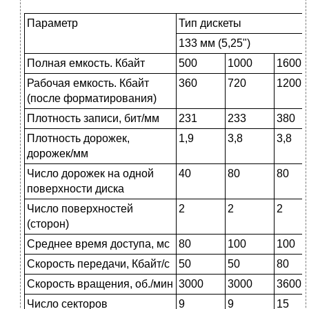
Параметр
Тип дискеты
133 мм (5,25")
Полная емкость. Кбайт
500
1000
1600
Рабочая емкость. Кбайт
360
720
1200
(после форма­тирования)
Плотность записи, бит/мм
231
233
380
Плотность дорожек,
1,9
3,8
3,8
дорожек/мм
Число дорожек на одной
40
80
80
поверхности диска
Число поверхностей
2
2
2
(сторон)
Среднее время доступа, мс
80
100
100
Скорость передачи, Кбайт/с
50
50
80
Скорость вращения, об./мин
3000
3000
3600
Число секторов
9
9
15