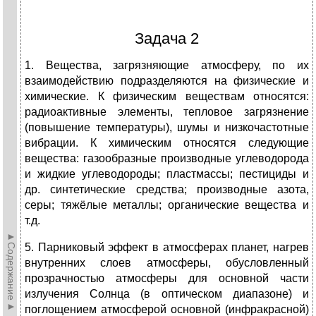
Задача 2
1. Вещества, загрязняющие атмосферу, по их
взаимодействию подразделяются на физические и
химические. К физическим веществам относятся:
радиоактивные элементы, тепловое загрязнение
(повышение температуры), шумы и низкочастотные
вибрации. К химическим относятся следующие
вещества: газообразные производные углеводорода
и жидкие углеводороды; пластмассы; пестициды и
др. синтетические средства; производные азота,
серы; тяжёлые металлы; органические вещества и
т.д.
►Содержание►
5. Парниковый эффект в атмосферах планет, нагрев
внутренних слоев атмосферы, обусловленный
прозрачностью атмосферы для основной части
излучения Солнца (в оптическом диапазоне) и
поглощением атмосферой основной (инфракрасной)