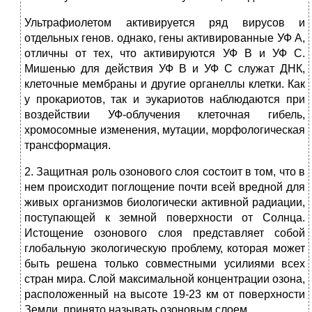
Ультрафиолетом активируется ряд вирусов и
отдельных генов. однако, гены активированные УФ А,
отличны от тех, что активируются УФ В и УФ С.
Мишенью для действия УФ В и УФ С служат ДНК,
клеточные мембраны и другие органеллы клетки. Как
у прокариотов, так и эукариотов наблюдаются при
воздействии УФ-облучения клеточная гибель,
хромосомные изменения, мутации, морфологическая
трансформация.
2. Защитная роль озонового слоя состоит в том, что в
нем происходит поглощение почти всей вредной для
живых организмов биологически активной радиации,
поступающей к земной поверхности от Солнца.
Истощение озонового слоя представляет собой
глобальную экологическую проблему, которая может
быть решена только совместными усилиями всех
стран мира. Слой максимальной концентрации озона,
расположенный на высоте 19-23 км от поверхности
Земли, принято называть озоновым слоем.