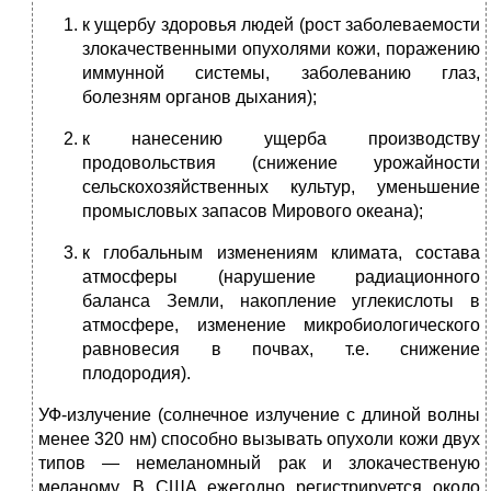
к ущербу здоровья людей (рост заболеваемости
злокачественными опухолями кожи, поражению
иммунной системы, заболеванию глаз,
болезням органов дыхания);
к нанесению ущерба производству
продовольствия (снижение урожайности
сельскохозяйственных культур, уменьшение
промысловых запасов Мирового океана);
к глобальным изменениям климата, состава
атмосферы (нарушение радиационного
баланса Земли, накопление углекислоты в
атмосфере, изменение микробиологического
равновесия в почвах, т.е. снижение
плодородия).
УФ-излучение (солнечное излучение с длиной волны
менее 320 нм) способно вызывать опухоли кожи двух
типов — немеланомный рак и злокачественую
меланому. В США ежегодно регистрируется около