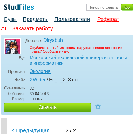
Вузы
Предметы
Пользователи
Реферат
AI
Заказать работу
Diryabuh
Добавил:
Опубликованный материал нарушает ваши авторские
права?
Сообщите нам.
Московский технический университет связи
Вуз:
и информатики
Экология
Предмет:
XWider
/ Ec_1_2_3
.doc
Файл:
Скачиваний:
32
Добавлен:
30.04.2013
Размер:
100 Кб
☆
Скачать
< Предыдущая
2 / 2