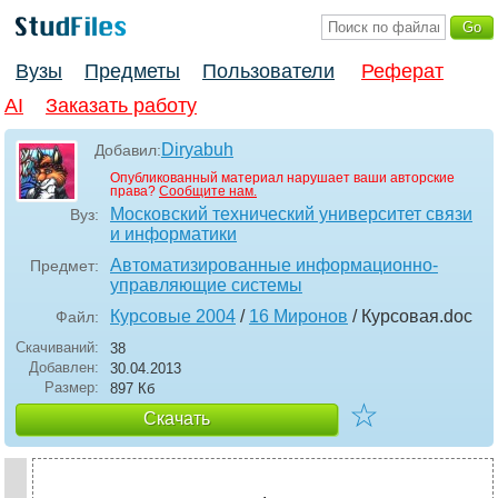
Вузы
Предметы
Пользователи
Реферат
AI
Заказать работу
Diryabuh
Добавил:
Опубликованный материал нарушает ваши авторские
права?
Сообщите нам.
Московский технический университет связи
Вуз:
и информатики
Автоматизированные информационно-
Предмет:
управляющие системы
Курсовые 2004
/
16 Миронов
/ Курсовая
.doc
Файл:
Скачиваний:
38
Добавлен:
30.04.2013
Размер:
897 Кб
☆
Скачать