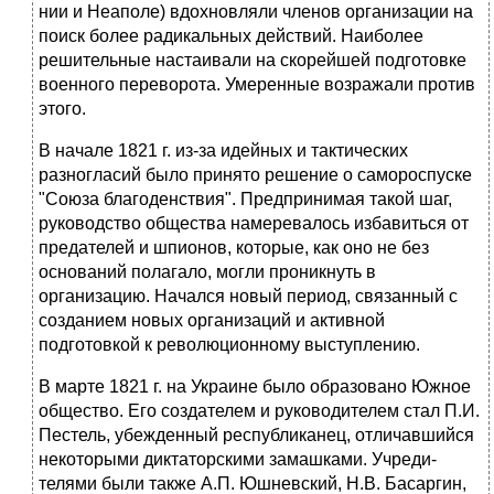
нии и Неаполе) вдохновляли членов организации на
поиск более ради­кальных действий. Наиболее
решительные настаивали на скорейшей подготовке
военного переворота. Умеренные возражали против
этого.
В начале 1821 г. из-за идейных и тактических
разногласий было принято решение о самороспуске
"Союза благоденствия". Предприни­мая такой шаг,
руководство общества намеревалось избавиться от
пре­дателей и шпионов, которые, как оно не без
оснований полагало, могли проникнуть в
организацию. Начался новый период, связанный с
созда­нием новых организаций и активной
подготовкой к революционному выступлению.
В марте 1821 г. на Украине было образовано Южное
общество. Его создателем и руководителем стал П.И.
Пестель, убежденный республи­канец, отличавшийся
некоторыми диктаторскими замашками. Учреди­
телями были также А.П. Юшневский, Н.В. Басаргин,