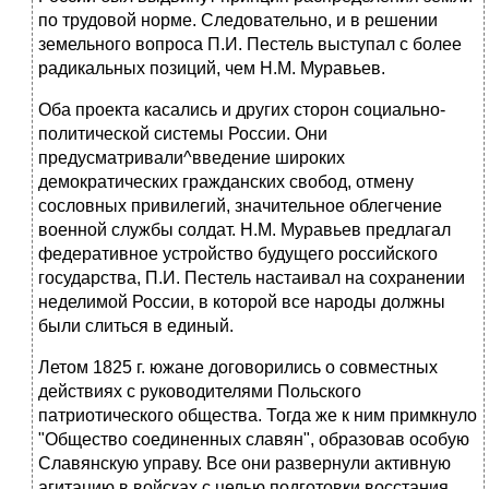
по трудовой норме. Следова­тельно, и в решении
земельного вопроса П.И. Пестель выступал с более
радикальных позиций, чем Н.М. Муравьев.
Оба проекта касались и других сторон социально-
политической сис­темы России. Они
предусматривали^введение широких
демократических гражданских свобод, отмену
сословных привилегий, значительное об­легчение
военной службы солдат. Н.М. Муравьев предлагал
федератив­ное устройство будущего российского
государства, П.И. Пестель на­стаивал на сохранении
неделимой России, в которой все народы долж­ны
были слиться в единый.
Летом 1825 г. южане договорились о совместных
действиях с руко­водителями Польского
патриотического общества. Тогда же к ним примкнуло
"Общество соединенных славян", образовав особую
Славян­скую управу. Все они развернули активную
агитацию в войсках с целью подготовки восстания