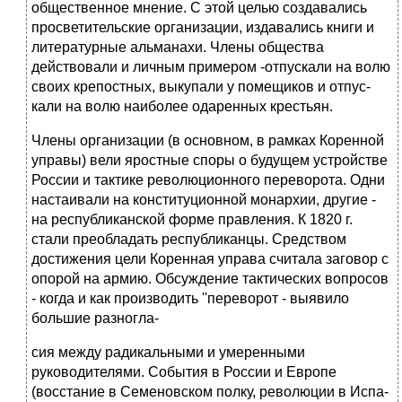
общественное мнение. С этой целью создавались
просветительские организации, издавались книги и
литера­турные альманахи. Члены общества
действовали и личным примером -отпускали на волю
своих крепостных, выкупали у помещиков и отпус­
кали на волю наиболее одаренных крестьян.
Члены организации (в основном, в рамках Коренной
управы) вели яростные споры о будущем устройстве
России и тактике революцион­ного переворота. Одни
настаивали на конституционной монархии, другие -
на республиканской форме правления. К 1820 г.
стали преоб­ладать республиканцы. Средством
достижения цели Коренная управа считала заговор с
опорой на армию. Обсуждение тактических вопро­сов
- когда и как производить ''переворот - выявило
большие разногла-
сия между радикальными и умеренными
руководителями. События в России и Европе
(восстание в Семеновском полку, революции в Испа­