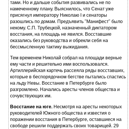
тами. Но и дальше события развивались не по
намеченному плану. Вы­яснилось, что Сенат уже
присягнул императору Николаю I и сенаторы
разошлись по домам. Предъявить "Манифест" было
некому. С.П. Тру­бецкой, назначенный диктатором
восстания, на площадь не явился. Вос­ставшие
оказались без руководства и обрекли себя на
бессмысленную тактику выжидания.
Тем временем Николай собрал на площади верные
ему части и ре­шительно ими воспользовался.
Артиллерийская картечь рассеяла ряды восставших,
которые в беспорядочном бегстве пытались спастись
на льду Невы. Восстание в Петербурге было
разгромлено. Начались аресты членов общества и
сочувствующих им.
Восстание на юге.
Несмотря на аресты некоторых
руководителей Южного общества и известия о
поражении восстания в Петербурге, ос­тавшиеся на
свободе решили поддержать своих товарищей. 29