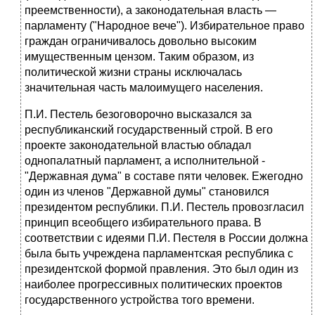
преемственности), а законодательная власть —
парламенту ("Народное вече"). Избиратель­ное право
граждан ограничивалось довольно высоким
имущественным цензом. Таким образом, из
политической жизни страны исключалась
значительная часть малоимущего населения.
П.И. Пестель безоговорочно высказался за
республиканский госу­дарственный строй. В его
проекте законодательной властью обладал
однопалатный парламент, а исполнительной -
"Державная дума" в со­ставе пяти человек. Ежегодно
один из членов "Державной думы" стано­вился
президентом республики. П.И. Пестель провозгласил
принцип всеобщего избирательного права. В
соответствии с идеями П.И. Пестеля в России должна
была быть учреждена парламентская республика с
президентской формой правления. Это был один из
наиболее прогрес­сивных политических проектов
государственного устройства того вре­мени.