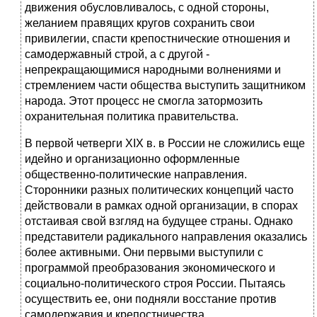
движения обусловли­валось, с одной стороны,
желанием правящих кругов сохранить свои
привилегии, спасти крепостнические отношения и
самодержавный строй, а с другой -
непрекращающимися народными волнениями и
стремлением части общества выступить защитником
народа. Этот про­цесс не смогла затормозить
охранительная политика правительства.
В первой четверги XIX в. в России не сложились еще
идейно и ор­ганизационно оформленные
общественно-политические направления.
Сторонники разных политических концепций часто
действовали в рам­ках одной организации, в спорах
отстаивая свой взгляд на будущее страны. Однако
представители радикального направления оказались
более активными. Они первыми выступили с
программой преобразова­ния экономического и
социально-политического строя России. Пытаясь
осуществить ее, они подняли восстание против
самодержавия и крепо­стничества.