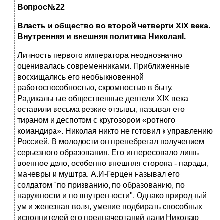
Вопрос№22
Власть и общество во второй четверти ХIХ века.
Внутренняя и внешняя политика НиколаяI.
Личность первого императора неоднозначно
оценивалась современниками. Приближенные
восхищались его необыкновенной
работоспособностью, скромностью в быту.
Радикальные общественные деятели ХIХ века
оставили весьма резкие отзывы, называя его
тираном и деспотом с кругозором «ротного
командира». Николая никто не готовил к управлению
Россией. В молодости он пренебрегал получением
серьез­ного образования. Его интересовало лишь
военное дело, особенно внешняя сторона - парады,
маневры и муштра. А.И-Герцен называл его
солдатом "по призванию, по образованию, по
наружности и по внутрен­ности". Однако природный
ум и железная воля, умение подбирать спо­собных
исполнителей его предначертаний дали Николаю