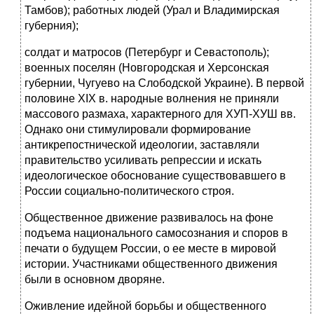
Тамбов); работных людей (Урал и Владимирская
губерния);
солдат и матросов (Петербург и Севастополь);
военных поселян (Новгородская и Херсонская
губернии, Чугуево на Слободской Украи­не). В первой
половине XIX в. народные волнения не приняли
массово­го размаха, характерного для ХУП-ХУШ вв.
Однако они стимулировали формирование
антикрепостнической идеологии, заставляли
правитель­ство усиливать репрессии и искать
идеологическое обоснование суще­ствовавшего в
России социально-политического строя.
Общественное движение развивалось на фоне
подъема национально­го самосознания и споров в
печати о будущем России, о ее месте в ми­ровой
истории. Участниками общественного движения
были в основном дворяне.
Оживление идейной борьбы и общественного