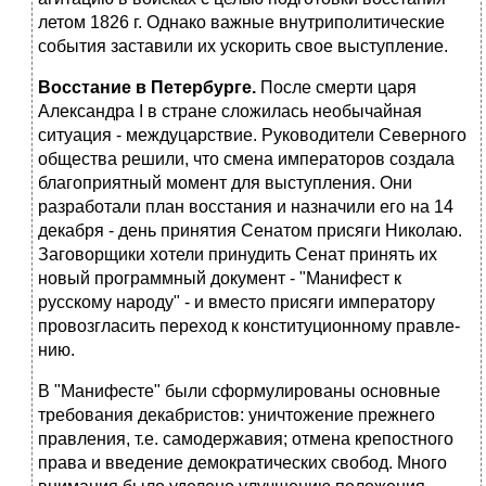
летом 1826 г. Однако важные внутриполитиче­ские
события заставили их ускорить свое выступление.
Восстание в Петербурге.
После смерти царя
Александра I в стране сложилась необычайная
ситуация - междуцарствие. Руководители Се­верного
общества решили, что смена императоров создала
благопри­ятный момент для выступления. Они
разработали план восстания и назначили его на 14
декабря - день принятия Сенатом присяги Нико­лаю.
Заговорщики хотели принудить Сенат принять их
новый про­граммный документ - "Манифест к
русскому народу" - и вместо при­сяги императору
провозгласить переход к конституционному правле­
нию.
В "Манифесте" были сформулированы основные
требования декаб­ристов: уничтожение прежнего
правления, т.е. самодержавия; отмена крепостного
права и введение демократических свобод. Много