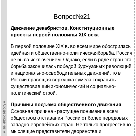
Вопрос№21
Движение декабристов. Конституционные
проекты первой половины ХIХ века
В первой половине XIX в. во всем мире обострилась
идейная и об­щественно-политическаяборьба. Россия
не была исключением. Однако, если в ряде стран эта
борьба закончилась победой буржуазных револю­ций
и национально-освободительных движений, то в
России правящая верхушка сумела сохранить
существовавший экономический и социаль­но-
политический строй.
►Содержание►
Причины подъема общественного движения.
Основная причина - растущее понимание всем
обществом отставания России от более пере­довых
западно-европейских стран. Не только прогрессивно
мыслящие представители дворянства и