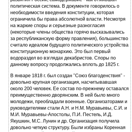
политическая система. В документе говорилось о
необходимости введения конституции, кото­рая
ограничила бы права абсолютной власти. Несмотря
на жаркие спо­ры и серьезные разногласия
(некоторые члены общества горячо выска­зывались
за республиканскую форму правления), большинство
считало идеалом будущего политического устройства
конституционную монар­хию. Это был первый
водораздел во взглядах декабристов. Споры по
данному вопросу продолжались вплоть до 1825 г.
В январе 1818 г. был создан "Союз благоденствия" -
довольно круп­ная организация, насчитывавшая
около 200 человек. Ее состав по-прежнему оставался
преимущественно дворянским. В ней было мно­го
молодежи, преобладали военные. Организаторами и
руководителя­ми стали А.Н. и Н.М. Муравьевы, С.И. и
М.И. Муравьевы-Апостолы, П.И. Пестель, И.Д.
Якушкин, М.С. Лунин и др. Организация получила
довольно четкую структуру. Были избраны Коренная