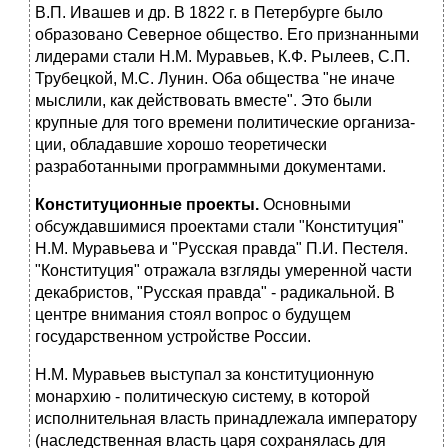
В.П. Ивашев и др. В 1822 г. в Петербурге было
образовано Северное общество. Его при­знанными
лидерами стали Н.М. Муравьев, К.Ф. Рылеев, С.П.
Трубец­кой, М.С. Лунин. Оба общества "не иначе
мыслили, как действовать вместе". Это были
крупные для того времени политические организа­
ции, обладавшие хорошо теоретически
разработанными программными документами.
Конституционные проекты.
Основными
обсуждавшимися проекта­ми стали "Конституция"
Н.М. Муравьева и "Русская правда" П.И. Пес­теля.
"Конституция" отражала взгляды умеренной части
декабристов, "Русская правда" - радикальной. В
центре внимания стоял вопрос о будущем
государственном устройстве России.
Н.М. Муравьев выступал за конституционную
монархию - полити­ческую систему, в которой
исполнительная власть принадлежала импе­ратору
(наследственная власть царя сохранялась для