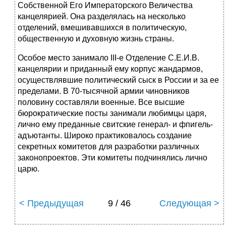
Собственной Его Им­ператорского Величества
канцелярией. Она разделялась на несколько
отделений, вмешивавшихся в политическую,
общественную и духовную жизнь страны.
Особое место занимало III-е Отделение С.Е.И.В.
канцелярии и при­данный ему корпус жандармов,
осуществлявшие политический сыск в России и за ее
пределами. В 70-тысячной армии чиновников
половину составляли военные. Все высшие
бюрократические посты занимали лю­бимцы царя,
лично ему преданные свитские генерал- и фпигель-
адъютанты. Широко практиковалось создание
секретных комитетов для разработки различных
законопроектов. Эти комитеты подчинялись лич­но
царю.
< Предыдущая
9 / 46
Следующая >