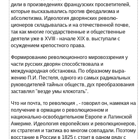
дили в произведениях французских просветителей,
которые высказыва­лись против феодализма и
абсолютизма. Идеология дворянских револю­
ционеров складывалась и на отечественной почве,
так как многие госу­дарственные и общественные
деятели уже в XVIII - начале XIX в. вы­ступали с
осуждением крепостного права.
Формированию революционного мировоззрения у
части русских дво­рян способствовала и
международная обстановка. По образному выра­
жению П.И. Пестеля, одного из самых радикальных
руководителей тайных обществ, дух преобразования
заставлял "везде умы клокотать".
Что ни почта, то революция , - говорил он, намекая на
получение в ормации о революционном и
национально-освободительном Европе и Латинской
Америке. Идеология европейских и революционеров,
их стратегия и тактика во многом совпадали. Поэтому
восстание в России в 1825 г. стоит в одном ряду с