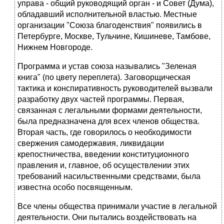
управа - общий руководящий орган - и Совет (Дума),
обладавший исполнительной вла­стью. Местные
организации "Союза благоденствия" появились в
Петер­бурге, Москве, Тульчине, Кишиневе, Тамбове,
Нижнем Новгороде.
Программа и устав союза назывались "Зеленая
книга" (по цвету пе­реплета). Заговорщическая
тактика и конспиративность руководителей вызвали
разработку двух частей программы. Первая,
связанная с ле­гальными формами деятельности,
была предназначена для всех членов общества.
Вторая часть, где говорилось о необходимости
свержения самодержавия, ликвидации
крепостничества, введении конституционно­го
правления и, главное, об осуществлении этих
требований насильст­венными средствами, была
известна особо посвященным.
Все члены общества принимали участие в легальной
деятельности. Они пытались воздействовать на