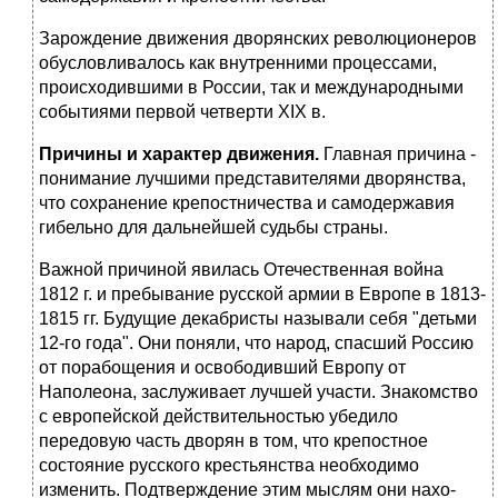
Зарождение движения дворянских революционеров
обусловливалось как внутренними процессами,
происходившими в России, так и между­народными
событиями первой четверти XIX в.
Причины и характер движения.
Главная причина -
понимание лучшими представителями дворянства,
что сохранение крепостничества и самодержавия
гибельно для дальнейшей судьбы страны.
Важной причиной явилась Отечественная война
1812 г. и пребыва­ние русской армии в Европе в 1813-
1815 гг. Будущие декабристы назы­вали себя "детьми
12-го года". Они поняли, что народ, спасший Россию
от порабощения и освободивший Европу от
Наполеона, заслуживает лучшей участи. Знакомство
с европейской действительностью убедило
передовую часть дворян в том, что крепостное
состояние русского кре­стьянства необходимо
изменить. Подтверждение этим мыслям они нахо­