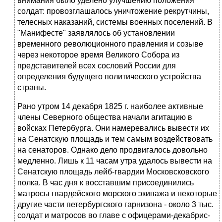
внимания было уделено улучшению положения
солдат: провозглашалось уничтожение рекрутчины,
телесных наказаний, системы военных посе­лений. В
"Манифесте" заявлялось об установлении
временного револю­ционного правления и созыве
через некоторое время Великого Собора из
представителей всех сословий России для
определения будущего по­литического устройства
страны.
Рано утром 14 декабря 1825 г. наиболее активные
члены Северного общества начали агитацию в
войсках Петербурга. Они намеревались вывести их
на Сенатскую площадь и тем самым воздействовать
на сена­торов. Однако дело продвигалось довольно
медленно. Лишь к 11 часам утра удалось вывести на
Сенатскую площадь лейб-гвардии Московсковского
полка. В час дня к восставшим присоединились
матросы гвардейского морского экипажа и некоторые
другие части петербургского гарнизо­на - около 3 тыс.
солдат и матросов во главе с офицерами-декабрис­