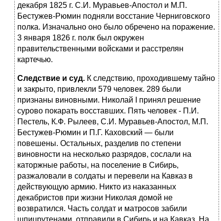
декабря 1825 г. С.И. Муравьев-Апостол и М.П.
Бестужев-Рюмин подняли вос­стание Черниговского
полка. Изначально оно было обречено на пора­жение.
3 января 1826 г. полк был окружен
правительственными вой­сками и расстрелян
картечью.
Следствие и суд.
К следствию, проходившему тайно
и закрыто, при­влекли 579 человек. 289 были
признаны виновными. Николай I принял решение
сурово покарать восставших. Пять человек - П.И.
Пестель, К.Ф. Рылеев, С.И. Муравьев-Апостол, М.П.
Бестужев-Рюмин и П.Г. Ка­ховский — были
повешены. Остальных, разделив по степени
виновности на несколько разрядов, сослали на
каторжные работы, на поселение в Сибирь,
разжаловали в солдаты и перевели на Кавказ в
действующую армию. Никто из наказанных
декабристов при жизни Николая домой не
возвратился. Часть солдат и матросов забили
шпицрутенами, отправили в Сибирь и на Кавказ. На