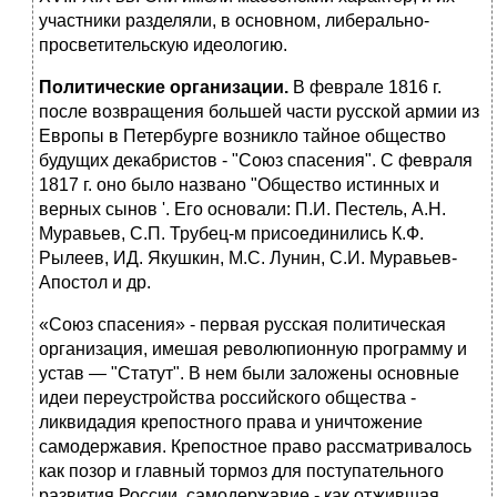
участники разделяли, в основном, либерально-
просветительскую идеологию.
Политические организации.
В феврале 1816 г.
после возвращения большей части русской армии из
Европы в Петербурге возникло тайное общество
будущих декабристов - "Союз спасения". С февраля
1817 г. оно было названо "Общество истинных и
верных сынов '. Его основали: П.И. Пестель, А.Н.
Муравьев, С.П. Трубец-м присоединились К.Ф.
Рылеев, ИД. Якушкин, М.С. Лунин, С.И. Муравьев-
Апостол и др.
«Союз спасения» - первая русская политическая
организация, имешая революпионную программу и
устав — "Статут". В нем были заложены основные
идеи переустройства российского общества -
ликвидадия крепостного права и уничтожение
самодержавия. Крепостное право рассматривалось
как позор и главный тормоз для поступательного
развития России, самодержавие - как отжившая