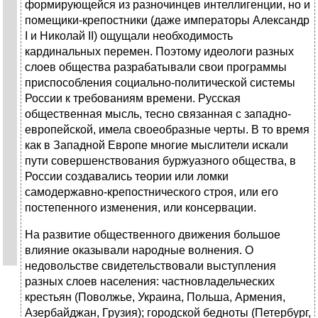
формирующейся из разночинцев интелли­генции, но и
помещики-крепостники (даже императоры Александр
I и Николай II) ощущали необходимость
кардинальных перемен. Поэтому идеологи разных
слоев общества разрабатывали свои программы
при­способления социально-политической системы
России к требованиям времени. Русская
общественная мысль, тесно связанная с западно­
европейской, имела своеобразные черты. В то время
как в Западной Европе многие мыслители искали
пути совершенствования буржуазного общества, в
России создавались теории или ломки
самодержавно-крепостнического строя, или его
постепенного изменения, или консер­вации.
На развитие общественного движения большое
влияние оказывали народные волнения. О
недовольстве свидетельствовали выступления
разных слоев населения: частновладельческих
крестьян (Поволжье, Ук­раина, Польша, Армения,
Азербайджан, Грузия); городской бедноты (Петербург,