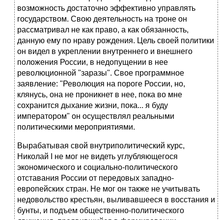
возможность достаточно эффективно управлять
государством. Свою деятельность на троне он
рассматривал не как право, а как обязанность,
данную ему по нраву рождения. Цель своей политики
он видел в укреплении внутрен­него и внешнего
положения России, в недопущении в нее
революцион­ной "заразы". Свое программное
заявление: "Революция на пороге Рос­сии, но,
клянусь, она не проникнет в нее, пока во мне
сохранится ды­хание жизни, пока... я буду
императором" он осуществлял реальными
политическими мероприятиями.
Вырабатывая свой внутриполитический курс,
Николай I не мог не видеть углубляющегося
экономического и социально-политического
отставания России от передовых западно-
европейских стран. Не мог он также не учитывать
недовольство крестьян, выливавшееся в восстания и
бунты, и подъем общественно-политического