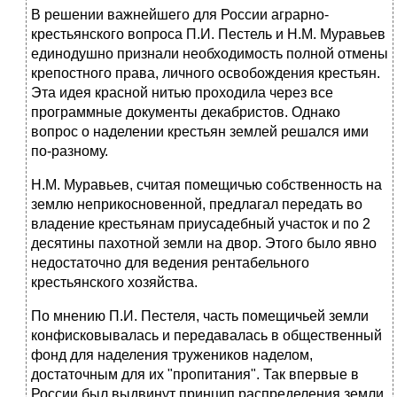
В решении важнейшего для России аграрно-
крестьянского вопроса П.И. Пестель и Н.М. Муравьев
единодушно признали необходимость полной отмены
крепостного права, личного освобождения крестьян.
Эта идея красной нитью проходила через все
программные документы де­кабристов. Однако
вопрос о наделении крестьян землей решался ими
по-разному.
Н.М. Муравьев, считая помещичью собственность на
землю непри­косновенной, предлагал передать во
владение крестьянам приусадебный участок и по 2
десятины пахотной земли на двор. Этого было явно
не­достаточно для ведения рентабельного
крестьянского хозяйства.
По мнению П.И. Пестеля, часть помещичьей земли
конфисковыва­лась и передавалась в общественный
фонд для наделения тружеников наделом,
достаточным для их "пропитания". Так впервые в
России был выдвинут принцип распределения земли