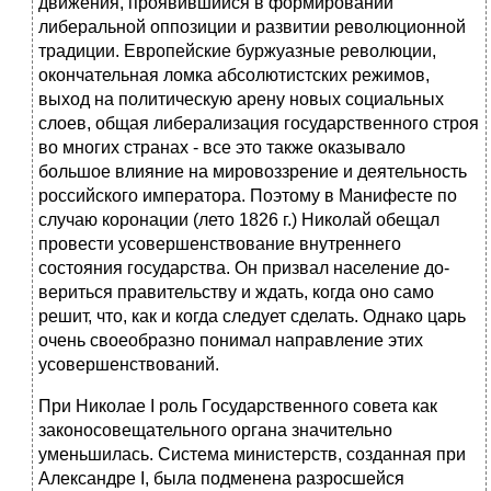
движения, проявившийся в формировании
либеральной оппозиции и развитии революционной
тра­диции. Европейские буржуазные революции,
окончательная ломка аб­солютистских режимов,
выход на политическую арену новых социаль­ных
слоев, общая либерализация государственного строя
во многих странах - все это также оказывало
большое влияние на мировоззрение и деятельность
российского императора. Поэтому в Манифесте по
слу­чаю коронации (лето 1826 г.) Николай обещал
провести усовершенст­вование внутреннего
состояния государства. Он призвал население до­
вериться правительству и ждать, когда оно само
решит, что, как и когда следует сделать. Однако царь
очень своеобразно понимал направление этих
усовершенствований.
При Николае I роль Государственного совета как
законосовещатель­ного органа значительно
уменьшилась. Система министерств, созданная при
Александре I, была подменена разросшейся