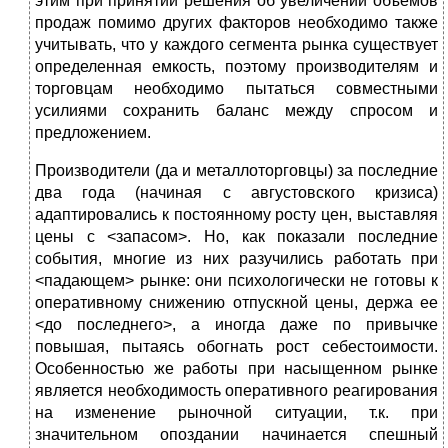
этим при принятии решения об увеличении объемов
продаж помимо других факторов необходимо также
учитывать, что у каждого сегмента рынка существует
определенная емкость, поэтому производителям и
торговцам необходимо пытаться совместными
усилиями сохранить баланс между спросом и
предложением.
Производители (да и металлоторговцы) за последние
два года (начиная с августовского кризиса)
адаптировались к постоянному росту цен, выставляя
цены с <запасом>. Но, как показали последние
события, многие из них разучились работать при
<падающем> рынке: они психологически не готовы к
оперативному снижению отпускной цены, держа ее
<до последнего>, а иногда даже по привычке
повышая, пытаясь обогнать рост себестоимости.
Особенностью же работы при насыщенном рынке
является необходимость оперативного реагирования
на изменение рыночной ситуации, т.к. при
значительном опоздании начинается спешный