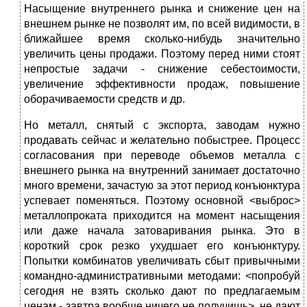
Насыщение внутреннего рынка и снижение цен на
внешнем рынке не позволят им, по всей видимости, в
ближайшее время сколько-нибудь значительно
увеличить цены продажи. Поэтому перед ними стоят
непростые задачи - снижение себестоимости,
увеличение эффективности продаж, повышение
оборачиваемости средств и др.
Но металл, снятый с экспорта, заводам нужно
продавать сейчас и желательно побыстрее. Процесс
согласования при переводе объемов металла с
внешнего рынка на внутренний занимает достаточно
много времени, зачастую за этот период конъюнктура
успевает поменяться. Поэтому основной <выброс>
металлопроката приходится на момент насыщения
или даже начала затоваривания рынка. Это в
короткий срок резко ухудшает его конъюнктуру.
Попытки комбинатов увеличивать сбыт привычными
командно-административными методами: <попробуй
сегодня не взять сколько дают по предлагаемым
ценам - завтра вообще ничего не получишь>, не дают