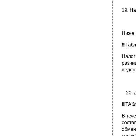
19. Н
Ниже 
!!!Табл
Налог
разни
веден
!!!ТАб
В теч
соста
обмен
связи