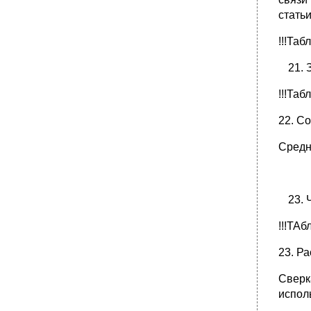
стать
!!!Табл
!!!Табл
22. С
Средн
!!!ТАб
23. Р
Сверк
испол