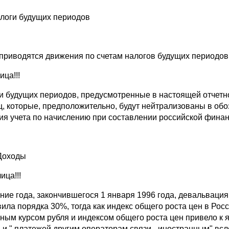
алоги будущих периодов
приводятся движения по счетам налогов будущих периодов 
ица!!!
и будущих периодов, предусмотренные в настоящей отчетнос
ц, которые, предположительно, будут нейтрализованы в обо
ия учета по начислению при составлении российской финан
Доходы
лица!!!
ение года, закончившегося 1 января 1996 года, девальвац
вила порядка 30%, тогда как индекс общего роста цен в Ро
ным курсом рубля и индексом общего роста цен привело к
" и " платежей другим операторам связи - иностранным" в