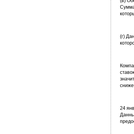
(в) О
Сумма
котор
(г) Д
котор
Компа
ставо
значи
сниже
24 ян
Данны
предо