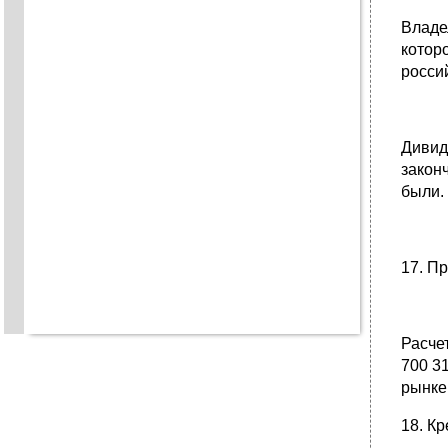
Владе
котор
росси
Дивид
закон
были.
17. П
Расче
700 3
рынке 
18. К