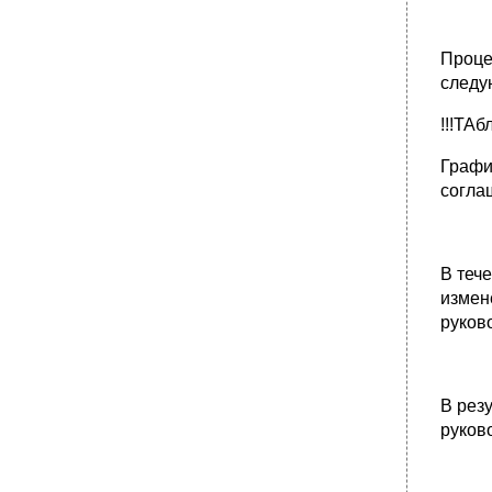
Проце
следу
!!!ТАб
Графи
согла
В теч
измен
руков
В рез
руков