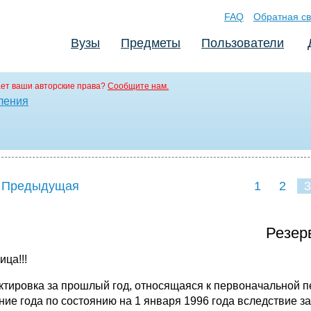
FAQ
Обратная св
Вузы
Предметы
Пользователи
ет ваши авторские права?
Сообщите нам.
ления
 Предыдущая
1
2
3
Резер
ица!!!
ктировка за прошлый год, относящаяся к первоначальной п
ение года по состоянию на 1 января 1996 года вследствие 