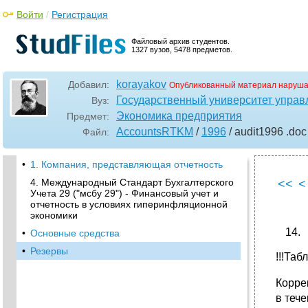
Войти
/
Регистрация
Файловый архив студентов.
1327 вузов, 5478 предметов.
korayakov
Добавил:
Опубликованный материал наруша
Государственный университет управ
Вуз:
Экономика предприятия
Предмет:
AccountsRTKM
/
1996
/ audit1996
.doc
Файл:
•
1. Компания, представляющая отчетность
4. Международный Стандарт Бухгалтерского
<<
<
Учета 29 ("мсбу 29") - Финансовый учет и
отчетность в условиях гиперинфляционной
экономики
•
Основные средства
•
Резервы
!!!Табл
Корре
в теч