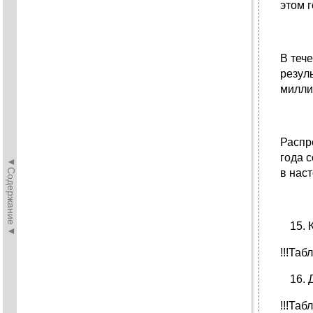
этом 
В теч
резул
милли
Распр
года 
◄Содержание◄
в нас
!!!Табл
!!!Табл