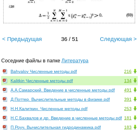
< Предыдущая
36 / 51
Следующая >
Соседние файлы в папке
Литература
Bahvalov Численные методы.pdf
216
Kalitkin Численные методы.pdf
134
А.А.Самарский. Введение в численные методы.pdf
491
Д.Поттер. Вычислительные методы в физике.pdf
391
Н.Н.Калиткин. Численные методы.pdf
253
Н.С.Бахвалов и др. Введение в численные методы.pdf
181
П.Роуч. Вычислительная гидродинамика.pdf
183