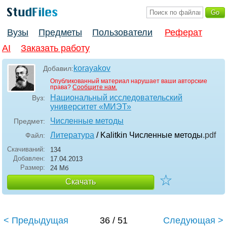
Вузы
Предметы
Пользователи
Реферат
AI
Заказать работу
korayakov
Добавил:
Опубликованный материал нарушает ваши авторские
права?
Сообщите нам.
Национальный исследовательский
Вуз:
университет «МИЭТ»
Численные методы
Предмет:
Литература
/ Kalitkin Численные методы
.pdf
Файл:
Скачиваний:
134
Добавлен:
17.04.2013
Размер:
24 Мб
☆
Скачать
< Предыдущая
36 / 51
Следующая >