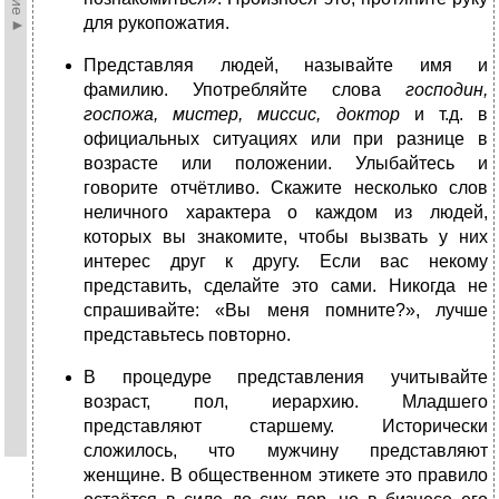
для рукопожатия.
Представляя людей, называйте имя и
фамилию. Употребляйте слова
господин,
госпожа, мистер, миссис, доктор
и т.д. в
официальных ситуациях или при разнице в
возрасте или положении. Улыбайтесь и
говорите отчётливо. Скажите несколько слов
неличного характера о каждом из людей,
которых вы знакомите, чтобы вызвать у них
интерес друг к другу. Если вас некому
представить, сделайте это сами. Никогда не
спрашивайте: «Вы меня помните?», лучше
представьтесь повторно.
В процедуре представления учитывайте
возраст, пол, иерархию. Младшего
представляют старшему. Исторически
сложилось, что мужчину представляют
женщине. В общественном этикете это правило