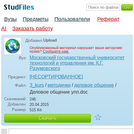
Вузы
Предметы
Пользователи
Реферат
AI
Заказать работу
Upload
Добавил:
Опубликованный материал нарушает ваши авторские
права?
Сообщите нам.
Московский государственный университет
Вуз:
технологий и управления им. К.Г.
Разумовского
[НЕСОРТИРОВАННОЕ]
Предмет:
3_kurs
/
методички
/
деловое общение
/
Файл:
Деловое общение упп
.doc
Скачиваний:
246
Добавлен:
20.04.2015
Размер:
515 Кб
☆
Скачать