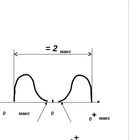
= 2
макс
+
0
макс
0
макс
0
+