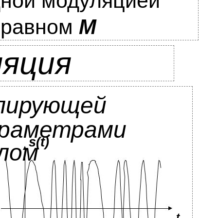
дной модуляцией
 равном
M
ляция
улирующей
араметрами
s(t)
лом
t