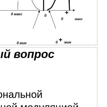
+
0 макс
0
0
макс
+
0
мин
0 мин
й вопрос
тональной