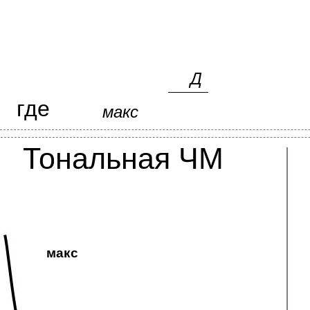
Д
где
макс
Тональная ЧМ
макс