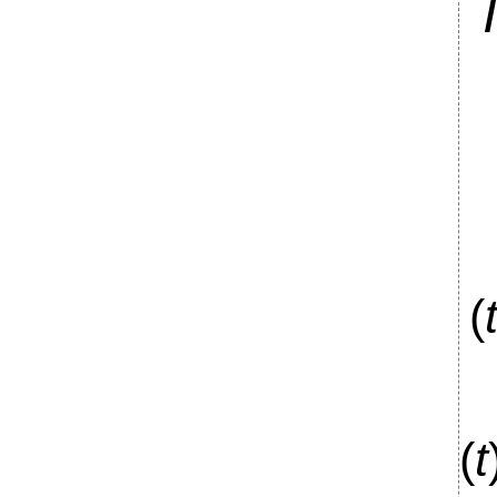
(
(
t