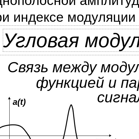
днополосной амплиту
ри индексе модуляции
Угловая моду
Связь между мод
функцией и п
сигна
a(t)