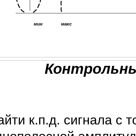
мин
макс
Контрольны
айти к.п.д. сигнала с 