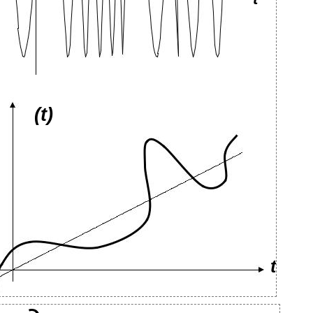
(t)
t