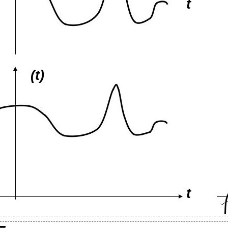
t
(t)
t