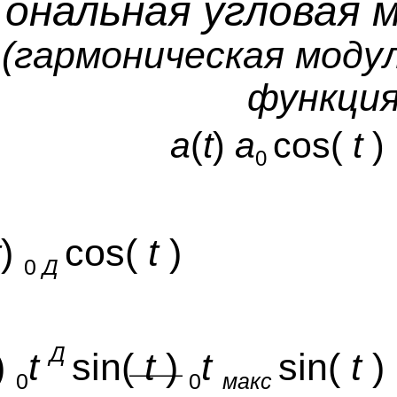
Тональная угловая 
(гармоническая мод
функция
a
(
t
)
a
cos(
t
)
0
t
)
cos(
t
)
0
Д
Д
)
t
sin(
t
)
t
sin(
t
)
0
0
макс