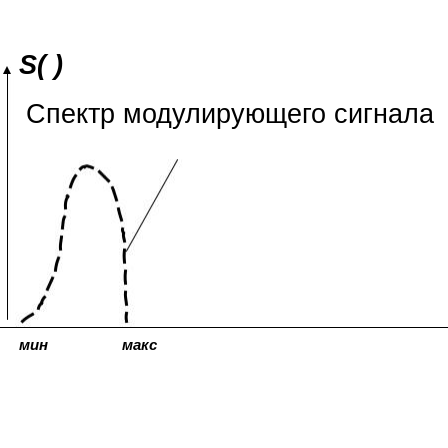
S( )
Спектр модулирующего сигнала
мин
макс