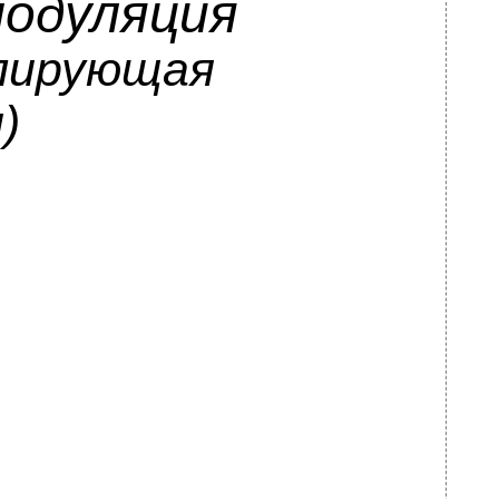
модуляция
улирующая
)