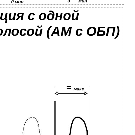
0
мин
0 мин
ция с одной
олосой (АМ с ОБП)
=
макс