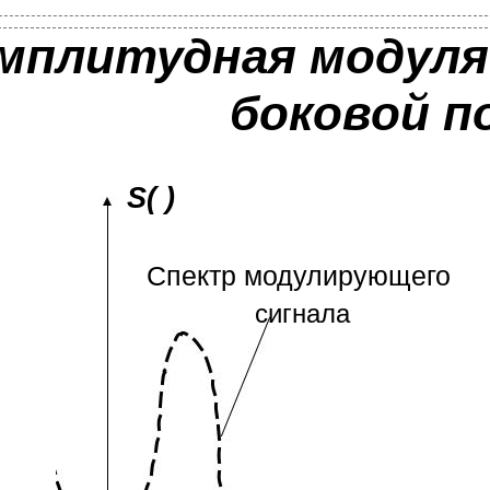
мплитудная модуля
боковой п
S( )
Спектр модулирующего
сигнала