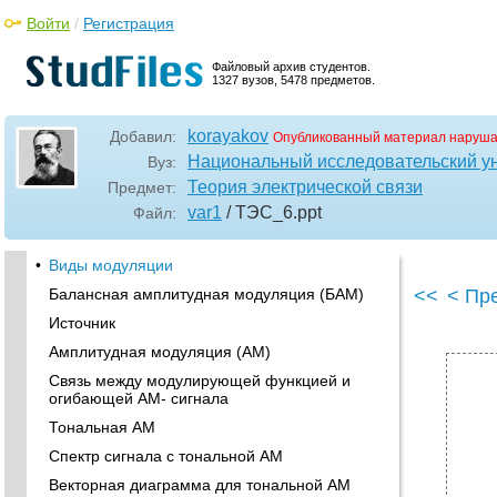
Войти
/
Регистрация
Файловый архив студентов.
1327 вузов, 5478 предметов.
korayakov
Добавил:
Опубликованный материал наруша
Национальный исследовательский у
Вуз:
Теория электрической связи
Предмет:
var1
/ ТЭС_6
.ppt
Файл:
•
Виды модуляции
Балансная амплитудная модуляция (БАМ)
<<
< Пр
Источник
Амплитудная модуляция (АМ)
Связь между модулирующей функцией и
огибающей АМ- сигнала
Тональная АМ
Спектр сигнала с тональной АМ
Векторная диаграмма для тональной АМ