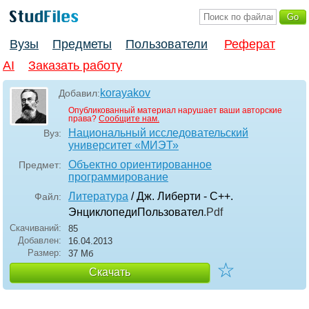
Вузы
Предметы
Пользователи
Реферат
AI
Заказать работу
korayakov
Добавил:
Опубликованный материал нарушает ваши авторские
права?
Сообщите нам.
Национальный исследовательский
Вуз:
университет «МИЭТ»
Объектно ориентированное
Предмет:
программирование
Литература
/ Дж. Либерти - С++.
Файл:
ЭнциклопедиПользовател
.Pdf
Скачиваний:
85
Добавлен:
16.04.2013
Размер:
37 Мб
☆
Скачать