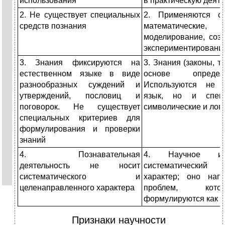
использования
в практическую деят
2. Не существует специальных
2. Применяются сп
средств познания
математически
моделирование, созд
экспериментировани
3. Знания фиксируются на
3. Знания (законы, т
естественном языке в виде
основе определ
разнообразных суждений и
Используются не т
утверждений, пословиц и
язык, но и специ
поговорок. Не существует
символические и лог
специальных критериев для
формулирования и проверки
знаний
4. Познавательная
4. Научное исс
деятельность не носит
систематический 
систематического и
характер; оно нап
целенаправленного характера
проблем, кото
формулируются как ц
Признаки научности