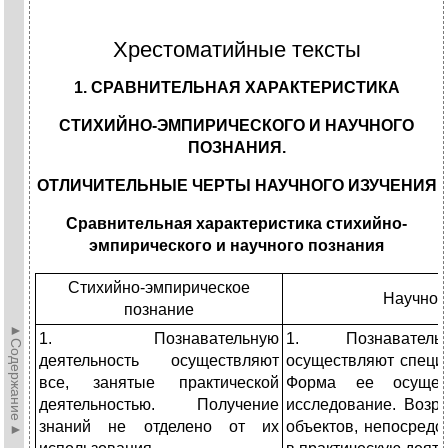
Хрестоматийные тексты
1. СРАВНИТЕЛЬНАЯ ХАРАКТЕРИСТИКА
СТИХИЙНО-ЭМПИРИЧЕСКОГО И НАУЧНОГО
ПОЗНАНИЯ.
ОТЛИЧИТЕЛЬНЫЕ ЧЕРТЫ НАУЧНОГО ИЗУЧЕНИЯ
Сравнительная характеристика стихийно-
эмпирического и научного познания
Стихийно-эмпирическое
Научное
познание
►Содержание►
1. Познавательную
1. Познаватель
деятельность осуществляют
осуществляют специ
все, занятые практической
Форма ее осущес
деятельностью. Получение
исследование. Возра
знаний не отделено от их
объектов, непосредс