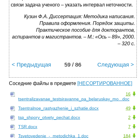
связи задача ученого – указать интервал неточности.
Кузин
Ф.А. Диссертация: Методика написания.
Правила оформления. Порядок защиты.
Практическое пособие для докторантов,
аспирантов и магистрантов. – М.: «Ось – 89», 2000.
– 320 с.
< Предыдущая
59 / 86
Следующая >
Соседние файлы в предмете
[НЕСОРТИРОВАННОЕ]
16
tsentralizavanae_testsiravanne_pa_belaruskay_mo...doc
Tsentralnoe_rastyazhenie_i_szhatie.docx
49
tsp_shpory_otvety_pechat.docx
2
TSR.docx
7
Tsvetovedenie_-_metodichka_1.doc
184