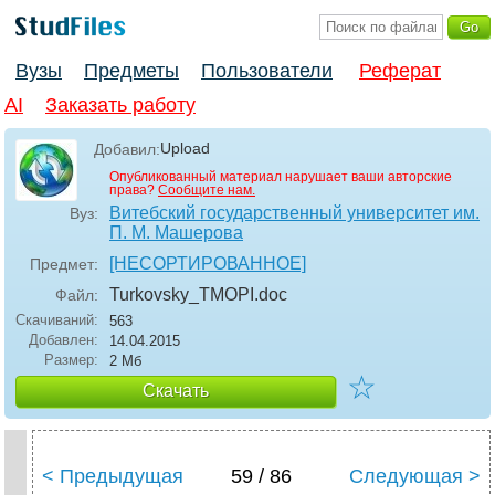
Вузы
Предметы
Пользователи
Реферат
AI
Заказать работу
Upload
Добавил:
Опубликованный материал нарушает ваши авторские
права?
Сообщите нам.
Витебский государственный университет им.
Вуз:
П. М. Машерова
[НЕСОРТИРОВАННОЕ]
Предмет:
Turkovsky_TMOPI
.doc
Файл:
Скачиваний:
563
Добавлен:
14.04.2015
Размер:
2 Мб
☆
Скачать
< Предыдущая
59 / 86
Следующая >