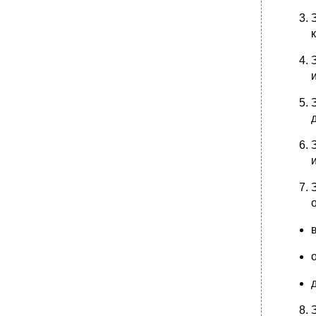
Критерии передового педагогического
опыта
•
Внедрение новых педагогических идей и
научных разработок в школьную практику
•
Вопросы для самоконтроля
Г л а в а 6
Базовые понятия
Компетенции
•
Основные положения
•
Хрестоматийные тексты
1. Методика научного исследования
•
Методы и методики
Основания для выбора методики
•
2. Информационное обеспечение научных
исследований
•
3. Научный текст и его категории
•
Изучение специальной терминологии
Место терминологической лексики в
системе современного русского