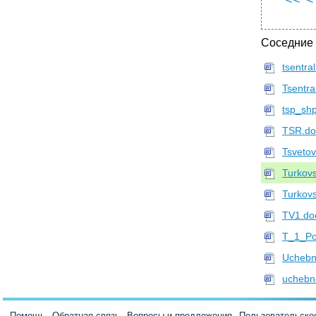
•
Требования к заключению научной работы
Вопросы для самоконтроля
Соседние
Теоретико-методические основы
педагогического исследования Учебно-
tsentra
методический комплекс для студентов,
магистрантов и аспирантов педагогических
Tsentra
специальностей
tsp_sh
•
210038, Г. Витебск, Московский проспект, 33.
TSR.do
Tsveto
Turkov
Turkov
TV1.do
T_1_Po
Uchebn
uchebn
Помощь
Обратная связь
Вопросы и предложения
Пользовательско