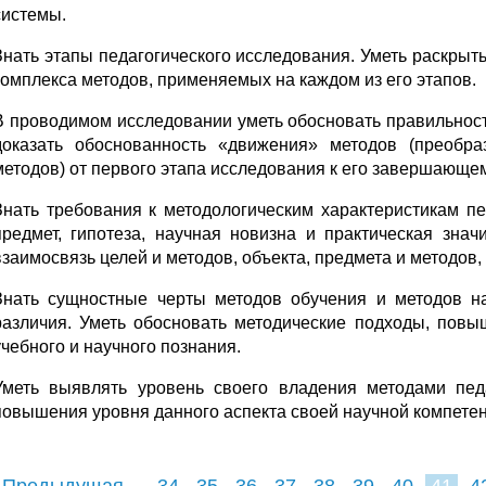
системы.
Знать этапы педагогического исследования. Уметь раскрыт
комплекса методов, применяемых на каждом из его этапов.
В проводимом исследовании уметь обосновать правильност
доказать обоснованность «движения» методов (преобр
методов) от первого этапа исследования к его завершающем
Знать требования к методологическим характеристикам пед
предмет, гипотеза, научная новизна и практическая зна
взаимосвязь целей и методов, объекта, предмета и методов,
Знать сущностные черты методов обучения и методов н
различия. Уметь обосновать методические подходы, пов
учебного и научного познания.
Уметь выявлять уровень своего владения методами педа
повышения уровня данного аспекта своей научной компетен
 Предыдущая
34
35
36
37
38
39
40
41
4