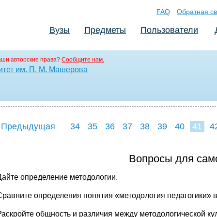
FAQ
Обратная св
Вузы
Предметы
Пользователи
аши авторские права?
Сообщите нам.
итет им. П. М. Машерова
 Предыдущая
34
35
36
37
38
39
40
41
4
49
50
51
5
Вопросы для сам
Дайте определение методологии.
Сравните определения понятия «методология педагогики» в
Раскройте общность и различия между методологической кул