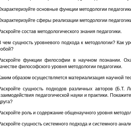
Охарактеризуйте основные функции методологии педагогики
Охарактеризуйте сферы реализации методологии педагогик
Раскройте состав методологического знания педагогики.
В чем сущность уровневого подхода к методологии? Как у
собой?
Раскройте функции философии в научном познании. Ох
качестве философского уровня методологии педагогики.
Каким образом осуществляется материализация научной теор
Раскройте сущность подходов различных авторов (Б.Т. Л
взаимодействия педагогической науки и практики. Покажите
друга?
Раскройте роль и содержание общенаучного уровня методол
Раскройте сущность системного подхода и системного анали