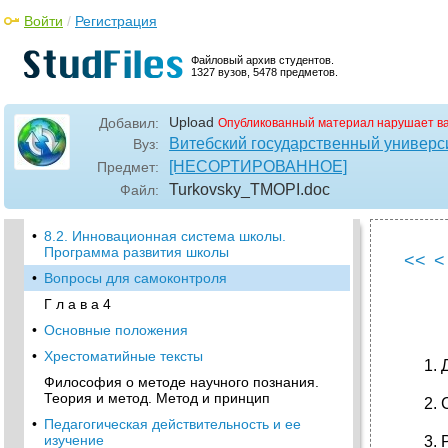
•
5. Общенаучные подходы и методы
исследования. Синергетика
Войти
/
Регистрация
•
6. Конкретно-методологические принципы
педагогических исследований
Файловый архив студентов.
1327 вузов, 5478 предметов.
•
2. Развитие образования в контексте
культуры.
Upload
Добавил:
Опубликованный материал нарушает в
7. Методология преобразований
педагогической практики
Витебский государственный универс
Вуз:
[НЕСОРТИРОВАННОЕ]
Предмет:
•
8. Педагогическая инноватика
Turkovsky_TMOPI
.doc
Файл:
8.1. Основные понятия педагогической
инноватики
•
8.2. Инновационная система школы.
Программа развития школы
<<
<
•
Вопросы для самоконтроля
Г л а в а 4
•
Основные положения
•
Хрестоматийные тексты
Философия о методе научного познания.
Теория и метод. Метод и принцип
•
Педагогическая действительность и ее
изучение