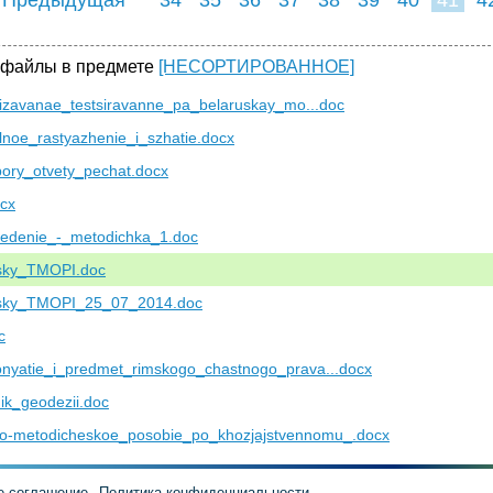
49
50
51
5
 файлы в предмете
[НЕСОРТИРОВАННОЕ]
lizavanae_testsiravanne_pa_belaruskay_mo...doc
lnoe_rastyazhenie_i_szhatie.docx
pory_otvety_pechat.docx
cx
vedenie_-_metodichka_1.doc
sky_TMOPI.doc
sky_TMOPI_25_07_2014.doc
c
nyatie_i_predmet_rimskogo_chastnogo_prava...docx
ik_geodezii.doc
o-metodicheskoe_posobie_po_khozjajstvennomu_.docx
е соглашение
Политика конфиденциальности