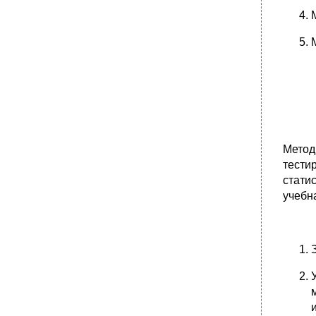
•
4. Методологические принципы научно-
педагогического исследования
•
5. Выявление проблемы исследования.
Источники педагогической проблематики
•
6. Определение темы, объекта, предмета
исследования. Цель, задачи, гипотезА
исследования, интерпретация и обобщение
его результатов
•
Стрелками обозначены связи и
направления действия переменных.
Метод
7. Эксперимент: определение понятия,
тести
разработка программы, проведение,
оценка, результаты
стати
учебн
•
Разработка программы эксперимента
•
Проведение эксперимента
•
Оценка результатов эксперимента
•
8. Виды педагогического творчества как
предпосылки исследовательской
деятельности учителя Индивидуальное
исследовательское задание
Создание нового педагогического опыта