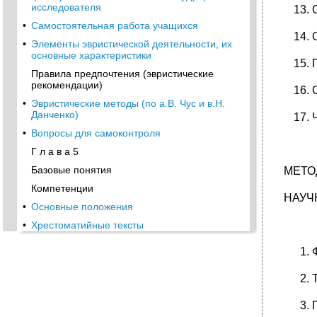
исследователя
•
Самостоятельная работа учащихся
•
Элементы эвристической деятельности, их
основные характеристики
Правила предпочтения (эвристические
рекомендации)
•
Эвристические методы (по а.В. Чус и в.Н.
Данченко)
•
Вопросы для самоконтроля
Г л а в а 5
Базовые понятия
МЕТО
Компетенции
НАУЧ
•
Основные положения
•
Хрестоматийные тексты
Признаки научности
•
2. Преодоление заблуждений в научном
исследовании
•
3. Исследование в педагогике. Структура и
логика научно-педагогического
исследования