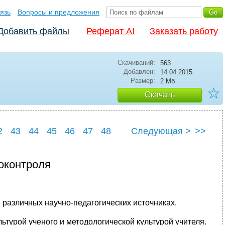
язь
Вопросы и предложения
Добавить файлы
Реферат AI
Заказать работу
Скачиваний:
563
Добавлен:
14.04.2015
Размер:
2 Мб
☆
Скачать
2
43
44
45
46
47
48
Следующая >
>>
2
53
оконтроля
 различных научно-педагогических источниках.
ьтурой ученого и методологической культурой учителя.