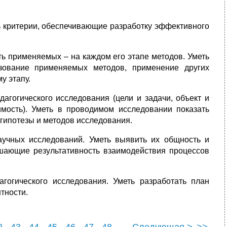
ь критерии, обеспечивающие разработку эффективного
ь применяемых – на каждом его этапе методов. Уметь
азование применяемых методов, применение других
у этапу.
агогического исследования (цели и задачи, объект и
чимость). Уметь в проводимом исследовании показать
 гипотезы и методов исследования.
аучных исследований. Уметь выявить их общность и
ышающие результативность взаимодействия процессов
гогического исследования. Уметь разработать план
тности.
2
43
44
45
46
47
48
Следующая >
>>