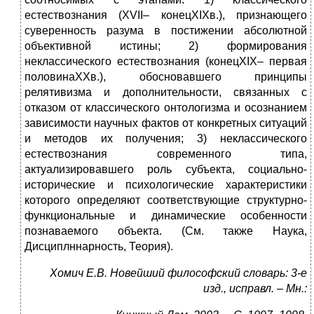
естествознания (XVII– конецXIXв.), признающего
суверенность разума в постижении абсолютной
объективной истины; 2) формирования
неклассического естествознания (конецXIX– первая
половинаXXв.), обосновавшего принципы
релятивизма и дополнительности, связанных с
отказом от классического онтологизма и осознанием
зависимости научных фактов от конкретных ситуаций
и методов их получения; 3) неклассического
естествознания современного типа,
актуализировавшего роль субъекта, социально-
исторические и психологические характеристики
которого определяют соответствующие структурно-
функциональные и динамические особенности
познаваемого объекта. (См. также Наука,
Дисциплннарность, Теория).
Хомич Е.В. Новейший философский словарь: 3-е
изд., исправл. – Мн.: