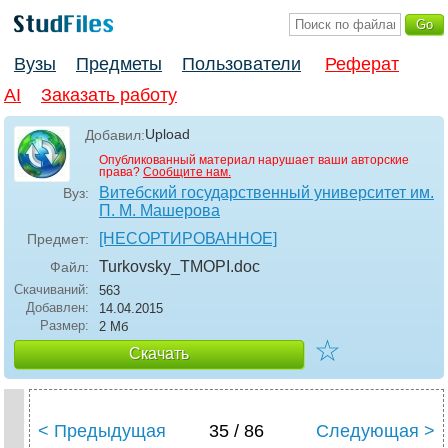
Вузы
Предметы
Пользователи
Реферат
AI
Заказать работу
Upload
Добавил:
Опубликованный материал нарушает ваши авторские
права?
Сообщите нам.
Витебский государственный университет им.
Вуз:
П. М. Машерова
[НЕСОРТИРОВАННОЕ]
Предмет:
Turkovsky_TMOPI
.doc
Файл:
Скачиваний:
563
Добавлен:
14.04.2015
Размер:
2 Мб
☆
Скачать
< Предыдущая
35 / 86
Следующая >