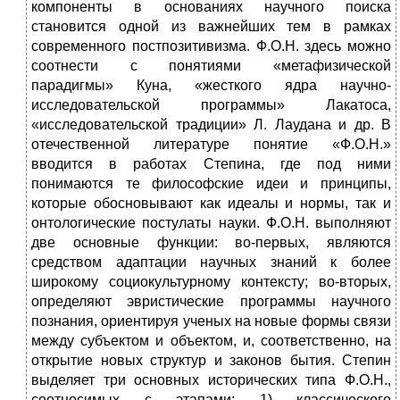
компоненты в основаниях научного поиска
становится одной из важнейших тем в рамках
современного постпозитивизма. Ф.О.Н. здесь можно
соотнести с понятиями «метафизической
парадигмы» Куна, «жесткого ядра научно-
исследовательской программы» Лакатоса,
«исследовательской традиции» Л. Лаудана и др. В
отечественной литературе понятие «Ф.О.Н.»
вводится в работах Степина, где под ними
понимаются те философские идеи и принципы,
которые обосновывают как идеалы и нормы, так и
онтологические постулаты науки. Ф.О.Н. выполняют
две основные функции: во-первых, являются
средством адаптации научных знаний к более
широкому социокультурному контексту; во-вторых,
определяют эвристические программы научного
познания, ориентируя ученых на новые формы связи
между субъектом и объектом, и, соответственно, на
открытие новых структур и законов бытия. Степин
выделяет три основных исторических типа Ф.О.Н.,
соотносимых с этапами: 1) классического