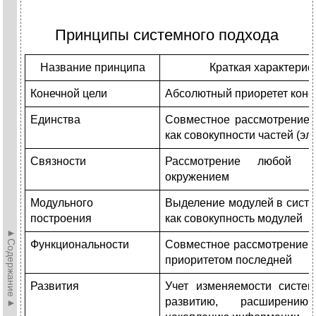
Принципы системного подхода
Название принципа
Краткая характерис
Конечной цели
Абсолютный приоретет коне
Единства
Совместное рассмотрение 
как совокупности частей (эл
Связности
Рассмотрение любой ч
окружением
Модульного
Выделение модулей в систе
построения
как совокупность модулей
►Содержание►
Функциональности
Совместное рассмотрение с
приоритетом последней
Развития
Учет изменяемости систем
развитию, расширению