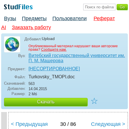
Вузы
Предметы
Пользователи
Реферат
AI
Заказать работу
Upload
Добавил:
Опубликованный материал нарушает ваши авторские
права?
Сообщите нам.
Витебский государственный университет им.
Вуз:
П. М. Машерова
[НЕСОРТИРОВАННОЕ]
Предмет:
Turkovsky_TMOPI
.doc
Файл:
Скачиваний:
563
Добавлен:
14.04.2015
Размер:
2 Мб
☆
Скачать
< Предыдущая
30 / 86
Следующая >