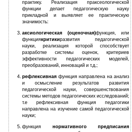
практику. Реализация праксеологической
функции делает педагогическую науку
прикладной и выявляет ее практическую
значимость:
аксиологическая (оценочная)
функция, или
функция
критики
развития педагогической
науки, реализация которой способствует
разработке системы оценок, критериев
эффективности педагогических моделей,
преобразований, инноваций и т.д.;
рефлексивная
функция направлена на анализ
и осмысление результатов развития
педагогической науки, совершенствования
системы методов педагогических исследований;
т.е рефлексивная функция педагогики
направлена на изучение самой педагогической
науки;
функция
нормативного предписания