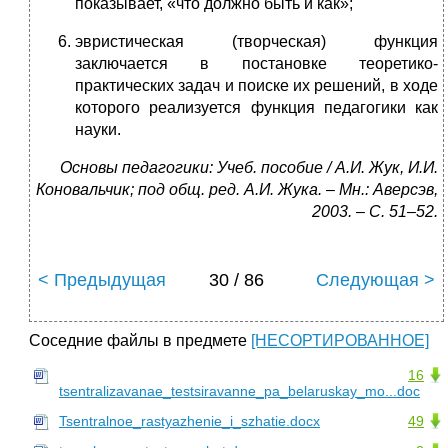
показывает, «что должно быть и как»;
эвристическая (творческая) функция
заключается в постановке теоретико-
практических задач и поиске их решений, в ходе
которого реализуется функция педагогики как
науки.
Основы педагогики: Учеб. пособие / А.И. Жук, И.И.
Коновальчик; под общ. ред. А.И. Жука. – Мн.: Аверсэв,
2003. – С. 51–52.
< Предыдущая
30 / 86
Следующая >
Соседние файлы в предмете
[НЕСОРТИРОВАННОЕ]
16
tsentralizavanae_testsiravanne_pa_belaruskay_mo...doc
Tsentralnoe_rastyazhenie_i_szhatie.docx
49