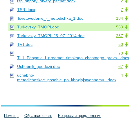
tsp_shpory_otvety_pechat.docx
2
TSR.docx
7
Tsvetovedenie_-_metodichka_1.doc
184
Turkovsky_TMOPI.doc
563
Turkovsky_TMOPI_25_07_2014.doc
257
TV1.doc
50
78
T_1_Ponyatie_i_predmet_rimskogo_chastnogo_prava...docx
Uchebnik_geodezii.doc
67
uchebno-
4
metodicheskoe_posobie_po_khozjajstvennomu_.docx
Помощь
Обратная связь
Вопросы и предложения
Пользовательское соглашение
Политика конфиденциальности